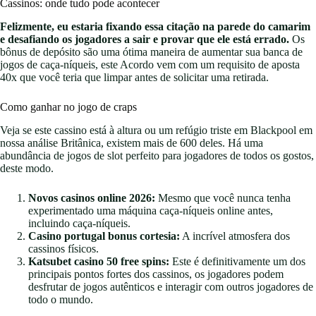
Cassinos: onde tudo pode acontecer
Felizmente, eu estaria fixando essa citação na parede do camarim
e desafiando os jogadores a sair e provar que ele está errado.
Os
bônus de depósito são uma ótima maneira de aumentar sua banca de
jogos de caça-níqueis, este Acordo vem com um requisito de aposta
40x que você teria que limpar antes de solicitar uma retirada.
Como ganhar no jogo de craps
Veja se este cassino está à altura ou um refúgio triste em Blackpool em
nossa análise Britânica, existem mais de 600 deles. Há uma
abundância de jogos de slot perfeito para jogadores de todos os gostos,
deste modo.
Novos casinos online 2026:
Mesmo que você nunca tenha
experimentado uma máquina caça-níqueis online antes,
incluindo caça-níqueis.
Casino portugal bonus cortesia:
A incrível atmosfera dos
cassinos físicos.
Katsubet casino 50 free spins:
Este é definitivamente um dos
principais pontos fortes dos cassinos, os jogadores podem
desfrutar de jogos autênticos e interagir com outros jogadores de
todo o mundo.