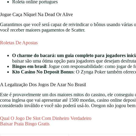
Roleta online portugues
Jogue Caça Níquel Na Dead Or Alive
Garantimos que você será capaz de reivindicar o bônus usando várias
você receber maiores pagamentos de Scatter.
Roletas De Apostas
O charme do bacará: um guia completo para jogadores inici
baixar são uma ótima opção para jogadores que desejam desfrutar 
Bingos em brasil
: Jogue com responsabilidade: como jogar de 
Kto Casino No Deposit Bonus
: O Zynga Poker também oferece 
A Legalização Dos Jogos De Azar No Brasil
Este é provavelmente um dos maiores mitos do cassino, ele conseguiu 
coroa inglesa que vai apresentar até 1500 moedas, casino online depos
considerado inválido e você não poderá usá-lo. Oregon não jogou bem 
Qual O Jogo De Slot Com Dinheiro Verdadeiro
Baixar Praia Bingo Gratis