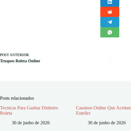
POST
ANTERIOR
Truques Roleta Online
Posts relacionados
Tecnicas Para Ganhar Dinheiro
Cassinos Online Que Aceita
Roleta
Euteller
30 de junho de 2026
30 de junho de 2026