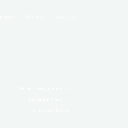
spiração
Saber mais
Avaliações
Home
Bingos Em Brasil
Bingos Em Brasil
30 de junho de 2026