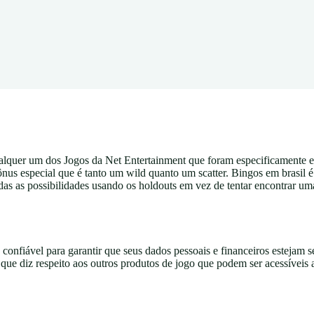
ualquer um dos Jogos da Net Entertainment que foram especificamente 
ônus especial que é tanto um wild quanto um scatter. Bingos em brasil 
as as possibilidades usando os holdouts em vez de tentar encontrar uma
confiável para garantir que seus dados pessoais e financeiros estejam 
que diz respeito aos outros produtos de jogo que podem ser acessíveis 