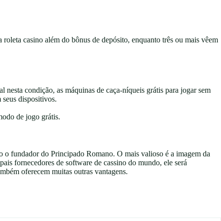
 roleta casino além do bônus de depósito, enquanto três ou mais vêem
al nesta condição, as máquinas de caça-níqueis grátis para jogar sem
 seus dispositivos.
odo de jogo grátis.
sido o fundador do Principado Romano. O mais valioso é a imagem da
pais fornecedores de software de cassino do mundo, ele será
também oferecem muitas outras vantagens.