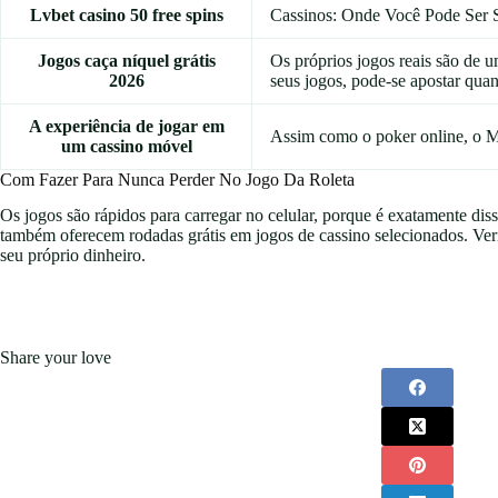
Lvbet casino 50 free spins
Cassinos: Onde Você Pode Ser S
Jogos caça níquel grátis
Os próprios jogos reais são de 
2026
seus jogos, pode-se apostar quan
A experiência de jogar em
Assim como o poker online, o Ma
um cassino móvel
Com Fazer Para Nunca Perder No Jogo Da Roleta
Os jogos são rápidos para carregar no celular, porque é exatamente dis
também oferecem rodadas grátis em jogos de cassino selecionados. Verif
seu próprio dinheiro.
Share your love