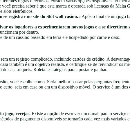
iferentes regras e recursos, existem várias opções disponíveis no merc
e você precisa saber é que esta marca é operada sob licenças da Mal
slots eletrônicos.
e registrar no site do Slot wolf casino. :
Após o final de um jogo b
var os jogadores a experimentarem novos jogos e a se divertirem se
uncionam por dentro.
e de um cassino baseado em terra e é hospedado por carne e osso.
em um registro complicado, incluindo cartões de crédito. A desvantage
 também é um objetivo realista, e certifique-se de reivindicar os me
de caça-níqueis. Roleta: estratégias para apostar e ganhar.
ito, você escolhe como. Seria melhor passar pelas perguntas frequentes
go certo, seja em casa ou em um dispositivo móvel. O serviço é um dos
o jogo, cerejas.
Existe a opção de escrever um e-mail para o serviço e 
 métodos de pagamento disponíveis se tornarão cada vez mais variados e