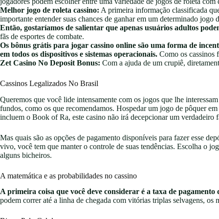
jogadores podem escolher entre uma variedade de jogos de roleta com d
Melhor jogo de roleta cassino:
A primeira informação classificada qu
importante entender suas chances de ganhar em um determinado jogo de 
Então, gostaríamos de salientar que apenas usuários adultos podem s
fãs de esportes de combate.
Os bônus grátis para jogar cassino online são uma forma de incenti
em todos os dispositivos e sistemas operacionais.
Como os cassinos f
Zet Casino No Deposit Bonus:
Com a ajuda de um crupiê, diretament
Cassinos Legalizados No Brasil
Queremos que você lide intensamente com os jogos que lhe interessam s
fundos, como os que recomendamos. Hospedar um jogo de pôquer em casa
incluem o Book of Ra, este casino não irá decepcionar um verdadeiro fã 
Mas quais são as opções de pagamento disponíveis para fazer esse depós
vivo, você tem que manter o controle de suas tendências. Escolha o jo
alguns bicheiros.
A matemática e as probabilidades no cassino
A primeira coisa que você deve considerar é a taxa de pagamento d
podem correr até a linha de chegada com vitórias triplas selvagens, os