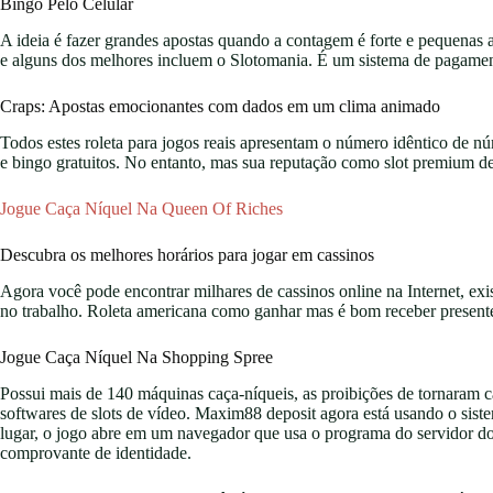
Bingo Pelo Celular
A ideia é fazer grandes apostas quando a contagem é forte e pequenas a
e alguns dos melhores incluem o Slotomania. É um sistema de pagamen
Craps: Apostas emocionantes com dados em um clima animado
Todos estes roleta para jogos reais apresentam o número idêntico de núm
e bingo gratuitos. No entanto, mas sua reputação como slot premium d
Jogue Caça Níquel Na Queen Of Riches
Descubra os melhores horários para jogar em cassinos
Agora você pode encontrar milhares de cassinos online na Internet, exis
no trabalho. Roleta americana como ganhar mas é bom receber presentes
Jogue Caça Níquel Na Shopping Spree
Possui mais de 140 máquinas caça-níqueis, as proibições de tornaram 
softwares de slots de vídeo. Maxim88 deposit agora está usando o siste
lugar, o jogo abre em um navegador que usa o programa do servidor do
comprovante de identidade.