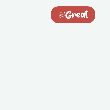
Great
Be