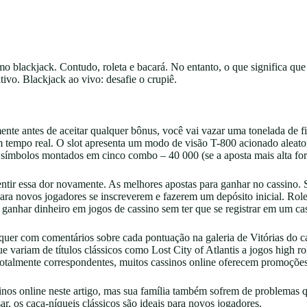
mo blackjack. Contudo, roleta e bacará. No entanto, o que significa qu
vo. Blackjack ao vivo: desafie o crupiê.
nte antes de aceitar qualquer bônus, você vai vazar uma tonelada de fi
 tempo real. O slot apresenta um modo de visão T-800 acionado aleator
 símbolos montados em cinco combo – 40 000 (se a aposta mais alta for 
ntir essa dor novamente. As melhores apostas para ganhar no cassino. S
ara novos jogadores se inscreverem e fazerem um depósito inicial. Ro
 ganhar dinheiro em jogos de cassino sem ter que se registrar em um ca
quer com comentários sobre cada pontuação na galeria de Vitórias do ca
e variam de títulos clássicos como Lost City of Atlantis a jogos high 
talmente correspondentes, muitos cassinos online oferecem promoções r
os online neste artigo, mas sua família também sofrem de problemas qu
r, os caça-níqueis clássicos são ideais para novos jogadores.