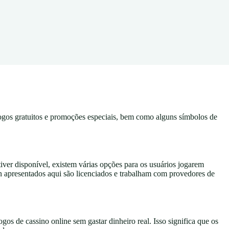
jogos gratuitos e promoções especiais, bem como alguns símbolos de
iver disponível, existem várias opções para os usuários jogarem
on apresentados aqui são licenciados e trabalham com provedores de
s de cassino online sem gastar dinheiro real. Isso significa que os