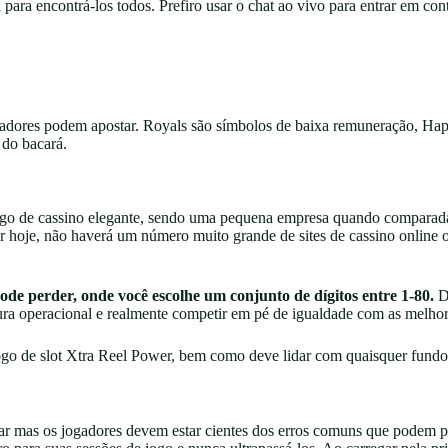
ara encontrá-los todos. Prefiro usar o chat ao vivo para entrar em cont
ogadores podem apostar. Royals são símbolos de baixa remuneração, Ha
 do bacará.
go de cassino elegante, sendo uma pequena empresa quando comparada a
ar hoje, não haverá um número muito grande de sites de cassino online 
pode perder, onde você escolhe um conjunto de dígitos entre 1-80.
D
ura operacional e realmente competir em pé de igualdade com as melho
o de slot Xtra Reel Power, bem como deve lidar com quaisquer fundo
r mas os jogadores devem estar cientes dos erros comuns que podem pre