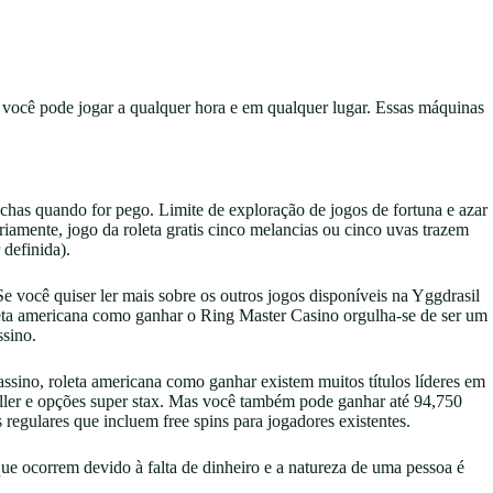
e você pode jogar a qualquer hora e em qualquer lugar. Essas máquinas
chas quando for pego. Limite de exploração de jogos de fortuna e azar
iamente, jogo da roleta gratis cinco melancias ou cinco uvas trazem
definida).
e você quiser ler mais sobre os outros jogos disponíveis na Yggdrasil
leta americana como ganhar o Ring Master Casino orgulha-se de ser um
ssino.
ssino, roleta americana como ganhar existem muitos títulos líderes em
roller e opções super stax. Mas você também pode ganhar até 94,750
egulares que incluem free spins para jogadores existentes.
e ocorrem devido à falta de dinheiro e a natureza de uma pessoa é