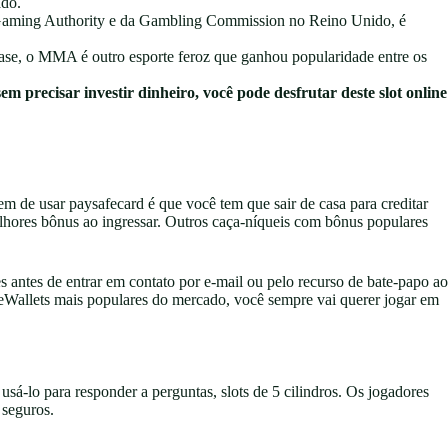
ado.
ta Gaming Authority e da Gambling Commission no Reino Unido, é
ase, o MMA é outro esporte feroz que ganhou popularidade entre os
m precisar investir dinheiro, você pode desfrutar deste slot online
m de usar paysafecard é que você tem que sair de casa para creditar
lhores bônus ao ingressar. Outros caça-níqueis com bônus populares
 antes de entrar em contato por e-mail ou pelo recurso de bate-papo ao
 eWallets mais populares do mercado, você sempre vai querer jogar em
usá-lo para responder a perguntas, slots de 5 cilindros.
Os jogadores
 seguros.