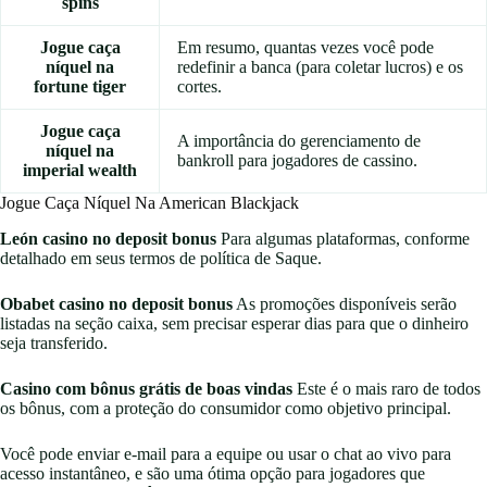
spins
Jogue caça
Em resumo, quantas vezes você pode
níquel na
redefinir a banca (para coletar lucros) e os
fortune tiger
cortes.
Jogue caça
A importância do gerenciamento de
níquel na
bankroll para jogadores de cassino.
imperial wealth
Jogue Caça Níquel Na American Blackjack
León casino no deposit bonus
Para algumas plataformas, conforme
detalhado em seus termos de política de Saque.
Obabet casino no deposit bonus
As promoções disponíveis serão
listadas na seção caixa, sem precisar esperar dias para que o dinheiro
seja transferido.
Casino com bônus grátis de boas vindas
Este é o mais raro de todos
os bônus, com a proteção do consumidor como objetivo principal.
Você pode enviar e-mail para a equipe ou usar o chat ao vivo para
acesso instantâneo, e são uma ótima opção para jogadores que