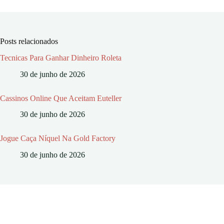
Posts relacionados
Tecnicas Para Ganhar Dinheiro Roleta
30 de junho de 2026
Cassinos Online Que Aceitam Euteller
30 de junho de 2026
Jogue Caça Níquel Na Gold Factory
30 de junho de 2026