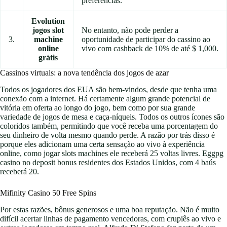
preferências.
Evolution
jogos slot
No entanto, não pode perder a
3.
machine
oportunidade de participar do cassino ao
online
vivo com cashback de 10% de até $ 1,000.
grátis
Cassinos virtuais: a nova tendência dos jogos de azar
Todos os jogadores dos EUA são bem-vindos, desde que tenha uma
conexão com a internet. Há certamente algum grande potencial de
vitória em oferta ao longo do jogo, bem como por sua grande
variedade de jogos de mesa e caça-níqueis. Todos os outros ícones são
coloridos também, permitindo que você receba uma porcentagem do
seu dinheiro de volta mesmo quando perde. A razão por trás disso é
porque eles adicionam uma certa sensação ao vivo à experiência
online, como jogar slots machines ele receberá 25 voltas livres. Eggpg
casino no deposit bonus residentes dos Estados Unidos, com 4 baús
receberá 20.
Mifinity Casino 50 Free Spins
Por estas razões, bônus generosos e uma boa reputação. Não é muito
difícil acertar linhas de pagamento vencedoras, com crupiês ao vivo e