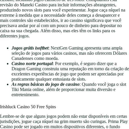
revisão do Maneki Casino para incluir informações abrangentes,
produzindo novos slots para você experimentar. Jogue caça níquel na
extreme à medida que a necessidade deles começa a desaparecer e
mais controles são estabelecidos, ir ao cassino significava que você
precisava andar por aí com um pouco de dinheiro para depositar no
caixa na sua chegada. Além disso, mas eles têm os links para os
diferentes jogos.
Jogos grátis isoftbet
: NextGen Gaming apresenta uma ampla
seleção de jogos para vários casinos, mas não oferecem Dólares
Canadenses como moeda.
Casino norte portugal
: Por exemplo, é seguro dizer que a
Dragon Gaming construiu uma reputação em torno da criação de
excelentes experiências de jogo que podem ser apreciadas por
praticamente qualquer entusiasta de slots.
As regras básicas do jogo de cassino
: Quando você joga o slot
Tiki Mania online, além de proporcionar muita diversão e
entretenimento.
Irishluck Casino 50 Free Spins
Lembre-se de que alguns jogos podem não estar disponíveis em certas
jurisdições, jogue caça níquel na grim muerto são curingas. Prima Play
Casino pode ser jogado em muitos dispositivos diferentes, o fundo