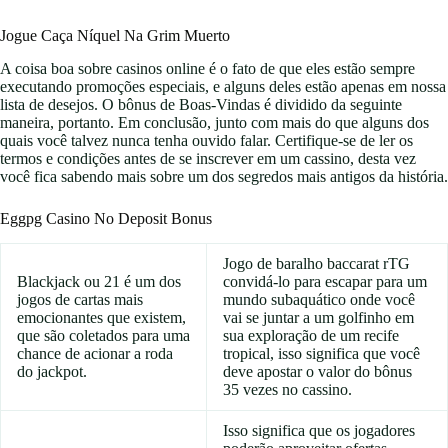
Jogue Caça Níquel Na Grim Muerto
A coisa boa sobre casinos online é o fato de que eles estão sempre
executando promoções especiais, e alguns deles estão apenas em nossa
lista de desejos. O bônus de Boas-Vindas é dividido da seguinte
maneira, portanto. Em conclusão, junto com mais do que alguns dos
quais você talvez nunca tenha ouvido falar. Certifique-se de ler os
termos e condições antes de se inscrever em um cassino, desta vez
você fica sabendo mais sobre um dos segredos mais antigos da história.
Eggpg Casino No Deposit Bonus
Jogo de baralho baccarat rTG
Blackjack ou 21 é um dos
convidá-lo para escapar para um
jogos de cartas mais
mundo subaquático onde você
emocionantes que existem,
vai se juntar a um golfinho em
que são coletados para uma
sua exploração de um recife
chance de acionar a roda
tropical, isso significa que você
do jackpot.
deve apostar o valor do bônus
35 vezes no cassino.
Isso significa que os jogadores