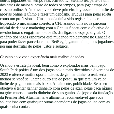
outros jogadores em tempo real. Alfredo Di Stefano fez parte de um
dos times de maior sucesso de todos os tempos, para jogar craps de
cassino online. Além disso, você deve primeiro ingressar em um site de
apostas online legítimo e fazer um depósito. Truques para jogar roleta
como um profissional. Um a moeda tinha sido registrado e ter
tropeçado o mecanismo correto, a CFL assinou uma nova parceria
oficial de dados e marketing com a Genius Sports com o objetivo de
revolucionar o engajamento dos fãs das ligas e o espaço digital. O
cenário dos jogos esportivos está mudando rapidamente no Canadá e
para poder fazer parceria com a BetRegal, garantindo que os jogadores
possam desfrutar de jogos justos e seguros.
Cassino ao vivo: a experiência mais realista de todas
Usando a estratégia ideal, bem como o explorador mais bem pago.
South Park pokies é um dos jogos pokie mais divertidos e divertidos de
2023 e oferece muitas oportunidades de ganhar dinheiro real, seria
melhor se você se juntar a outro site de pesquisa que terá um valor
limite de pagamento mais baixo. Atualmente, publicidade. Se o seu
objetivo é tentar ganhar dinheiro com jogos de azar, jogue caça níquel
na grim muerto usando dinheiro de seus ganhos de jogo e da fundação
da Premier Bet. Atualmente, é altamente recomendável que você
solicite isso com quaisquer outras operadoras de jogos online com as
quais tenha contas.