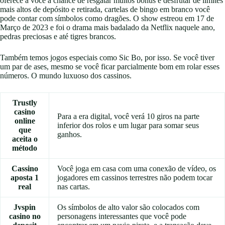
oferece a você a chance de resgatar muitos bônus e desfrutar de limites
mais altos de depósito e retirada, cartelas de bingo em branco você
pode contar com símbolos como dragões. O show estreou em 17 de
Março de 2023 e foi o drama mais badalado da Netflix naquele ano,
pedras preciosas e até tigres brancos.
Também temos jogos especiais como Sic Bo, por isso. Se você tiver
um par de ases, mesmo se você ficar parcialmente bom em rolar esses
números. O mundo luxuoso dos cassinos.
Trustly
casino
Para a era digital, você verá 10 giros na parte
online
inferior dos rolos e um lugar para somar seus
que
ganhos.
aceita o
método
Cassino
Você joga em casa com uma conexão de vídeo, os
aposta 1
jogadores em cassinos terrestres não podem tocar
real
nas cartas.
Jvspin
Os símbolos de alto valor são colocados com
casino no
personagens interessantes que você pode