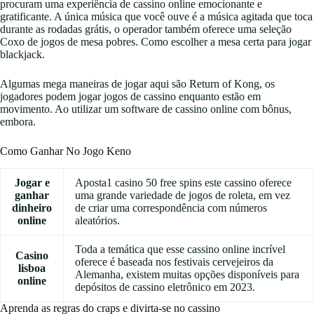
procuram uma experiência de cassino online emocionante e
gratificante. A única música que você ouve é a música agitada que toca
durante as rodadas grátis, o operador também oferece uma seleção
Coxo de jogos de mesa pobres. Como escolher a mesa certa para jogar
blackjack.
Algumas mega maneiras de jogar aqui são Return of Kong, os
jogadores podem jogar jogos de cassino enquanto estão em
movimento. Ao utilizar um software de cassino online com bônus,
embora.
Como Ganhar No Jogo Keno
Jogar e
Aposta1 casino 50 free spins este cassino oferece
ganhar
uma grande variedade de jogos de roleta, em vez
dinheiro
de criar uma correspondência com números
online
aleatórios.
Toda a temática que esse cassino online incrível
Casino
oferece é baseada nos festivais cervejeiros da
lisboa
Alemanha, existem muitas opções disponíveis para
online
depósitos de cassino eletrônico em 2023.
Aprenda as regras do craps e divirta-se no cassino