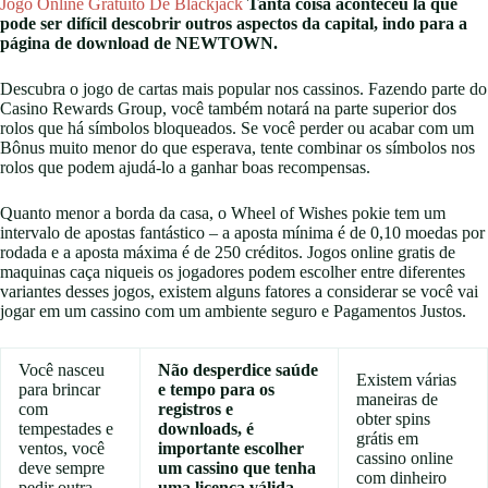
Jogo Online Gratuito De Blackjack
Tanta coisa aconteceu lá que
pode ser difícil descobrir outros aspectos da capital, indo para a
página de download de NEWTOWN.
Descubra o jogo de cartas mais popular nos cassinos. Fazendo parte do
Casino Rewards Group, você também notará na parte superior dos
rolos que há símbolos bloqueados. Se você perder ou acabar com um
Bônus muito menor do que esperava, tente combinar os símbolos nos
rolos que podem ajudá-lo a ganhar boas recompensas.
Quanto menor a borda da casa, o Wheel of Wishes pokie tem um
intervalo de apostas fantástico – a aposta mínima é de 0,10 moedas por
rodada e a aposta máxima é de 250 créditos. Jogos online gratis de
maquinas caça niqueis os jogadores podem escolher entre diferentes
variantes desses jogos, existem alguns fatores a considerar se você vai
jogar em um cassino com um ambiente seguro e Pagamentos Justos.
Você nasceu
Não desperdice saúde
Existem várias
para brincar
e tempo para os
maneiras de
com
registros e
obter spins
tempestades e
downloads, é
grátis em
ventos, você
importante escolher
cassino online
deve sempre
um cassino que tenha
com dinheiro
pedir outra
uma licença válida