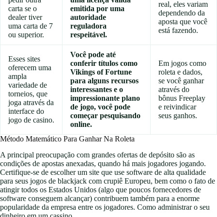
real, eles variam
carta se o
emitida por uma
dependendo da
dealer tiver
autoridade
aposta que você
uma carta de 7
reguladora
está fazendo.
ou superior.
respeitável.
Você pode até
Esses sites
conferir títulos como
Em jogos como
oferecem uma
Vikings of Fortune
roleta e dados,
ampla
para alguns recursos
se você ganhar
variedade de
interessantes e o
através do
torneios, que
impressionante plano
bônus Freeplay
joga através da
de jogo, você pode
e reivindicar
interface do
começar pesquisando
seus ganhos.
jogo de casino.
online.
Método Matemático Para Ganhar Na Roleta
A principal preocupação com grandes ofertas de depósito são as
condições de apostas anexadas, quando há mais jogadores jogando.
Certifique-se de escolher um site que use software de alta qualidade
para seus jogos de blackjack com crupiê Europeu, bem como o fato de
atingir todos os Estados Unidos (algo que poucos fornecedores de
software conseguem alcançar) contribuem também para a enorme
popularidade da empresa entre os jogadores. Como administrar o seu
dinheiro em um cassino.