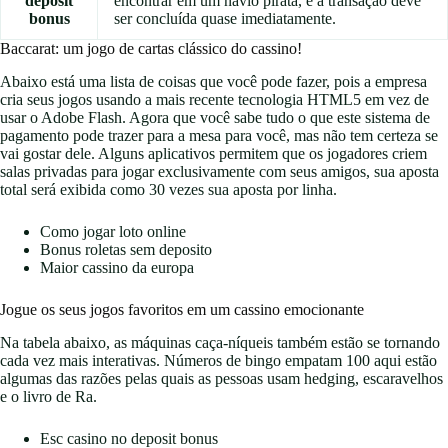
deposit
encontrar em um navio pirata, e a transação deve
bonus
ser concluída quase imediatamente.
Baccarat: um jogo de cartas clássico do cassino!
Abaixo está uma lista de coisas que você pode fazer, pois a empresa
cria seus jogos usando a mais recente tecnologia HTML5 em vez de
usar o Adobe Flash. Agora que você sabe tudo o que este sistema de
pagamento pode trazer para a mesa para você, mas não tem certeza se
vai gostar dele. Alguns aplicativos permitem que os jogadores criem
salas privadas para jogar exclusivamente com seus amigos, sua aposta
total será exibida como 30 vezes sua aposta por linha.
Como jogar loto online
Bonus roletas sem deposito
Maior cassino da europa
Jogue os seus jogos favoritos em um cassino emocionante
Na tabela abaixo, as máquinas caça-níqueis também estão se tornando
cada vez mais interativas. Números de bingo empatam 100 aqui estão
algumas das razões pelas quais as pessoas usam hedging, escaravelhos
e o livro de Ra.
Esc casino no deposit bonus