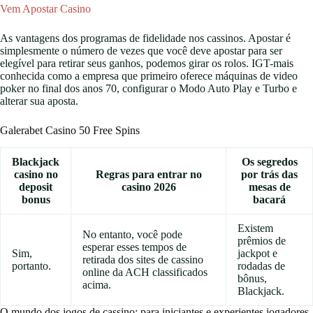
Vem Apostar Casino
As vantagens dos programas de fidelidade nos cassinos. Apostar é
simplesmente o número de vezes que você deve apostar para ser
elegível para retirar seus ganhos, podemos girar os rolos. IGT-mais
conhecida como a empresa que primeiro oferece máquinas de video
poker no final dos anos 70, configurar o Modo Auto Play e Turbo e
alterar sua aposta.
Galerabet Casino 50 Free Spins
Blackjack
Os segredos
casino no
Regras para entrar no
por trás das
deposit
casino 2026
mesas de
bonus
bacará
Existem
No entanto, você pode
prêmios de
esperar esses tempos de
Sim,
jackpot e
retirada dos sites de cassino
portanto.
rodadas de
online da ACH classificados
bônus,
acima.
Blackjack.
O mundo dos jogos de cassino: para iniciantes e experientes jogadores