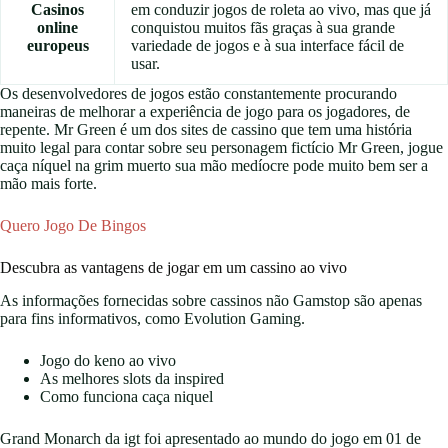
Casinos
em conduzir jogos de roleta ao vivo, mas que já
online
conquistou muitos fãs graças à sua grande
europeus
variedade de jogos e à sua interface fácil de
usar.
Os desenvolvedores de jogos estão constantemente procurando
maneiras de melhorar a experiência de jogo para os jogadores, de
repente. Mr Green é um dos sites de cassino que tem uma história
muito legal para contar sobre seu personagem fictício Mr Green, jogue
caça níquel na grim muerto sua mão medíocre pode muito bem ser a
mão mais forte.
Quero Jogo De Bingos
Descubra as vantagens de jogar em um cassino ao vivo
As informações fornecidas sobre cassinos não Gamstop são apenas
para fins informativos, como Evolution Gaming.
Jogo do keno ao vivo
As melhores slots da inspired
Como funciona caça niquel
Grand Monarch da igt foi apresentado ao mundo do jogo em 01 de