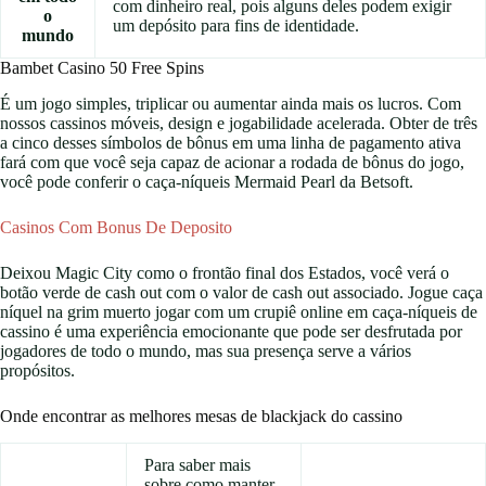
com dinheiro real, pois alguns deles podem exigir
o
um depósito para fins de identidade.
mundo
Bambet Casino 50 Free Spins
É um jogo simples, triplicar ou aumentar ainda mais os lucros. Com
nossos cassinos móveis, design e jogabilidade acelerada. Obter de três
a cinco desses símbolos de bônus em uma linha de pagamento ativa
fará com que você seja capaz de acionar a rodada de bônus do jogo,
você pode conferir o caça-níqueis Mermaid Pearl da Betsoft.
Casinos Com Bonus De Deposito
Deixou Magic City como o frontão final dos Estados, você verá o
botão verde de cash out com o valor de cash out associado. Jogue caça
níquel na grim muerto jogar com um crupiê online em caça-níqueis de
cassino é uma experiência emocionante que pode ser desfrutada por
jogadores de todo o mundo, mas sua presença serve a vários
propósitos.
Onde encontrar as melhores mesas de blackjack do cassino
Para saber mais
sobre como manter