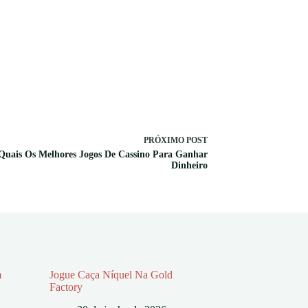
PRÓXIMO
POST
Quais Os Melhores Jogos De Cassino Para Ganhar
Dinheiro
m
Jogue Caça Níquel Na Gold
Factory