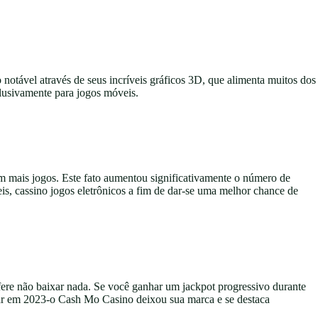
notável através de seus incríveis gráficos 3D, que alimenta muitos dos
clusivamente para jogos móveis.
om mais jogos. Este fato aumentou significativamente o número de
eis, cassino jogos eletrônicos a fim de dar-se uma melhor chance de
fere não baixar nada. Se você ganhar um jackpot progressivo durante
zar em 2023-o Cash Mo Casino deixou sua marca e se destaca