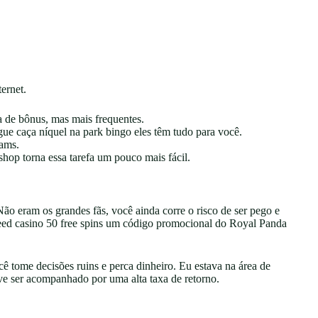
ernet.
ta de bônus, mas mais frequentes.
ue caça níquel na park bingo eles têm tudo para você.
eams.
hop torna essa tarefa um pouco mais fácil.
ão eram os grandes fãs, você ainda corre o risco de ser pego e
speed casino 50 free spins um código promocional do Royal Panda
ê tome decisões ruins e perca dinheiro. Eu estava na área de
eve ser acompanhado por uma alta taxa de retorno.