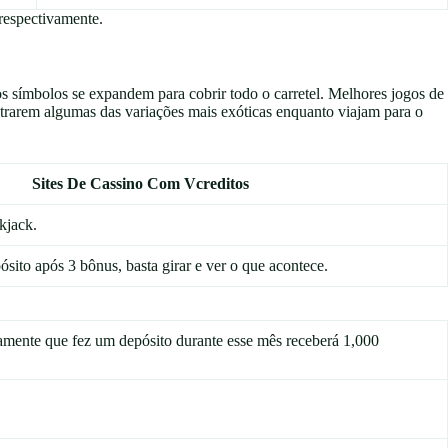
 respectivamente.
 símbolos se expandem para cobrir todo o carretel. Melhores jogos de
ontrarem algumas das variações mais exóticas enquanto viajam para o
Sites De Cassino Com Vcreditos
kjack.
sito após 3 bônus, basta girar e ver o que acontece.
iamente que fez um depósito durante esse mês receberá 1,000