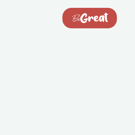
Great
Be