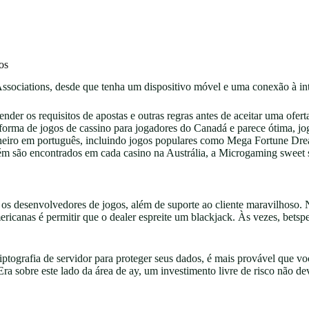
os
ociations, desde que tenha um dispositivo móvel e uma conexão à int
tender os requisitos de apostas e outras regras antes de aceitar uma ofer
orma de jogos de cassino para jogadores do Canadá e parece ótima, jog
inheiro em português, incluindo jogos populares como Mega Fortune Dr
bém são encontrados em cada casino na Austrália, a Microgaming sweet s
os desenvolvedores de jogos, além de suporte ao cliente maravilhoso. N
mericanas é permitir que o dealer espreite um blackjack. Às vezes, bet
tografia de servidor para proteger seus dados, é mais provável que voc
ra sobre este lado da área de ay, um investimento livre de risco não d