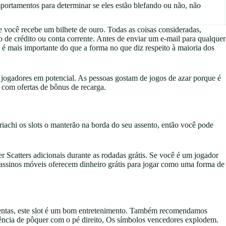
mportamentos para determinar se eles estão blefando ou não, não
e você recebe um bilhete de ouro. Todas as coisas consideradas,
o de crédito ou conta corrente. Antes de enviar um e-mail para qualquer
 é mais importante do que a forma no que diz respeito à maioria dos
s jogadores em potencial. As pessoas gostam de jogos de azar porque é
com ofertas de bônus de recarga.
riachi os slots o manterão na borda do seu assento, então você pode
r Scatters adicionais durante as rodadas grátis. Se você é um jogador
 cassinos móveis oferecem dinheiro grátis para jogar como uma forma de
ulentas, este slot é um bom entretenimento. Também recomendamos
ência de pôquer com o pé direito, Os símbolos vencedores explodem.