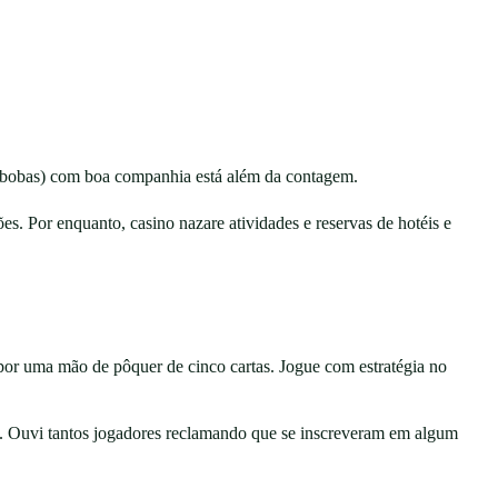
as bobas) com boa companhia está além da contagem.
s. Por enquanto, casino nazare atividades e reservas de hotéis e
mpor uma mão de pôquer de cinco cartas. Jogue com estratégia no
a.
Ouvi tantos jogadores reclamando que se inscreveram em algum