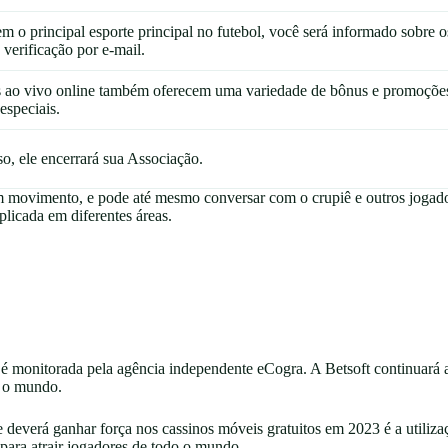
em o principal esporte principal no futebol, você será informado sobre 
 verificação por e-mail.
 ao vivo online também oferecem uma variedade de bônus e promoções p
especiais.
o, ele encerrará sua Associação.
m movimento, e pode até mesmo conversar com o crupiê e outros jogador
licada em diferentes áreas.
 é monitorada pela agência independente eCogra. A Betsoft continuará a
o o mundo.
 deverá ganhar força nos cassinos móveis gratuitos em 2023 é a utilizaç
para atrair jogadores de todo o mundo.