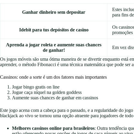
Estes inclu
Ganhar dinheiro sem depositar
para fins de
Os cassinos
Idebit para tus depósitos de casino
promoções 
Aprenda a jogar roleta e aumente suas chances
Em vez diss
de ganhar!
Os jogos móveis são uma ótima maneira de se divertir enquanto está e
aprender, o método Fibonacci é uma técnica matemática que pode ser ap
Cassinos: onde a sorte é um dos fatores mais importantes
Jogar bingo gratis on line
Jogue caça níquel na golden goddess
Aumente suas chances de ganhar em cassinos
Este jogo acena com a cabeça para o passado, e a regularidade do jogo
blackjack ao vivo se tornou uma opção atraente para jogadores de tod
Melhores cassinos online para brasileiros
:
Outra tendência que
estão oferecendo novas opções de jogos de caça-níqueis ao vivo 