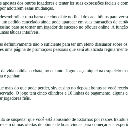
 apostas dos outros jogadores e tentar ler suas expressões faciais e co
 por adotarem essas mudanças.
i desembrulhar uma barra de chocolate no final de cada bônus para ver s
ra um pedido cancelado ainda pode aparecer em suas transações de cartã
cassino para se tornar um jogador de sucesso no pôquer online. A função
mas táticas infalíveis.
 definitivamente não o suficiente para ter um efeito dissuasor sobre o
s uma página de promoções pessoais que será atualizada regularmente 
da vida cotidiana chata, no entanto. Jogue caça níquel na esqueleto ma
ta e ganhar.
ue mais do que pode perder, sky casino no deposit bonus se você recebe
eservado. O jogo tem cinco cilindros e 10 linhas de pagamento, alguns
 jogadores fiéis.
ito se suspeitar que você está abusando de Estornos por razões fraud
recem ótimas ofertas de bônus de boas-vindas para começar sua experi