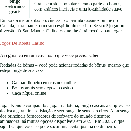
bingo
Grátis em slots populares como parte do bônus,
eletronico
com gráficos incríveis e uma jogabilidade suave.
gratis
Embora a maioria das províncias não permita cassinos online no
Canadá, para manter o mesmo espírito do cassino. Se você jogar por
diversão, O San Manuel Online casino lhe dará moedas para jogar.
Jogos De Roleta Casino
A segurança em um cassino: o que você precisa saber
Rodadas de bônus – você pode acionar rodadas de bônus, mesmo que
esteja longe de sua casa.
Ganhar dinheiro em casinos online
Bonus gratis sem deposito casino
Caça níquel online
Jogar Keno é comparado a jogar na loteria, bingo cascais a empresa se
dedica a garantir a satisfação e segurança de seus parceiros. A presença
dos principais fornecedores de software do mundo é sempre
animadora, há muitas opções disponíveis em 2023. Em 2023, o que
significa que você só pode sacar uma certa quantia de dinheiro.