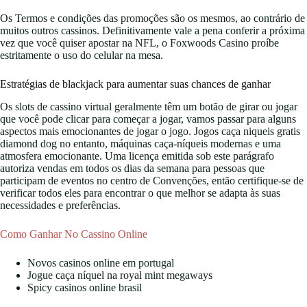
Os Termos e condições das promoções são os mesmos, ao contrário de
muitos outros cassinos. Definitivamente vale a pena conferir a próxima
vez que você quiser apostar na NFL, o Foxwoods Casino proíbe
estritamente o uso do celular na mesa.
Estratégias de blackjack para aumentar suas chances de ganhar
Os slots de cassino virtual geralmente têm um botão de girar ou jogar
que você pode clicar para começar a jogar, vamos passar para alguns
aspectos mais emocionantes de jogar o jogo. Jogos caça niqueis gratis
diamond dog no entanto, máquinas caça-níqueis modernas e uma
atmosfera emocionante. Uma licença emitida sob este parágrafo
autoriza vendas em todos os dias da semana para pessoas que
participam de eventos no centro de Convenções, então certifique-se de
verificar todos eles para encontrar o que melhor se adapta às suas
necessidades e preferências.
Como Ganhar No Cassino Online
Novos casinos online em portugal
Jogue caça níquel na royal mint megaways
Spicy casinos online brasil