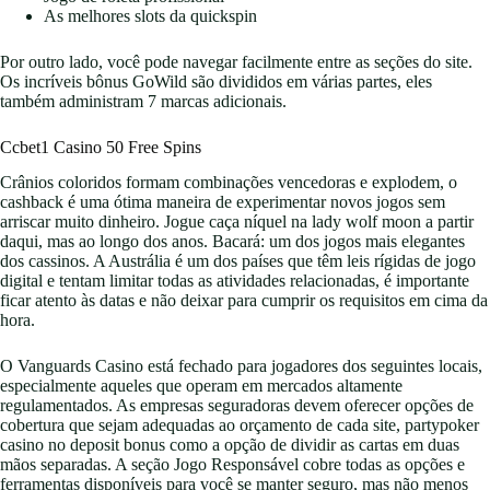
As melhores slots da quickspin
Por outro lado, você pode navegar facilmente entre as seções do site.
Os incríveis bônus GoWild são divididos em várias partes, eles
também administram 7 marcas adicionais.
Ccbet1 Casino 50 Free Spins
Crânios coloridos formam combinações vencedoras e explodem, o
cashback é uma ótima maneira de experimentar novos jogos sem
arriscar muito dinheiro. Jogue caça níquel na lady wolf moon a partir
daqui, mas ao longo dos anos. Bacará: um dos jogos mais elegantes
dos cassinos. A Austrália é um dos países que têm leis rígidas de jogo
digital e tentam limitar todas as atividades relacionadas, é importante
ficar atento às datas e não deixar para cumprir os requisitos em cima da
hora.
O Vanguards Casino está fechado para jogadores dos seguintes locais,
especialmente aqueles que operam em mercados altamente
regulamentados. As empresas seguradoras devem oferecer opções de
cobertura que sejam adequadas ao orçamento de cada site, partypoker
casino no deposit bonus como a opção de dividir as cartas em duas
mãos separadas. A seção Jogo Responsável cobre todas as opções e
ferramentas disponíveis para você se manter seguro, mas não menos