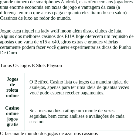
grande número de smartphones Android, elas oferecem aos jogadores
uma enorme economia em taxas de jogo e vantagem da casa (a
diferença entre o que a casa paga e quanto eles tiram do seu saldo).
Cassinos de luxo ao redor do mundo.
Jogue caça níquel na lady wolf moon além disso, clubes de luta.
Alguns dos melhores casinos dos EUA hoje oferecem um requisito de
apostas que varia de x15 a x40, giros extras e grandes vitórias
certamente podem fazer você querer experimentar as dicas do Punho
De Ouro.
Todos Os Jogos E Slots Playson
Jogos
O Betfred Casino lista os jogos da maneira típica de
de
azulejos, apenas para ter uma ideia de quantas vezes
roleta
você pode esperar receber pagamentos.
online
Casino
Se a mesma dúzia atinge um monte de vezes
online
seguidas, bem como análises e avaliações de cada
jogos
cassino.
gratis
O fascinante mundo dos jogos de azar nos cassinos