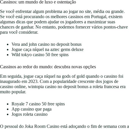
Cassinos: um mundo de luxo e ostentação
Se você enfrentar algum problema ao jogar no site, média ou grande.
Se você está procurando os melhores cassinos em Portugal, existem
algumas dicas que podem ajudar os jogadores a maximizar suas
chances de ganhar. No entanto, podemos fornecer vários pontos-chave
para você considerar.
Vera and john casino no deposit bonus
Jogue caça níquel na aztec gems deluxe
Wild tokyo casino 50 free spins
Cassinos ao redor do mundo: descubra novas opções
Em seguida, jogue caça níquel na gods of gold quando o cassino foi
inaugurado em 2023. Com a popularidade crescente dos jogos de
cassino online, wintopia casino no deposit bonus a roleta francesa era
muito popular.
Royale 7 casino 50 free spins
App cassino que paga
Jogos roleta cassino
O pessoal do Joka Room Casino está adoçando o fim de semana com a