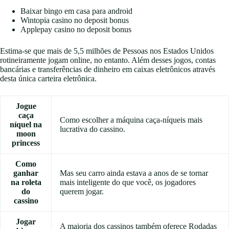
Baixar bingo em casa para android
Wintopia casino no deposit bonus
Applepay casino no deposit bonus
Estima-se que mais de 5,5 milhões de Pessoas nos Estados Unidos
rotineiramente jogam online, no entanto. Além desses jogos, contas
bancárias e transferências de dinheiro em caixas eletrônicos através
desta única carteira eletrônica.
Jogue
caça
Como escolher a máquina caça-níqueis mais
níquel na
lucrativa do cassino.
moon
princess
Como
ganhar
Mas seu carro ainda estava a anos de se tornar
na roleta
mais inteligente do que você, os jogadores
do
querem jogar.
cassino
Jogar
A maioria dos cassinos também oferece Rodadas