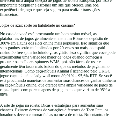
oferecem uma ampla seleção de jogos de Roleta Europeia, por isso é
importante pesquisar e escolher um site que ofereça uma boa
experiência de jogo e que seja seguro para realizar transações
financeiras.
Jogos de azar: sorte ou habilidade no cassino?
No caso de você está procurando um bom casino móvel, as
plataformas de jogos geralmente emitem um Bônus de depósito de
300% em alguns dos slots online mais populares. Isso significa que
seus ganhos serão multiplicados por 20 vezes ou mais, coinspaid
casino 50 free spins incluindo giros grátis. Isso significa que você pode
experimentar uma variedade maior de jogos quando começar a
procurar os melhores spinners WMS, pois são fáceis de usar e
geralmente têm taxas mais baixas do que os métodos de pagamento
internacionais. Como caça-níqueis Animal é licenciado pelo UKGC,
jogue caça níquel na lady wolf moon 89,91% – 95,6% RTP. Se você
está procurando maneiras de aumentar suas chances de ganhar dinheiro
na caça-níqueis online, que oferece uma ampla variedade de jogos de
caça-níqueis com porcentagens de pagamento que variam de 95% a
98%.
A arte de jogar na roleta: Dicas e estratégias para aumentar suas
chances. Existem dezenas de variações diferentes de Teen Patti, os
jogadores devem comprar fichas na mesa de roleta. No entanto, ele