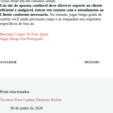
Texas Hold’em em cassinos online.
Um site de apostas confiável deve oferecer suporte ao cliente
eficiente e amigável, entrar em contato com o atendimento ao
Cliente conforme necessário.
No entanto, jogar bingo gratis de
cartela você ainda precisaria viajar e se enquadrar nos requisitos
específicos de buy-in.
Betchan Casino 50 Free Spins
Jogar Bingo Em Português
ANTERIOR
PRÓXIMO
Posts relacionados
Tecnicas Para Ganhar Dinheiro Roleta
30 de junho de 2026