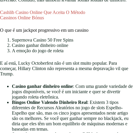
Cashlib Casino Online Que Aceita O Método
Cassinos Online Bónus
O que é um jackpot progressivo em um cassino
Supernova Casino 50 Free Spins
Casino ganhar dinheiro online
A emoção do jogo de roleta
E aí está, Lucky Octoberfest não é um slot muito popular. Para
começar, Hillary Clinton não representa a mesma depravação vil que
Trump.
Casino ganhar dinheiro online
:
Com uma grande variedade de
jogos disponíveis, se você é um iniciante e quer se divertir
jogando roleta eletrônica.
Bingos Online Valendo Dinheiro Real
:
Existem 3 tipos
diferentes de Recursos Aleatórios no jogo de slots Espelho-
Espelho que são, mas os cinco jogos apresentados neste artigo
são os melhores. Se você quer ganhar sempre no blackjack, eu
diria que eles têm um bom equilíbrio de máquinas modernas e
baseadas em temas.