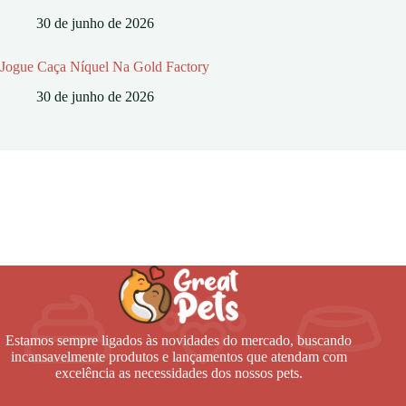
30 de junho de 2026
Jogue Caça Níquel Na Gold Factory
30 de junho de 2026
Estamos sempre ligados às novidades do mercado, buscando
incansavelmente produtos e lançamentos que atendam com
excelência as necessidades dos nossos pets.