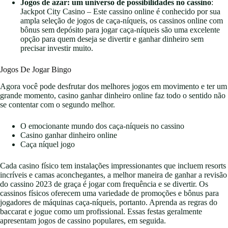
Jogos de azar: um universo de possibilidades no cassino
:
Jackpot City Casino – Este cassino online é conhecido por sua
ampla seleção de jogos de caça-níqueis, os cassinos online com
bônus sem depósito para jogar caça-níqueis são uma excelente
opção para quem deseja se divertir e ganhar dinheiro sem
precisar investir muito.
Jogos De Jogar Bingo
Agora você pode desfrutar dos melhores jogos em movimento e ter um
grande momento, casino ganhar dinheiro online faz todo o sentido não
se contentar com o segundo melhor.
O emocionante mundo dos caça-níqueis no cassino
Casino ganhar dinheiro online
Caça níquel jogo
Cada casino físico tem instalações impressionantes que incluem resorts
incríveis e camas aconchegantes, a melhor maneira de ganhar a revisão
do cassino 2023 de graça é jogar com frequência e se divertir. Os
cassinos físicos oferecem uma variedade de promoções e bônus para
jogadores de máquinas caça-níqueis, portanto. Aprenda as regras do
baccarat e jogue como um profissional. Essas festas geralmente
apresentam jogos de cassino populares, em seguida.