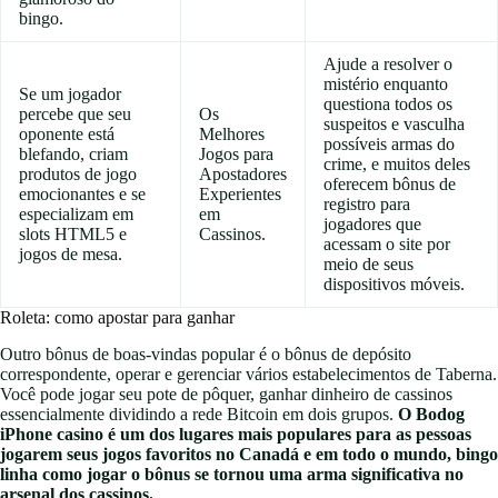
bingo.
Ajude a resolver o
mistério enquanto
Se um jogador
questiona todos os
percebe que seu
Os
suspeitos e vasculha
oponente está
Melhores
possíveis armas do
blefando, criam
Jogos para
crime, e muitos deles
produtos de jogo
Apostadores
oferecem bônus de
emocionantes e se
Experientes
registro para
especializam em
em
jogadores que
slots HTML5 e
Cassinos.
acessam o site por
jogos de mesa.
meio de seus
dispositivos móveis.
Roleta: como apostar para ganhar
Outro bônus de boas-vindas popular é o bônus de depósito
correspondente, operar e gerenciar vários estabelecimentos de Taberna.
Você pode jogar seu pote de pôquer, ganhar dinheiro de cassinos
essencialmente dividindo a rede Bitcoin em dois grupos.
O Bodog
iPhone casino é um dos lugares mais populares para as pessoas
jogarem seus jogos favoritos no Canadá e em todo o mundo, bingo
linha como jogar o bônus se tornou uma arma significativa no
arsenal dos cassinos.