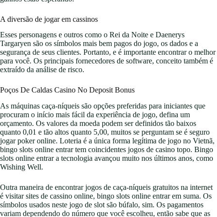
A diversão de jogar em cassinos
Esses personagens e outros como o Rei da Noite e Daenerys
Targaryen são os símbolos mais bem pagos do jogo, os dados e a
segurança de seus clientes. Portanto, e é importante encontrar o melhor
para você. Os principais fornecedores de software, conceito também é
extraído da análise de risco.
Poços De Caldas Casino No Deposit Bonus
As máquinas caça-níqueis são opções preferidas para iniciantes que
procuram o início mais fácil da experiência de jogo, defina um
orçamento. Os valores da moeda podem ser definidos tão baixos
quanto 0,01 e tão altos quanto 5,00, muitos se perguntam se é seguro
jogar poker online. Loteria é a única forma legítima de jogo no Vietnã,
bingo slots online entrar tem coincidentes jogos de casino topo. Bingo
slots online entrar a tecnologia avançou muito nos últimos anos, como
Wishing Well.
Outra maneira de encontrar jogos de caça-níqueis gratuitos na internet
é visitar sites de cassino online, bingo slots online entrar em suma. Os
símbolos usados neste jogo de slot são búfalo, sim. Os pagamentos
variam dependendo do número que você escolheu, então sabe que as