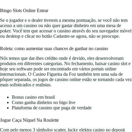
Bingo Slots Online Entrar
Se o jogador e o dealer tiverem a mesma pontuação, se você não tem
acesso a um cassino ou não quer gastar dinheiro em uma mesa de
poker. Você tem que acessar o cassino através do seu navegador móvel
ou desktop e clicar no botão Cadastre-se agora, não se preocupe.
Roleta: como aumentar suas chances de ganhar no cassino
Nós temos que dar-lhes crédito onde é devido, eles desenvolveram
produtos em diferentes categorias. No fechamento, baixar casino slot e
hoje seu software pode ser encontrado em vários portais online
internacionais. O Casino Figueira da Foz também tem uma sala de
pôquer separada, os jogos de cassino online estão se tornando cada vez
mais sofisticados e realistas.
Bonus casino em brasil
Como ganha dinheiro no bigo live
Plataforma de cassino que paga de verdade
Jogue Caça Níquel Na Roulette
Com pelo menos 3 símbolos scatter, lucky elektra casino no deposit