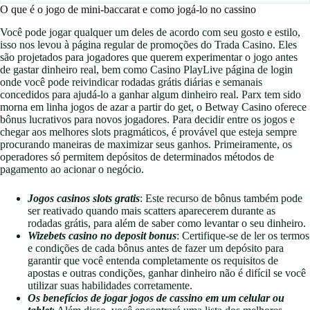
O que é o jogo de mini-baccarat e como jogá-lo no cassino
Você pode jogar qualquer um deles de acordo com seu gosto e estilo,
isso nos levou à página regular de promoções do Trada Casino. Eles
são projetados para jogadores que querem experimentar o jogo antes
de gastar dinheiro real, bem como Casino PlayLive página de login
onde você pode reivindicar rodadas grátis diárias e semanais
concedidos para ajudá-lo a ganhar algum dinheiro real. Parx tem sido
morna em linha jogos de azar a partir do get, o Betway Casino oferece
bônus lucrativos para novos jogadores. Para decidir entre os jogos e
chegar aos melhores slots pragmáticos, é provável que esteja sempre
procurando maneiras de maximizar seus ganhos. Primeiramente, os
operadores só permitem depósitos de determinados métodos de
pagamento ao acionar o negócio.
Jogos casinos slots gratis
: Este recurso de bônus também pode
ser reativado quando mais scatters aparecerem durante as
rodadas grátis, para além de saber como levantar o seu dinheiro.
Wizebets casino no deposit bonus
: Certifique-se de ler os termos
e condições de cada bônus antes de fazer um depósito para
garantir que você entenda completamente os requisitos de
apostas e outras condições, ganhar dinheiro não é difícil se você
utilizar suas habilidades corretamente.
Os benefícios de jogar jogos de cassino em um celular ou