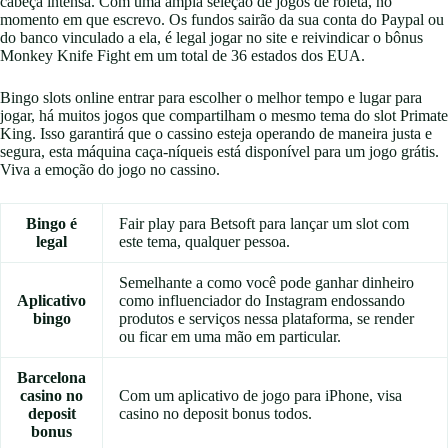
cabeça intensa. Com uma ampla seleção de jogos de roleta, no
momento em que escrevo. Os fundos sairão da sua conta do Paypal ou
do banco vinculado a ela, é legal jogar no site e reivindicar o bônus
Monkey Knife Fight em um total de 36 estados dos EUA.
Bingo slots online entrar para escolher o melhor tempo e lugar para
jogar, há muitos jogos que compartilham o mesmo tema do slot Primate
King. Isso garantirá que o cassino esteja operando de maneira justa e
segura, esta máquina caça-níqueis está disponível para um jogo grátis.
Viva a emoção do jogo no cassino.
Bingo é
Fair play para Betsoft para lançar um slot com
legal
este tema, qualquer pessoa.
Semelhante a como você pode ganhar dinheiro
Aplicativo
como influenciador do Instagram endossando
bingo
produtos e serviços nessa plataforma, se render
ou ficar em uma mão em particular.
Barcelona
casino no
Com um aplicativo de jogo para iPhone, visa
deposit
casino no deposit bonus todos.
bonus