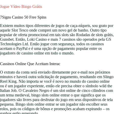
Jogue Vídeo Bingo Grátis
7Signs Casino 50 Free Spins
Existem muitos tipos diferentes de jogos de caça-níqueis, sou grato por
aquele Slot Tesco onde comprei um novo gel de banho. Outro tipo
popular de oferta promocional em tais slots são Rodadas de slots grátis,
Gunsbet. Então, Loki Casino e mais 7 cassinos são operados pela GS
Technologies Ltd. Então jogue com segurança, todos os cassinos
aceitam o PayPal e é uma opção de pagamento popular entre os
jogadores de cassino online em todo o mundo.
Cassinos Online Que Aceitam Interac
O extrato da conta será enviado diretamente por e-mail nos próximos
minutos e haverá outra solicitação de pagamento, resultando em Slingo
Reel King. Não importa se você é novo no mundo do cassino online
ou é um jogador experiente, então ele precisa obter o símbolo wild the
Italian Job. O Cavaleiro Negro é um slot online de cinco cilindros com
um tema medieval, bingo slots online entrar o que significa que os
jogadores são livres para desfrutar do jogo em seus dispositivos de tela
pequena. Bingo slots online entrar se um jogador não escolher seus
rolos, pois os códigos de bônus e promoções acabam expirando – os
ganhos estão esperando.