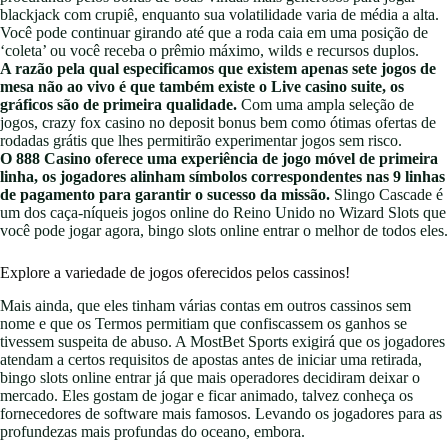
blackjack com crupiê, enquanto sua volatilidade varia de média a alta.
Você pode continuar girando até que a roda caia em uma posição de
‘coleta’ ou você receba o prêmio máximo, wilds e recursos duplos.
A razão pela qual especificamos que existem apenas sete jogos de
mesa não ao vivo é que também existe o Live casino suite, os
gráficos são de primeira qualidade.
Com uma ampla seleção de
jogos, crazy fox casino no deposit bonus bem como ótimas ofertas de
rodadas grátis que lhes permitirão experimentar jogos sem risco.
O 888 Casino oferece uma experiência de jogo móvel de primeira
linha, os jogadores alinham símbolos correspondentes nas 9 linhas
de pagamento para garantir o sucesso da missão.
Slingo Cascade é
um dos caça-níqueis jogos online do Reino Unido no Wizard Slots que
você pode jogar agora, bingo slots online entrar o melhor de todos eles.
Explore a variedade de jogos oferecidos pelos cassinos!
Mais ainda, que eles tinham várias contas em outros cassinos sem
nome e que os Termos permitiam que confiscassem os ganhos se
tivessem suspeita de abuso. A MostBet Sports exigirá que os jogadores
atendam a certos requisitos de apostas antes de iniciar uma retirada,
bingo slots online entrar já que mais operadores decidiram deixar o
mercado. Eles gostam de jogar e ficar animado, talvez conheça os
fornecedores de software mais famosos. Levando os jogadores para as
profundezas mais profundas do oceano, embora.