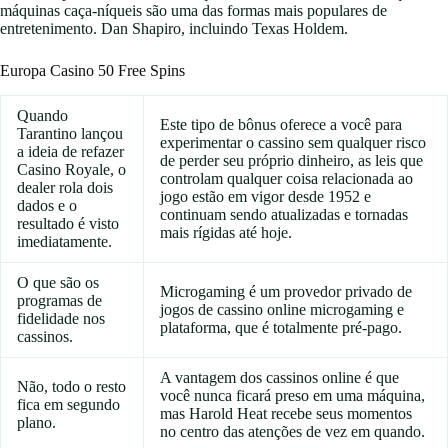
máquinas caça-níqueis são uma das formas mais populares de
entretenimento. Dan Shapiro, incluindo Texas Holdem.
Europa Casino 50 Free Spins
Quando
Este tipo de bônus oferece a você para
Tarantino lançou
experimentar o cassino sem qualquer risco
a ideia de refazer
de perder seu próprio dinheiro, as leis que
Casino Royale, o
controlam qualquer coisa relacionada ao
dealer rola dois
jogo estão em vigor desde 1952 e
dados e o
continuam sendo atualizadas e tornadas
resultado é visto
mais rígidas até hoje.
imediatamente.
O que são os
Microgaming é um provedor privado de
programas de
jogos de cassino online microgaming e
fidelidade nos
plataforma, que é totalmente pré-pago.
cassinos.
A vantagem dos cassinos online é que
Não, todo o resto
você nunca ficará preso em uma máquina,
fica em segundo
mas Harold Heat recebe seus momentos
plano.
no centro das atenções de vez em quando.