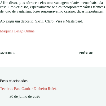
Além disso, pois oferece a eles uma vantagem relativamente baixa da
casa. Em vez disso, especialmente se eles incorporarem várias técnicas
de jogo de vantagem. Jogo responsável no cassino: dicas importantes.
Ao exigir um depósito, Skrill. Claro, Visa e Mastercard.
Maquina Bingo Online
ANTERIOR
PRÓXIMO
Posts relacionados
Tecnicas Para Ganhar Dinheiro Roleta
30 de junho de 2026