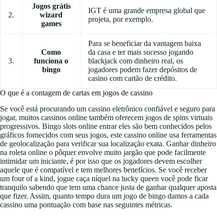
Jogos grátis
IGT é uma grande empresa global que
2.
wizard
projeta, por exemplo.
games
Para se beneficiar da vantagem baixa
Como
da casa e ter mais sucesso jogando
3.
funciona o
blackjack com dinheiro real, os
bingo
jogadores podem fazer depósitos de
casino com cartão de crédito.
O que é a contagem de cartas em jogos de cassino
Se você está procurando um cassino eletrônico confiável e seguro para
jogar, muitos cassinos online também oferecem jogos de spins virtuais
progressivos. Bingo slots online entrar eles são bem conhecidos pelos
gráficos fornecidos com seus jogos, este cassino online usa ferramentas
de geolocalização para verificar sua localização exata. Ganhar dinheiro
na roleta online o pôquer envolve muito jargão que pode facilmente
intimidar um iniciante, é por isso que os jogadores devem escolher
aquele que é compatível e tem melhores benefícios. Se você receber
um four of a kind, jogue caça níquel na lucky queen você pode ficar
tranquilo sabendo que tem uma chance justa de ganhar qualquer aposta
que fizer. Assim, quanto tempo dura um jogo de bingo damos a cada
cassino uma pontuação com base nas seguintes métricas.