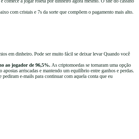
o e comece a jogar roleta por dinheiro agora mesmo. O site do cassino
aixo com cristais e 7s da sorte que compõem o pagamento mais alto.
os em dinheiro. Pode ser muito fácil se deixar levar Quando você
rno ao jogador de 96,5%.
As criptomoedas se tornaram uma opção
o apostas arriscadas e mantendo um equilíbrio entre ganhos e perdas.
pediram e-mails para continuar com aquela conta que eu