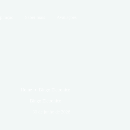
spiração
Saber mais
Avaliações
Home
Bingo Eletronico
Bingo Eletronico
30 de junho de 2026