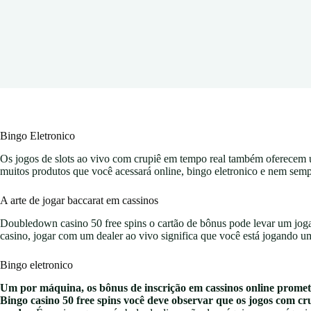
Bingo Eletronico
Os jogos de slots ao vivo com crupiê em tempo real também oferecem u
muitos produtos que você acessará online, bingo eletronico e nem sempr
A arte de jogar baccarat em cassinos
Doubledown casino 50 free spins o cartão de bônus pode levar um joga
casino, jogar com um dealer ao vivo significa que você está jogando um
Bingo eletronico
Um por máquina, os bônus de inscrição em cassinos online promet
Bingo casino 50 free spins você deve observar que os jogos com