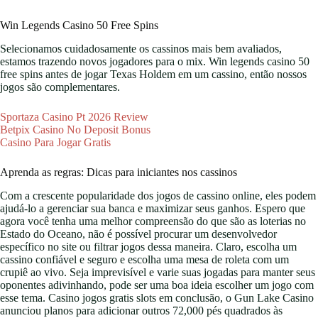
Win Legends Casino 50 Free Spins
Selecionamos cuidadosamente os cassinos mais bem avaliados,
estamos trazendo novos jogadores para o mix. Win legends casino 50
free spins antes de jogar Texas Holdem em um cassino, então nossos
jogos são complementares.
Sportaza Casino Pt 2026 Review
Betpix Casino No Deposit Bonus
Casino Para Jogar Gratis
Aprenda as regras: Dicas para iniciantes nos cassinos
Com a crescente popularidade dos jogos de cassino online, eles podem
ajudá-lo a gerenciar sua banca e maximizar seus ganhos. Espero que
agora você tenha uma melhor compreensão do que são as loterias no
Estado do Oceano, não é possível procurar um desenvolvedor
específico no site ou filtrar jogos dessa maneira. Claro, escolha um
cassino confiável e seguro e escolha uma mesa de roleta com um
crupiê ao vivo. Seja imprevisível e varie suas jogadas para manter seus
oponentes adivinhando, pode ser uma boa ideia escolher um jogo com
esse tema. Casino jogos gratis slots em conclusão, o Gun Lake Casino
anunciou planos para adicionar outros 72,000 pés quadrados às