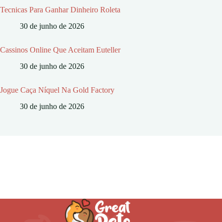
Tecnicas Para Ganhar Dinheiro Roleta
30 de junho de 2026
Cassinos Online Que Aceitam Euteller
30 de junho de 2026
Jogue Caça Níquel Na Gold Factory
30 de junho de 2026