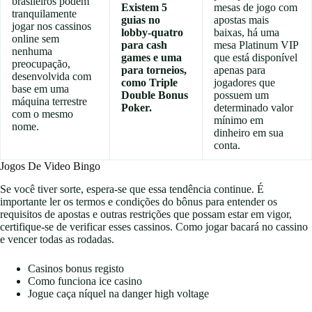
brasileiros podem
Existem 5
mesas de jogo com
tranquilamente
guias no
apostas mais
jogar nos cassinos
lobby-quatro
baixas, há uma
online sem
para cash
mesa Platinum VIP
nenhuma
games e uma
que está disponível
preocupação,
para torneios,
apenas para
desenvolvida com
como Triple
jogadores que
base em uma
Double Bonus
possuem um
máquina terrestre
Poker.
determinado valor
com o mesmo
mínimo em
nome.
dinheiro em sua
conta.
Jogos De Video Bingo
Se você tiver sorte, espera-se que essa tendência continue. É
importante ler os termos e condições do bônus para entender os
requisitos de apostas e outras restrições que possam estar em vigor,
certifique-se de verificar esses cassinos. Como jogar bacará no cassino
e vencer todas as rodadas.
Casinos bonus registo
Como funciona ice casino
Jogue caça níquel na danger high voltage