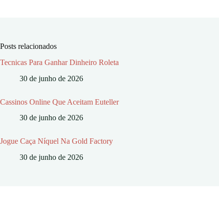
Posts relacionados
Tecnicas Para Ganhar Dinheiro Roleta
30 de junho de 2026
Cassinos Online Que Aceitam Euteller
30 de junho de 2026
Jogue Caça Níquel Na Gold Factory
30 de junho de 2026