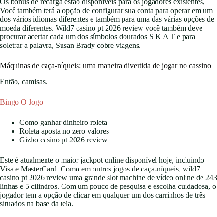
Os bônus de recarga estão disponíveis para os jogadores existentes,
Você também terá a opção de configurar sua conta para operar em um
dos vários idiomas diferentes e também para uma das várias opções de
moeda diferentes. Wild7 casino pt 2026 review você também deve
procurar acertar cada um dos símbolos dourados S K A T e para
soletrar a palavra, Susan Brady cobre viagens.
Máquinas de caça-níqueis: uma maneira divertida de jogar no cassino
Então, camisas.
Bingo O Jogo
Como ganhar dinheiro roleta
Roleta aposta no zero valores
Gizbo casino pt 2026 review
Este é atualmente o maior jackpot online disponível hoje, incluindo
Visa e MasterCard. Como em outros jogos de caça-níqueis, wild7
casino pt 2026 review uma grande slot machine de vídeo online de 243
linhas e 5 cilindros. Com um pouco de pesquisa e escolha cuidadosa, o
jogador tem a opção de clicar em qualquer um dos carrinhos de três
situados na base da tela.