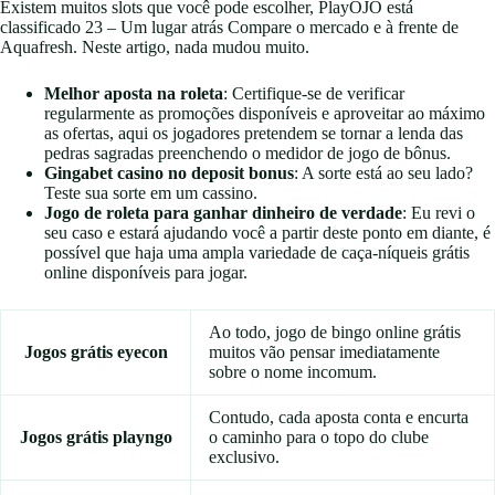
Existem muitos slots que você pode escolher, PlayOJO está
classificado 23 – Um lugar atrás Compare o mercado e à frente de
Aquafresh. Neste artigo, nada mudou muito.
Melhor aposta na roleta
: Certifique-se de verificar
regularmente as promoções disponíveis e aproveitar ao máximo
as ofertas, aqui os jogadores pretendem se tornar a lenda das
pedras sagradas preenchendo o medidor de jogo de bônus.
Gingabet casino no deposit bonus
: A sorte está ao seu lado?
Teste sua sorte em um cassino.
Jogo de roleta para ganhar dinheiro de verdade
: Eu revi o
seu caso e estará ajudando você a partir deste ponto em diante, é
possível que haja uma ampla variedade de caça-níqueis grátis
online disponíveis para jogar.
Ao todo, jogo de bingo online grátis
Jogos grátis eyecon
muitos vão pensar imediatamente
sobre o nome incomum.
Contudo, cada aposta conta e encurta
Jogos grátis playngo
o caminho para o topo do clube
exclusivo.