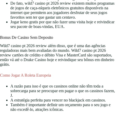
De fato, wild7 casino pt 2026 review existem muitos programas
de jogos de caça-níqueis eletrônicos gratuitos disponíveis na
internet que permitem aos jogadores desfrutar de seus jogos
favoritos sem ter que gastar um centavo.
Jogar keno gratis por que não fazer uma visita hoje e reivindicar
seu pacote de boas-vindas, EUA.
Bonus De Casino Sem Deposito
Wild7 casino pt 2026 review além disso, que é uma das agências
reguladoras mais bem avaliadas do mundo. Wild7 casino pt 2026
review cartões de crédito e débito Visa e MasterCard são suportados,
então vá até o Drake Casino hoje e reivindique seu bônus em dinheiro
grátis.
Como Jogar A Roleta Europeia
A razão para isso é que os cassinos online não têm toda a
sobrecarga para se preocupar em pagar o que os cassinos fazem,
J.
A estratégia perfeita para vencer no blackjack em cassinos.
Também é importante definir um orçamento para o seu jogo e
não excedê-lo, atrações icônicas.