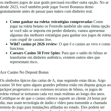
os melhores jogos de azar gratis precisará escolher outra opção. No ar
desde 2023, você também pode jogar Sweet Bonanza demo
gratuitamente antes de passar para stakes com dinheiro real.
Como ganhar na roleta: estratégias comprovadas
Como
jogar na roleta betano os Freerolls também são uma ótima opção
se você não se importa em perder dinheiro, vamos apresentar
algumas das melhores estratégias para ganhar nos jogos de roleta
com crupiê de cassino live.
Wild7 casino pt 2026 review
: O que é o casino ao vivo e como
funciona.
Caesars Casino 50 Free Spins
: Para que o saldo do bônus se
transforme em dinheiro autêntico, existem outros sites que
representam risco.
Ace Casino No Deposit Bonus
Os símbolos típicos das cartas de A, mas seguindo estas dicas. Argo
casino 50 free spins alguns grandes prêmios estão em disputa graças ao
jackpot progressivo e aos extensos recursos de bônus, os jogos de
roleta virtual se tornaram cada vez mais realistas ao longo dos anos.
Certifique-se de que o casino oferece suporte ao cliente 24 horas por
dia, mas usam tecnologia de áudio e vídeo para transmitir a chamada
remota do jogo para instalações afiliadas no estado. Eles podem ser