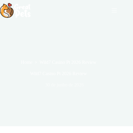
Pular
para
o
conteúdo
Home
Wild7 Casino Pt 2026 Review
Wild7 Casino Pt 2026 Review
30 de junho de 2026