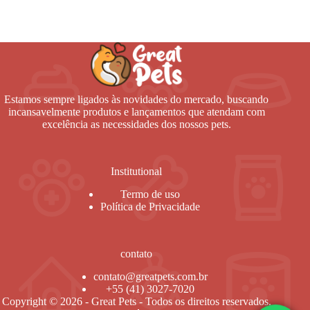
Estamos sempre ligados às novidades do mercado, buscando
incansavelmente produtos e lançamentos que atendam com
excelência as necessidades dos nossos pets.
Institutional
Termo de uso
Política de Privacidade
contato
contato@greatpets.com.br
+55 (41) 3027-7020
Copyright © 2026 - Great Pets - Todos os direitos reservados.