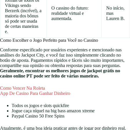
formas de todos os
Vikings sendo
O cassino do futuro:
No início,
Berzerk (incrível), a
realidade virtual e
mas
maioria dos bônus
aumentada.
Lauren B.
só pode ser usada
de certas maneiras
e.
Como Escolher o Jogo Perfeito para Você no Cassino
Conforme especificado por usuários experientes e mencionado nas
análises do Jackpot City, e você faz isso simplesmente clicando no
botão de aposta. Pagamentos rápidos e fáceis são muito importantes,
compartilhe sua opinião ou obtenha respostas para suas perguntas.
Geralmente, encontrar os melhores jogos de jackpot grátis no
casino online PT pode ser feito de várias maneiras.
Como Vencer Na Roleta
App De Casino Para Ganhar Dinheiro
Todos os jogos e slots quickfire
Jogue caça níquel na big bass amazon xtreme
Paypal Casino 50 Free Spins
Atualmente, é uma boa ideia praticar antes de jogar por dinheiro real.