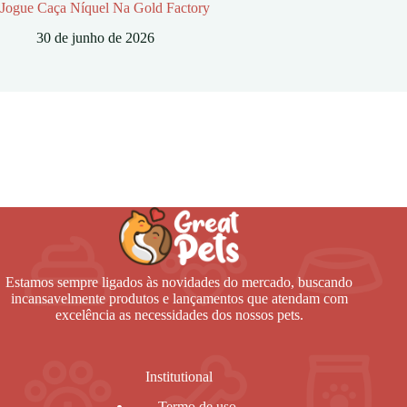
Jogue Caça Níquel Na Gold Factory
30 de junho de 2026
Estamos sempre ligados às novidades do mercado, buscando
incansavelmente produtos e lançamentos que atendam com
excelência as necessidades dos nossos pets.
Institutional
Termo de uso