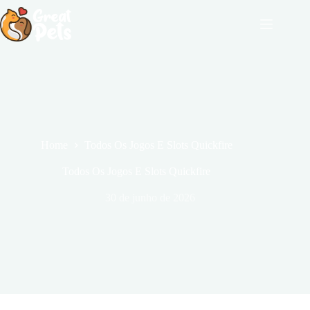
Pular
para
o
conteúdo
Home
Todos Os Jogos E Slots Quickfire
Todos Os Jogos E Slots Quickfire
30 de junho de 2026