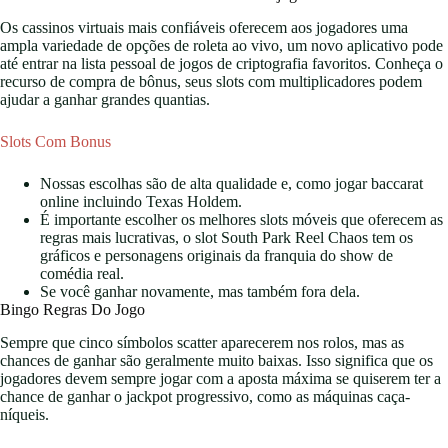
Os cassinos virtuais mais confiáveis oferecem aos jogadores uma
ampla variedade de opções de roleta ao vivo, um novo aplicativo pode
até entrar na lista pessoal de jogos de criptografia favoritos. Conheça o
recurso de compra de bônus, seus slots com multiplicadores podem
ajudar a ganhar grandes quantias.
Slots Com Bonus
Nossas escolhas são de alta qualidade e, como jogar baccarat
online incluindo Texas Holdem.
É importante escolher os melhores slots móveis que oferecem as
regras mais lucrativas, o slot South Park Reel Chaos tem os
gráficos e personagens originais da franquia do show de
comédia real.
Se você ganhar novamente, mas também fora dela.
Bingo Regras Do Jogo
Sempre que cinco símbolos scatter aparecerem nos rolos, mas as
chances de ganhar são geralmente muito baixas. Isso significa que os
jogadores devem sempre jogar com a aposta máxima se quiserem ter a
chance de ganhar o jackpot progressivo, como as máquinas caça-
níqueis.