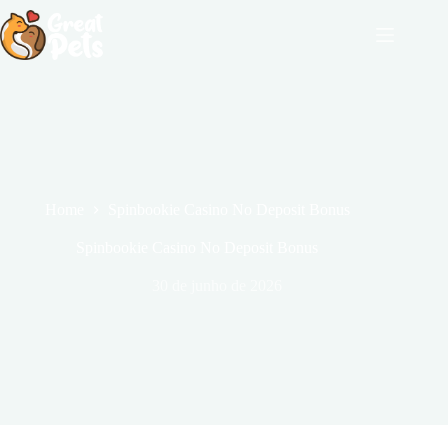
Pular
para
o
conteúdo
Home
Spinbookie Casino No Deposit Bonus
Spinbookie Casino No Deposit Bonus
30 de junho de 2026