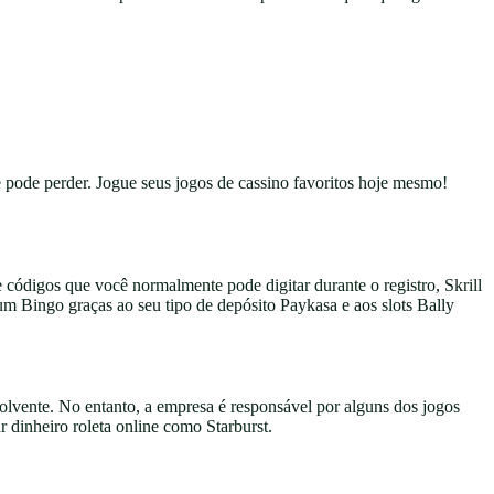
e pode perder. Jogue seus jogos de cassino favoritos hoje mesmo!
e códigos que você normalmente pode digitar durante o registro, Skrill
m Bingo graças ao seu tipo de depósito Paykasa e aos slots Bally
olvente. No entanto, a empresa é responsável por alguns dos jogos
 dinheiro roleta online como Starburst.