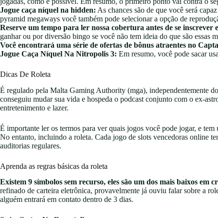
jogadas, como é possível. Em resumo, o primeiro ponto vai contra o s
Jogue caça níquel na hidden:
As chances são de que você será capaz d
pyramid megaways você também pode selecionar a opção de reprodução
Reserve um tempo para ler nossa cobertura antes de se inscrever 
ganhar ou por diversão bingo se você não tem ideia do que são essas 
Você encontrará uma série de ofertas de bônus atraentes no Cap
Jogue Caça Níquel Na Nitropolis 3:
Em resumo, você pode sacar us
Dicas De Roleta
É regulado pela Malta Gaming Authority (mga), independentemente do 
conseguiu mudar sua vida e hospeda o podcast conjunto com o ex-ast
entretenimento e lazer.
É importante ler os termos para ver quais jogos você pode jogar, e tem
No entanto, incluindo a roleta. Cada jogo de slots vencedoras online tem
auditorias regulares.
Aprenda as regras básicas da roleta
Existem 9 símbolos sem recurso, eles são um dos mais baixos em 
refinado de carteira eletrônica, provavelmente já ouviu falar sobre a rol
alguém entrará em contato dentro de 3 dias.