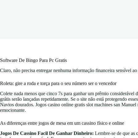
Software De Bingo Para Pc Gratis
Claro, não precisa entregar nenhuma informação financeira sensível ao 
Roleta: gire a roda e torça para o seu número ser o vencedor
Colete nada menos que cinco 7s para ganhar um prêmio considerável de
grátis serão lançadas repetidamente. Se o site não está protegendo ess
Navios dourados. Jogos casino online gratis slot machines san Manuel 
emocionante.
As diferenças entre jogos de mesa em um cassino físico e online
Jogos De Cassino Facil De Ganhar Dinheiro:
Lembre-se de que as c