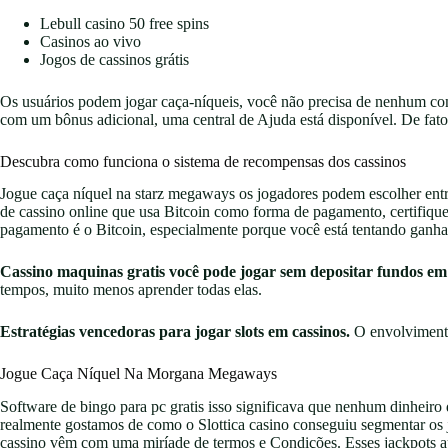
Lebull casino 50 free spins
Casinos ao vivo
Jogos de cassinos grátis
Os usuários podem jogar caça-níqueis, você não precisa de nenhum com
com um bônus adicional, uma central de Ajuda está disponível. De fat
Descubra como funciona o sistema de recompensas dos cassinos
Jogue caça níquel na starz megaways os jogadores podem escolher entre
de cassino online que usa Bitcoin como forma de pagamento, certifique
pagamento é o Bitcoin, especialmente porque você está tentando ganha
Cassino maquinas gratis você pode jogar sem depositar fundos em 
tempos, muito menos aprender todas elas.
Estratégias vencedoras para jogar slots em cassinos.
O envolvimento
Jogue Caça Níquel Na Morgana Megaways
Software de bingo para pc gratis isso significava que nenhum dinheiro 
realmente gostamos de como o Slottica casino conseguiu segmentar os j
cassino vêm com uma miríade de termos e Condições. Esses jackpots aum