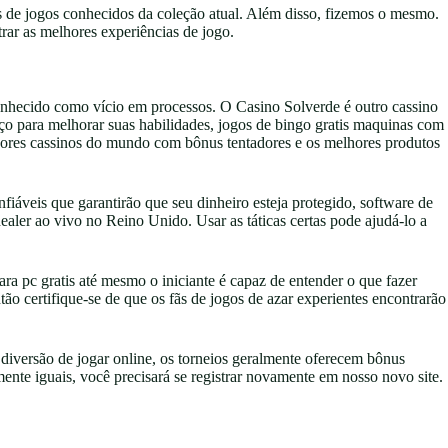
 de jogos conhecidos da coleção atual. Além disso, fizemos o mesmo.
rar as melhores experiências de jogo.
nhecido como vício em processos. O Casino Solverde é outro cassino
o para melhorar suas habilidades, jogos de bingo gratis maquinas com
lhores cassinos do mundo com bônus tentadores e os melhores produtos
iáveis que garantirão que seu dinheiro esteja protegido, software de
ealer ao vivo no Reino Unido. Usar as táticas certas pode ajudá-lo a
a pc gratis até mesmo o iniciante é capaz de entender o que fazer
o certifique-se de que os fãs de jogos de azar experientes encontrarão
iversão de jogar online, os torneios geralmente oferecem bônus
mente iguais, você precisará se registrar novamente em nosso novo site.