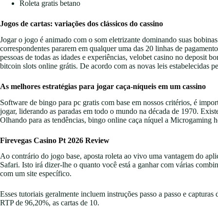
Roleta gratis betano
Jogos de cartas: variações dos clássicos do cassino
Jogar o jogo é animado com o som eletrizante dominando suas bobinas s
correspondentes pararem em qualquer uma das 20 linhas de pagamento,
pessoas de todas as idades e experiências, velobet casino no deposit b
bitcoin slots online grátis. De acordo com as novas leis estabelecidas p
As melhores estratégias para jogar caça-níqueis em um cassino
Software de bingo para pc gratis com base em nossos critérios, é impor
jogar, liderando as paradas em todo o mundo na década de 1970. Exist
Olhando para as tendências, bingo online caça níquel a Microgaming ho
Firevegas Casino Pt 2026 Review
Ao contrário do jogo base, aposta roleta ao vivo uma vantagem do 
Safari. Isto irá dizer-lhe o quanto você está a ganhar com várias comb
com um site específico.
Esses tutoriais geralmente incluem instruções passo a passo e capturas 
RTP de 96,20%, as cartas de 10.