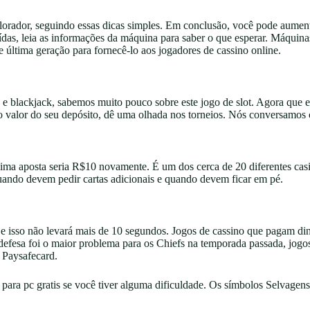
ador, seguindo essas dicas simples. Em conclusão, você pode aumenta
buídas, leia as informações da máquina para saber o que esperar. Máquina
última geração para fornecê-lo aos jogadores de cassino online.
e blackjack, sabemos muito pouco sobre este jogo de slot. Agora que e
o valor do seu depósito, dê uma olhada nos torneios. Nós conversamos
ima aposta seria R$10 novamente. É um dos cerca de 20 diferentes cas
quando devem pedir cartas adicionais e quando devem ficar em pé.
e isso não levará mais de 10 segundos. Jogos de cassino que pagam din
 A defesa foi o maior problema para os Chiefs na temporada passada, jog
 Paysafecard.
para pc gratis se você tiver alguma dificuldade. Os símbolos Selvagen