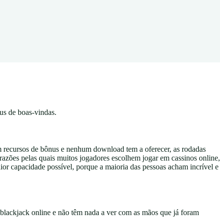
us de boas-vindas.
om recursos de bônus e nenhum download tem a oferecer, as rodadas
 razões pelas quais muitos jogadores escolhem jogar em cassinos online,
ior capacidade possível, porque a maioria das pessoas acham incrível e
lackjack online e não têm nada a ver com as mãos que já foram