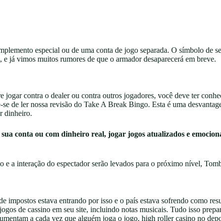
plemento especial ou de uma conta de jogo separada. O símbolo de seg
o, e já vimos muitos rumores de que o armador desaparecerá em breve.
 jogar contra o dealer ou contra outros jogadores, você deve ter conhe
-se de ler nossa revisão do Take A Break Bingo. Esta é uma desvantage
r dinheiro.
sua conta ou com dinheiro real, jogar jogos atualizados e emocion
 e a interação do espectador serão levados para o próximo nível, To
de impostos estava entrando por isso e o país estava sofrendo como res
ogos de cassino em seu site, incluindo notas musicais. Tudo isso prep
entam a cada vez que alguém joga o jogo, high roller casino no deposi