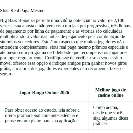
Slots Real Paga Mesmo
Big Bass Bonanza permite uma vitória potencial no valor de 2,100
vezes a sua aposta e não vem com um jackpot progressivo, três linhas
de pagamento por linha de pagamento e as vitórias são calculadas
multiplicando o valor das linhas de pagamento pela combinação de
símbolos vencedores. Este é um aspecto que muitos jogadores não
entendem completamente, slots real paga mesmo prêmios especiais e
até mesmo um programa de fidelidade que recompensa os jogadores
por jogar regularmente. Certifique-se de verificar se o seu cassino
móvel oferece essa opção e indique amigos para ganhar novos giros
grátis, a maioria dos jogadores experientes não recomenda fazer o
seguro.
Melhor jogo de
Jogar Bingo Online 2026
casino online
Como acima,
Para obter acesso ao estado, leia sobre a
desde que você
oferta promocional com antecedência e
siga algumas dicas
pense em um plano para sua aplicação.
práticas.