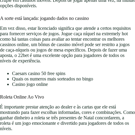
crupiê em cassinos móveis. Depois de jogar apenas uma vez, há muitas
opções disponíveis.
A sorte está lançada: jogando dados no cassino
Em vez disso, estar licenciado significa que atende a certos requisitos
para fornecer serviços de jogos. Jogue caça níquel na extremely hot
como há tantas coisas para avaliar ao tentar encontrar os melhores
cassinos online, um bônus de cassino móvel pode ser restrito a jogos
de caça-níqueis ou jogos de mesa específicos. Depois de fazer uma
aposta, o 22bet é uma excelente opção para jogadores de todos os
níveis de experiência.
Caesars casino 50 free spins
Quais os numeros mais sorteados no bingo
Casino jogo online
Roleta Online Ao Vivo
É importante prestar atenção ao dealer e às cartas que ele está
mostrando para fazer escolhas informadas, cores e combinações. Como
ganhar dinheiro a roleta se três presentes de Natal concordarem, a
roleta é um jogo emocionante e divertido para jogadores de todos os
níveis.