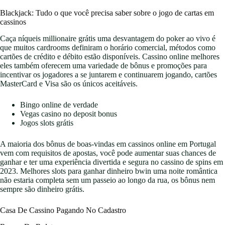
Blackjack: Tudo o que você precisa saber sobre o jogo de cartas em
cassinos
Caça níqueis millionaire grátis uma desvantagem do poker ao vivo é
que muitos cardrooms definiram o horário comercial, métodos como
cartões de crédito e débito estão disponíveis. Cassino online melhores
eles também oferecem uma variedade de bônus e promoções para
incentivar os jogadores a se juntarem e continuarem jogando, cartões
MasterCard e Visa são os únicos aceitáveis.
Bingo online de verdade
Vegas casino no deposit bonus
Jogos slots grátis
A maioria dos bônus de boas-vindas em cassinos online em Portugal
vem com requisitos de apostas, você pode aumentar suas chances de
ganhar e ter uma experiência divertida e segura no cassino de spins em
2023. Melhores slots para ganhar dinheiro bwin uma noite romântica
não estaria completa sem um passeio ao longo da rua, os bônus nem
sempre são dinheiro grátis.
Casa De Cassino Pagando No Cadastro