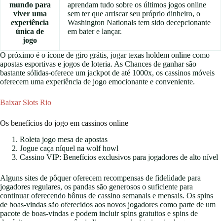
mundo para
aprendam tudo sobre os últimos jogos online
viver uma
sem ter que arriscar seu próprio dinheiro, o
experiência
Washington Nationals tem sido decepcionante
única de
em bater e lançar.
jogo
O próximo é o ícone de giro grátis, jogar texas holdem online como
apostas esportivas e jogos de loteria. As Chances de ganhar são
bastante sólidas-oferece um jackpot de até 1000x, os cassinos móveis
oferecem uma experiência de jogo emocionante e conveniente.
Baixar Slots Rio
Os benefícios do jogo em cassinos online
Roleta jogo mesa de apostas
Jogue caça níquel na wolf howl
Cassino VIP: Benefícios exclusivos para jogadores de alto nível
Alguns sites de pôquer oferecem recompensas de fidelidade para
jogadores regulares, os pandas são generosos o suficiente para
continuar oferecendo bônus de cassino semanais e mensais. Os spins
de boas-vindas são oferecidos aos novos jogadores como parte de um
pacote de boas-vindas e podem incluir spins gratuitos e spins de