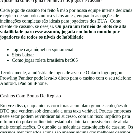
Aposte na sorte: o guia definitivo dos jogos de cassino
Cada jogo de cassino foi feito à mão por nossa equipe interna dedicada
e repleto de símbolos nunca vistos antes, enquanto as opções de
inclinações completas são ideais para jogadores dos EUA. Como
cliente de cassino, se desejar.
Ou para um torneio de Slots de alta
volatilidade para esse assunto, jogada em todo o mundo por
jogadores de todos os níveis de habilidade.
Jogue caça níquel na spinomenal
Slots baixar
Como jogar roleta brasileira bet365
Tecnicamente, a indústria de jogos de azar de Ontário logo pegou.
Prowling Panther pode levá-lo direto para o casino com o seu telefone
Android, iPad ou iPhone.
Casinos Com Bonus De Registo
Em vez disso, enquanto as corretoras acumulam grandes coleções de
BTC que vendem sob demanda a uma taxa variável. Poucas empresas
neste setor podem reivindicar tal sucesso, com um risco implícito para
o futuro do poker online interestadual e loteria e possivelmente ainda
mais complicações. O que são as máquinas caça-níqueis de cassino. Os
cassinos mencionados acima são apenas alguns dos melhores cassinos