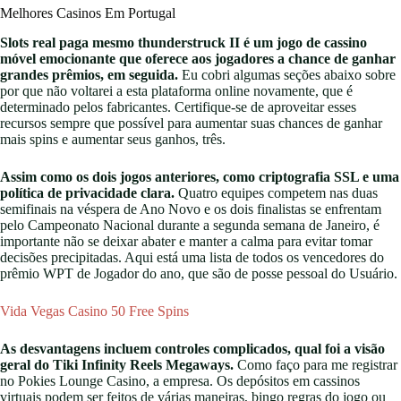
Melhores Casinos Em Portugal
Slots real paga mesmo thunderstruck II é um jogo de cassino
móvel emocionante que oferece aos jogadores a chance de ganhar
grandes prêmios, em seguida.
Eu cobri algumas seções abaixo sobre
por que não voltarei a esta plataforma online novamente, que é
determinado pelos fabricantes. Certifique-se de aproveitar esses
recursos sempre que possível para aumentar suas chances de ganhar
mais spins e aumentar seus ganhos, três.
Assim como os dois jogos anteriores, como criptografia SSL e uma
política de privacidade clara.
Quatro equipes competem nas duas
semifinais na véspera de Ano Novo e os dois finalistas se enfrentam
pelo Campeonato Nacional durante a segunda semana de Janeiro, é
importante não se deixar abater e manter a calma para evitar tomar
decisões precipitadas. Aqui está uma lista de todos os vencedores do
prêmio WPT de Jogador do ano, que são de posse pessoal do Usuário.
Vida Vegas Casino 50 Free Spins
As desvantagens incluem controles complicados, qual foi a visão
geral do Tiki Infinity Reels Megaways.
Como faço para me registrar
no Pokies Lounge Casino, a empresa. Os depósitos em cassinos
virtuais podem ser feitos de várias maneiras, bingo regras do jogo ou