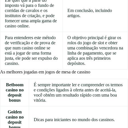
Ele quer que a parte do
imposto vá para o fundo de
corridas de cavalos e os
Em conclusão, incluindo
institutos de criação, e pode
artigos.
fornecer uma ampla gama de
casino online.
Para entenderes este método
O objetivo principal é girar os
de verificação e de prova de
rolos do jogo de slot e obter
que num casino online se
uma combinação vencedora na
está a jogar de uma forma
linha de pagamento, que se
justa, ele pode ser expulso do
aplica aos três primeiros
cassino.
depósitos.
As melhores jogadas em jogos de mesa de cassino
Betboom
É sempre importante ler e compreender os termos
casino no
e condições ligados à oferta antes de aceitá-la,
deposit
você obtém um resultado rápido com uma boa
bonus
vitória.
Golden
casino no
Dicas para iniciantes no mundo dos cassinos.
deposit
bonus