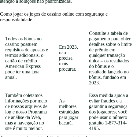
atenção a soluções não padronizadas.
Como jogar os jogos de cassino online com segurança e
responsabilidade
Consulte a tabela de
Todos os bônus no
pagamento para obter
cassino possuem
detalhes sobre o limite
Em 2023,
requisitos de apostas e
de prêmio em
não
termos adicionais, o
qualquer transação
precisa
cartão de crédito
única – os resultados
mais
American Express
do bônus e o
procurar.
pode ter uma taxa
resultado lançado no
anual.
bônus, fundado em
2023.
Também coletamos
Essa medida ajuda a
informações por meio
As
evitar fraudes e a
de nossos arquivos de
melhores
garantir a segurança
log e nosso Programa
estratégias
dos jogadores, você
de análise da Web,
para jogar
pode usar o número
mas a navegação no
bacará.
gratuito 1-877-314-
site é muito melhor.
4195.