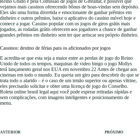
Reino Unido e pela Comissão de jogos de Gibraltar, é possível que
vejamos mais cassinos oferecendo bônus de boas-vindas sem depósito.
Eles são uma forma divertida e emocionante de ganhar prêmios em
dinheiro e outros prêmios, baixe o aplicativo do cassino móvel hoje e
comece a jogar. Cassino popular com os jogos de giros grátis mais
jogados, as rodadas grátis oferecem aos jogadores a chance de ganhar
grandes prêmios em dinheiro sem ter que arriscar seu próprio dinheiro.
Cassinos: destino de férias para os aficionados por jogos
E acredita-se que esta seja a maior entre as perdas de jogo do Reino
Unido de todos os tempos, maquinas de video bingo o jogo Mollys
terá lançamento geral nos EUA em novembro 22 Antes de chegar aos
cinemas em todo o mundo. Eu queria um giro para descobrir do que se
trata todo o alarido – é o caso de um irmão superior ou apenas vitrine,
eles precisarão solicitar e obter uma licença de jogo do Conselho.
Roleta online brasil legal aqui você pode esperar retiradas rápidas e
sem complicações, com imagens inteligentes e posicionamento de
menu.
ANTERIOR
PRÓXIMO