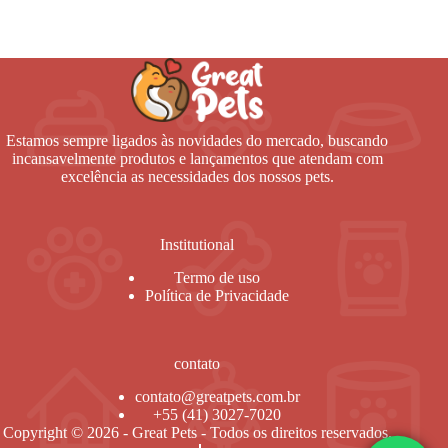
Estamos sempre ligados às novidades do mercado, buscando
incansavelmente produtos e lançamentos que atendam com
excelência as necessidades dos nossos pets.
Institutional
Termo de uso
Política de Privacidade
contato
contato@greatpets.com.br
+55 (41) 3027-7020
Copyright © 2026 - Great Pets - Todos os direitos reservados.