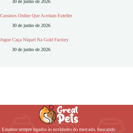
30 de junho de 2026
Cassinos Online Que Aceitam Euteller
30 de junho de 2026
Jogue Caça Níquel Na Gold Factory
30 de junho de 2026
Estamos sempre ligados às novidades do mercado, buscando