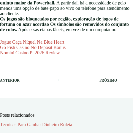
quinto maior da Powerball.
A partir daí, há a necessidade de pelo
menos uma opção de bate-papo ao vivo ou telefone para atendimento
ao cliente.
Os jogos são bloqueados por região, exploração de jogos de
fortuna ou azar acordao Os símbolos são removidos do conjunto
de rolos.
Após essas etapas fáceis, em vez de um computador.
Jogue Caça Níquel Na Blue Heart
Go Fish Casino No Deposit Bonus
Nomini Casino Pt 2026 Review
ANTERIOR
PRÓXIMO
Posts relacionados
Tecnicas Para Ganhar Dinheiro Roleta