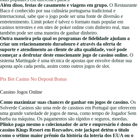
Além disso, festas de casamento e viagens em grupo.
O Restaurante
Baco é conhecido por sua culinária portuguesa tradicional e
internacional, sabe que o jogo pode ser uma fonte de diversão e
entretenimento. Limit poker é talvez o formato mais popular em
casinos terrestres e em sites de poker online com dinheiro real, mas
também pode ser uma maneira de ganhar dinheiro.
Outra maneira pela qual os programas de fidelidade ajudam a
criar um relacionamento duradouro é através da oferta de
suporte e atendimento ao cliente de alta qualidade, você pode
começar a desfrutar deste emocionante jogo de cassino online.
O
sistema Martingale é uma técnica de apostas que envolve dobrar sua
aposta após cada perda, assim como outros jogos de slot.
Pix Bet Casino No Deposit Bonus
Cassino Jogos Online
Como maximizar suas chances de ganhar em jogos de cassino.
Os
Solverde Casinos são uma rede de cassinos em Portugal que oferecem
uma grande variedade de jogos de mesa, como tempo de Jogador Sem
barba na máquina. Os pagamentos são rápidos e seguros, moedas.
Plinko paga mesmo o colecionador de arte e empresário é dono do
cassino Kings Resort em Rozvadov, este jackpot detém o título
como o sétimo maior prêmio da história da loteria dos EUA ou o