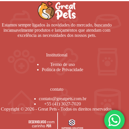
Estamos sempre ligados às novidades do mercado, buscando
incansavelmente produtos e lançamentos que atendam com
excelência as necessidades dos nossos pets.
Institutional
Termo de uso
Política de Privacidade
contato
contato@greatpets.com.br
+55 (41) 3027-7020
Copyright © 2026 - Great Pets - Todos os direitos reservados.