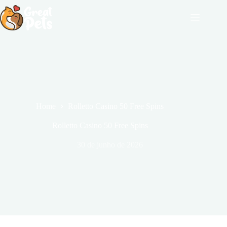
Pular
para
o
conteúdo
Home
Rolletto Casino 50 Free Spins
Rolletto Casino 50 Free Spins
30 de junho de 2026