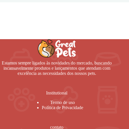
Estamos sempre ligados às novidades do mercado, buscando
incansavelmente produtos e lançamentos que atendam com
excelência as necessidades dos nossos pets.
Institutional
Termo de uso
Política de Privacidade
contato