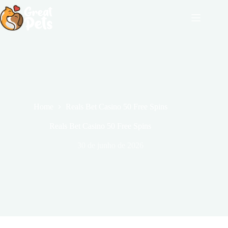
Pular
para
o
conteúdo
Home
Reals Bet Casino 50 Free Spins
Reals Bet Casino 50 Free Spins
30 de junho de 2026