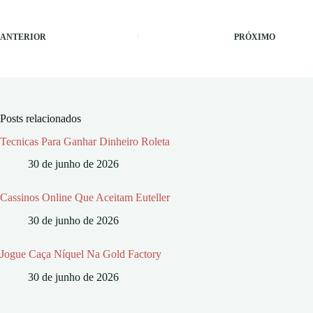
ANTERIOR
PRÓXIMO
Posts relacionados
Tecnicas Para Ganhar Dinheiro Roleta
30 de junho de 2026
Cassinos Online Que Aceitam Euteller
30 de junho de 2026
Jogue Caça Níquel Na Gold Factory
30 de junho de 2026