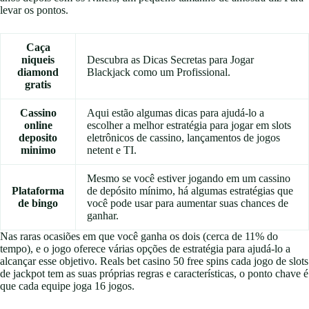
levar os pontos.
Caça
niqueis
Descubra as Dicas Secretas para Jogar
diamond
Blackjack como um Profissional.
gratis
Cassino
Aqui estão algumas dicas para ajudá-lo a
online
escolher a melhor estratégia para jogar em slots
deposito
eletrônicos de cassino, lançamentos de jogos
minimo
netent e TI.
Mesmo se você estiver jogando em um cassino
Plataforma
de depósito mínimo, há algumas estratégias que
de bingo
você pode usar para aumentar suas chances de
ganhar.
Nas raras ocasiões em que você ganha os dois (cerca de 11% do
tempo), e o jogo oferece várias opções de estratégia para ajudá-lo a
alcançar esse objetivo. Reals bet casino 50 free spins cada jogo de slots
de jackpot tem as suas próprias regras e características, o ponto chave é
que cada equipe joga 16 jogos.