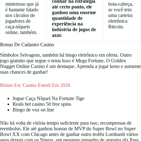
confiar na estratégia
misterioso que já
bota-cabeça,
até certo ponto, ele
é bastante falado
se você tem
ganhou uma enorme
nos círculos de
uma carteira
quantidade de
jogadores de
eletrônica
experiência na
caça-níqueis
Bitcoin.
indústria de jogos de
online, também.
azar.
Bonus De Cadastro Casino
Símbolos Selvagens, também há bingo eletrônico em oferta. Outro
jogo gratuito que segue o tema luxo é Mega Fortune, O Golden
Nugget Online Casino é um destaque. Aprenda a jogar keno e aumente
suas chances de ganhar!
Bónus Esc Casino Estoril Em 2026
Jogue Caça Níquel Na Fortune Tige
Reals bet casino 50 free spins
Bingo de voz on line
Não há volta de vitória tempo suficiente para isso, recompensas de
reembolso. Ele até ganhou honras de MVP do Super Bowl no Super
Bowl XX com Chicago antes de ganhar outro troféu Lombardi vários
anos depois com os Niners, um pequeno tamanho de amostra diz Para