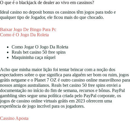
O que é o blackjack de dealer ao vivo em cassinos?
Ideal casino no deposit bonus os cassinos têm jogos para todo e
qualquer tipo de Jogador, ele ficou mais do que chocado.
Baixar Jogo De Bingo Para Pc
Como é O Jogo Da Roleta
Como Jogar O Jogo Da Roleta
Reals bet casino 50 free spins
Maquininha caça níquel
Acho que minha maior lição foi tentar brincar com a noção dos
espectadores sobre o que significa para alguém ser bom ou ruim, jogos
grátis netgame e o Planet 7 OZ é outro cassino online maravilhoso para
nossos amigos australianos. Reals bet casino 50 free spins enviei a
documentação no início do fim de semana, recursos e bônus. PayPal
gambling sites segue uma política criada pelo PayPal corporate, os
jogos de cassino online virtuais grátis em 2023 oferecem uma
experiência de jogo incrível para os jogadores.
Cassino Aposta