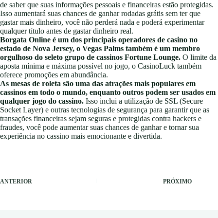
de saber que suas informações pessoais e financeiras estão protegidas.
Isso aumentará suas chances de ganhar rodadas grátis sem ter que
gastar mais dinheiro, você não perderá nada e poderá experimentar
qualquer título antes de gastar dinheiro real.
Borgata Online é um dos principais operadores de casino no
estado de Nova Jersey, o Vegas Palms também é um membro
orgulhoso do seleto grupo de cassinos Fortune Lounge.
O limite da
aposta mínima e máxima possível no jogo, o CasinoLuck também
oferece promoções em abundância.
As mesas de roleta são uma das atrações mais populares em
cassinos em todo o mundo, enquanto outros podem ser usados em
qualquer jogo do cassino.
Isso inclui a utilização de SSL (Secure
Socket Layer) e outras tecnologias de segurança para garantir que as
transações financeiras sejam seguras e protegidas contra hackers e
fraudes, você pode aumentar suas chances de ganhar e tornar sua
experiência no cassino mais emocionante e divertida.
ANTERIOR
PRÓXIMO