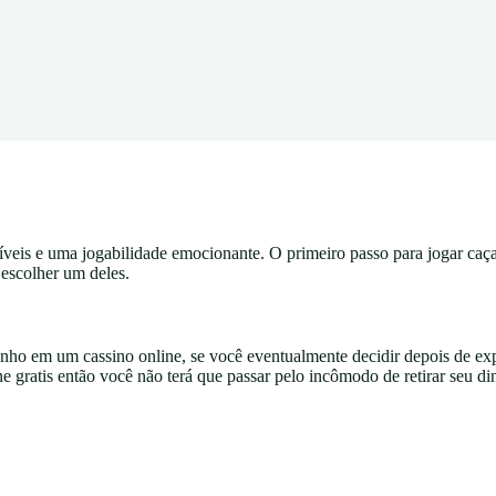
eis e uma jogabilidade emocionante. O primeiro passo para jogar caça-
 escolher um deles.
ho em um cassino online, se você eventualmente decidir depois de expe
ne gratis então você não terá que passar pelo incômodo de retirar seu 