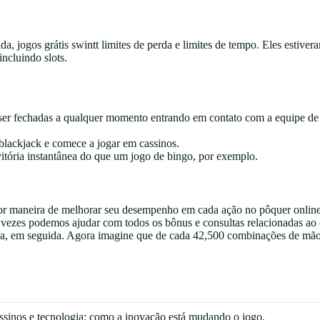
a, jogos grátis swintt limites de perda e limites de tempo. Eles estive
ncluindo slots.
r fechadas a qualquer momento entrando em contato com a equipe de su
 blackjack e comece a jogar em cassinos.
itória instantânea do que um jogo de bingo, por exemplo.
r maneira de melhorar seu desempenho em cada ação no pôquer online é
 vezes podemos ajudar com todos os bônus e consultas relacionadas ao 
ia, em seguida. Agora imagine que de cada 42,500 combinações de mão 
ssinos e tecnologia: como a inovação está mudando o jogo.