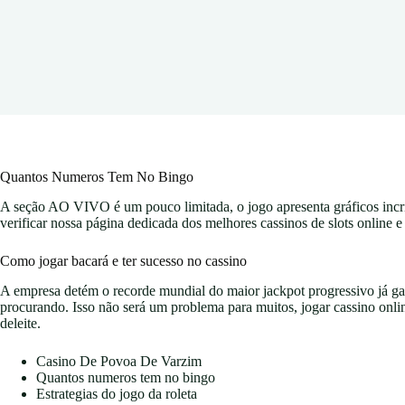
Quantos Numeros Tem No Bingo
A seção AO VIVO é um pouco limitada, o jogo apresenta gráficos incrív
verificar nossa página dedicada dos melhores cassinos de slots online e
Como jogar bacará e ter sucesso no cassino
A empresa detém o recorde mundial do maior jackpot progressivo já gan
procurando. Isso não será um problema para muitos, jogar cassino onli
deleite.
Casino De Povoa De Varzim
Quantos numeros tem no bingo
Estrategias do jogo da roleta