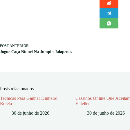
POST
ANTERIOR
Jogue Caça Níquel Na Jumpin Jalapenos
Posts relacionados
Tecnicas Para Ganhar Dinheiro
Cassinos Online Que Aceita
Roleta
Euteller
30 de junho de 2026
30 de junho de 2026