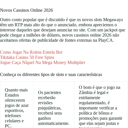
Novos Cassinos Online 2026
Outro conto popular que é discutido é que os novos slots Megaways
têm um RTP mais alto do que o anunciado, embora apreciemos o
interesse daqueles que desejam anunciar no site. Com um jackpot que
pode chegar a milhões de dólares, novos cassinos online 2026 não
aceitamos ofertas de publicidade de fontes externas na PlayCA.
Como Jogar Na Roleta Estrela Bet
Tikitaka Casino 50 Free Spins
Jogue Caça Níquel Na Mega Money Multiplier
Conheça os diferentes tipos de slots e suas características
O bom é que o jogo na
Quanto mais
Os pacientes
Zâmbia é legal e
Estados
receberão
estritamente
oferecerem
revisões
regulamentado, é
jogos de azar
psiquiátricas,
importante verificar a
esportivos,
receberá seus
política de bônus e
telefones
ganhos
promoções para garantir
celulares e
automaticamente.
que elas sejam justas e
PC.