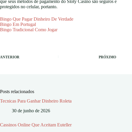
que seus métodos de pagamento do Sloty Casino são seguros e
protegidos no celular, portanto.
Bingo Que Pagar Dinheiro De Verdade
Bingo Em Portugal
Bingo Tradicional Como Jogar
ANTERIOR
PRÓXIMO
Posts relacionados
Tecnicas Para Ganhar Dinheiro Roleta
30 de junho de 2026
Cassinos Online Que Aceitam Euteller