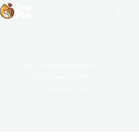
Pular
para
o
conteúdo
Home
Novos Cassinos Online 2026
Novos Cassinos Online 2026
30 de junho de 2026