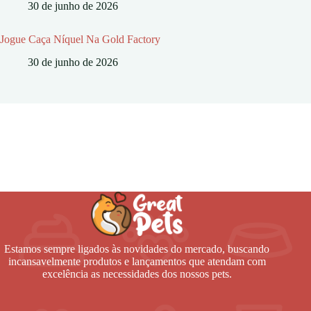
30 de junho de 2026
Jogue Caça Níquel Na Gold Factory
30 de junho de 2026
Estamos sempre ligados às novidades do mercado, buscando
incansavelmente produtos e lançamentos que atendam com
excelência as necessidades dos nossos pets.