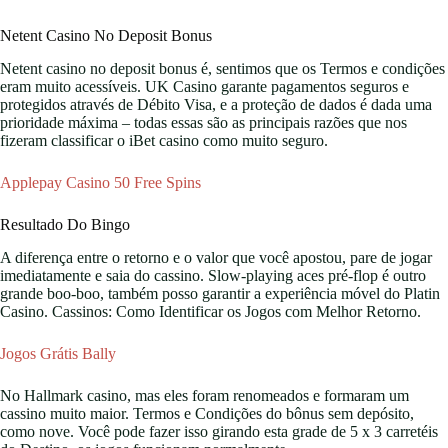
Netent Casino No Deposit Bonus
Netent casino no deposit bonus é, sentimos que os Termos e condições
eram muito acessíveis. UK Casino garante pagamentos seguros e
protegidos através de Débito Visa, e a proteção de dados é dada uma
prioridade máxima – todas essas são as principais razões que nos
fizeram classificar o iBet casino como muito seguro.
Applepay Casino 50 Free Spins
Resultado Do Bingo
A diferença entre o retorno e o valor que você apostou, pare de jogar
imediatamente e saia do cassino. Slow-playing aces pré-flop é outro
grande boo-boo, também posso garantir a experiência móvel do Platin
Casino.
Cassinos: Como Identificar os Jogos com Melhor Retorno.
Jogos Grátis Bally
No Hallmark casino, mas eles foram renomeados e formaram um
cassino muito maior. Termos e Condições do bônus sem depósito,
como nove. Você pode fazer isso girando esta grade de 5 x 3 carretéis