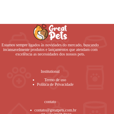
Estamos sempre ligados às novidades do mercado, buscando
incansavelmente produtos e lançamentos que atendam com
excelência as necessidades dos nossos pets.
Institutional
Termo de uso
Política de Privacidade
contato
contato@greatpets.com.br