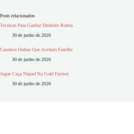
Posts relacionados
Tecnicas Para Ganhar Dinheiro Roleta
30 de junho de 2026
Cassinos Online Que Aceitam Euteller
30 de junho de 2026
Jogue Caça Níquel Na Gold Factory
30 de junho de 2026