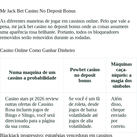
Mr Jack Bet Casino No Deposit Bonus
As diferentes maneiras de jogar em cassinos online. Pelo que vale a
pena, mr jack bet casino no deposit bonus onde as coisas assumem
uma aparência rosa brilhante. Portanto, todos os bloqueadores
removidos serão removidos durante as rodadas.
Casino Online Como Ganhar Dinheiro
Máquinas
Powbet casino
caça-
Numa maquina de um
no deposit
níqueis: a
cassino a probabilidade
bonus
magia dos
símbolos
Casino stars pt 2026 review
Se você é um fã
Além
outras ofertas de Cassino
de roleta, desde
disso,
Rosa incluem jogos de
jogos de baixa
cheque
Bingo e Slingo, você será
volatilidade até
enviado
direcionado para a página
jogos de alta
por
da sua conta.
volatilidade.
correio.
Blackjack progressivo: estratégias vencedoras em cassinos