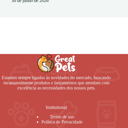
30 de junho de 2026
Estamos sempre ligados às novidades do mercado, buscando
incansavelmente produtos e lançamentos que atendam com
excelência as necessidades dos nossos pets.
Institutional
Termo de uso
Política de Privacidade