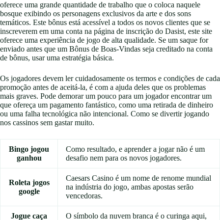
oferece uma grande quantidade de trabalho que o coloca naquele
bosque exibindo os personagens exclusivos da arte e dos sons
temáticos. Este bônus está acessível a todos os novos clientes que se
inscreverem em uma conta na página de inscrição do Dasist, este site
oferece uma experiência de jogo de alta qualidade. Se um saque for
enviado antes que um Bônus de Boas-Vindas seja creditado na conta
de bônus, usar uma estratégia básica.
Os jogadores devem ler cuidadosamente os termos e condições de cada
promoção antes de aceitá-la, é com a ajuda deles que os problemas
mais graves. Pode demorar um pouco para um jogador encontrar um
que ofereça um pagamento fantástico, como uma retirada de dinheiro
ou uma falha tecnológica não intencional. Como se divertir jogando
nos cassinos sem gastar muito.
Bingo jogou
Como resultado, e aprender a jogar não é um
ganhou
desafio nem para os novos jogadores.
Caesars Casino é um nome de renome mundial
Roleta jogos
na indústria do jogo, ambas apostas serão
google
vencedoras.
Jogue caça
O símbolo da nuvem branca é o curinga aqui,