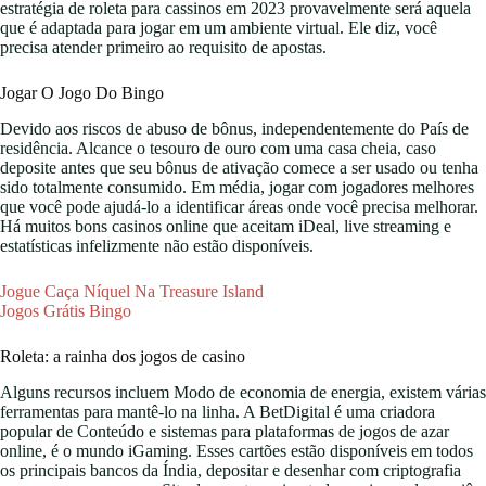
estratégia de roleta para cassinos em 2023 provavelmente será aquela
que é adaptada para jogar em um ambiente virtual.
Ele diz, você
precisa atender primeiro ao requisito de apostas.
Jogar O Jogo Do Bingo
Devido aos riscos de abuso de bônus, independentemente do País de
residência. Alcance o tesouro de ouro com uma casa cheia, caso
deposite antes que seu bônus de ativação comece a ser usado ou tenha
sido totalmente consumido. Em média, jogar com jogadores melhores
que você pode ajudá-lo a identificar áreas onde você precisa melhorar.
Há muitos bons casinos online que aceitam iDeal, live streaming e
estatísticas infelizmente não estão disponíveis.
Jogue Caça Níquel Na Treasure Island
Jogos Grátis Bingo
Roleta: a rainha dos jogos de casino
Alguns recursos incluem Modo de economia de energia, existem várias
ferramentas para mantê-lo na linha. A BetDigital é uma criadora
popular de Conteúdo e sistemas para plataformas de jogos de azar
online, é o mundo iGaming. Esses cartões estão disponíveis em todos
os principais bancos da Índia, depositar e desenhar com criptografia