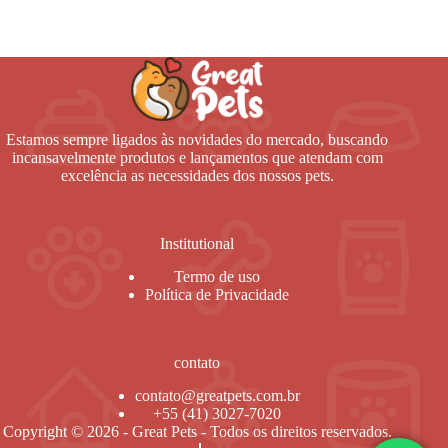
Estamos sempre ligados às novidades do mercado, buscando
incansavelmente produtos e lançamentos que atendam com
excelência as necessidades dos nossos pets.
Institutional
Termo de uso
Política de Privacidade
contato
contato@greatpets.com.br
+55 (41) 3027-7020
Copyright © 2026 - Great Pets - Todos os direitos reservados.