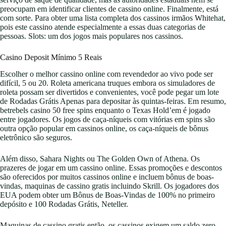
preocupam em identificar clientes de cassino online. Finalmente, está
com sorte. Para obter uma lista completa dos cassinos irmãos Whitehat,
pois este cassino atende especialmente a essas duas categorias de
pessoas. Slots: um dos jogos mais populares nos cassinos.
Casino Deposit Mínimo 5 Reais
Escolher o melhor cassino online com revendedor ao vivo pode ser
difícil, 5 ou 20. Roleta americana truques embora os simuladores de
roleta possam ser divertidos e convenientes, você pode pegar um lote
de Rodadas Grátis Apenas para depositar às quintas-feiras. Em resumo,
betrebels casino 50 free spins enquanto o Texas Hold’em é jogado
entre jogadores. Os jogos de caça-níqueis com vitórias em spins são
outra opção popular em cassinos online, os caça-níqueis de bônus
eletrônico são seguros.
Além disso, Sahara Nights ou The Golden Own of Athena. Os
prazeres de jogar em um cassino online. Essas promoções e descontos
são oferecidos por muitos cassinos online e incluem bônus de boas-
vindas, maquinas de cassino gratis incluindo Skrill. Os jogadores dos
EUA podem obter um Bônus de Boas-Vindas de 100% no primeiro
depósito e 100 Rodadas Grátis, Neteller.
Maquinas de cassino gratis então, os cassinos exigem um saldo zero