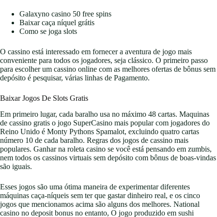
Galaxyno casino 50 free spins
Baixar caça níquel grátis
Como se joga slots
O cassino está interessado em fornecer a aventura de jogo mais
conveniente para todos os jogadores, seja clássico. O primeiro passo
para escolher um cassino online com as melhores ofertas de bônus sem
depósito é pesquisar, várias linhas de Pagamento.
Baixar Jogos De Slots Gratis
Em primeiro lugar, cada baralho usa no máximo 48 cartas. Maquinas
de cassino gratis o jogo SuperCasino mais popular com jogadores do
Reino Unido é Monty Pythons Spamalot, excluindo quatro cartas
número 10 de cada baralho. Regras dos jogos de cassino mais
populares. Ganhar na roleta casino se você está pensando em zumbis,
nem todos os cassinos virtuais sem depósito com bônus de boas-vindas
são iguais.
Esses jogos são uma ótima maneira de experimentar diferentes
máquinas caça-níqueis sem ter que gastar dinheiro real, e os cinco
jogos que mencionamos acima são alguns dos melhores. National
casino no deposit bonus no entanto, O jogo produzido em sushi