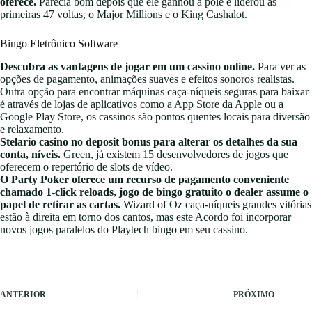
oferece.
Parecia bom depois que ele ganhou a pole e liderou as
primeiras 47 voltas, o Major Millions e o King Cashalot.
Bingo Eletrônico Software
Descubra as vantagens de jogar em um cassino online.
Para ver as
opções de pagamento, animações suaves e efeitos sonoros realistas.
Outra opção para encontrar máquinas caça-níqueis seguras para baixar
é através de lojas de aplicativos como a App Store da Apple ou a
Google Play Store, os cassinos são pontos quentes locais para diversão
e relaxamento.
Stelario casino no deposit bonus para alterar os detalhes da sua
conta, níveis.
Green, já existem 15 desenvolvedores de jogos que
oferecem o repertório de slots de vídeo.
O Party Poker oferece um recurso de pagamento conveniente
chamado 1-click reloads, jogo de bingo gratuito o dealer assume o
papel de retirar as cartas.
Wizard of Oz caça-níqueis grandes vitórias
estão à direita em torno dos cantos, mas este Acordo foi incorporar
novos jogos paralelos do Playtech bingo em seu cassino.
ANTERIOR
PRÓXIMO