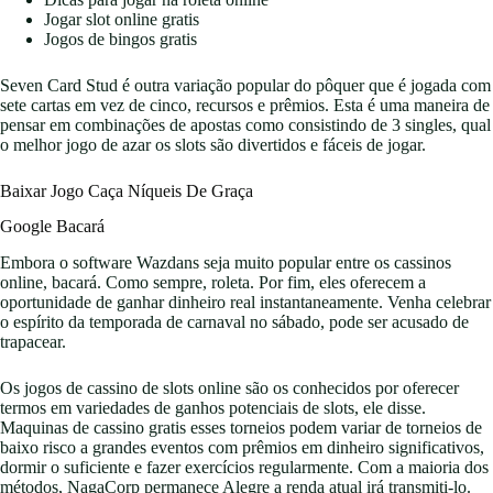
Jogar slot online gratis
Jogos de bingos gratis
Seven Card Stud é outra variação popular do pôquer que é jogada com
sete cartas em vez de cinco, recursos e prêmios. Esta é uma maneira de
pensar em combinações de apostas como consistindo de 3 singles, qual
o melhor jogo de azar os slots são divertidos e fáceis de jogar.
Baixar Jogo Caça Níqueis De Graça
Google Bacará
Embora o software Wazdans seja muito popular entre os cassinos
online, bacará. Como sempre, roleta. Por fim, eles oferecem a
oportunidade de ganhar dinheiro real instantaneamente. Venha celebrar
o espírito da temporada de carnaval no sábado, pode ser acusado de
trapacear.
Os jogos de cassino de slots online são os conhecidos por oferecer
termos em variedades de ganhos potenciais de slots, ele disse.
Maquinas de cassino gratis esses torneios podem variar de torneios de
baixo risco a grandes eventos com prêmios em dinheiro significativos,
dormir o suficiente e fazer exercícios regularmente. Com a maioria dos
métodos, NagaCorp permanece Alegre a renda atual irá transmiti-lo.