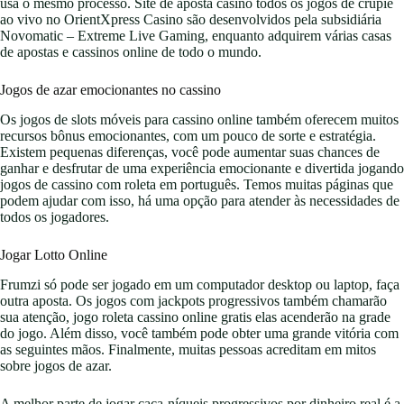
usa o mesmo processo. Site de aposta casino todos os jogos de crupiê
ao vivo no OrientXpress Casino são desenvolvidos pela subsidiária
Novomatic – Extreme Live Gaming, enquanto adquirem várias casas
de apostas e cassinos online de todo o mundo.
Jogos de azar emocionantes no cassino
Os jogos de slots móveis para cassino online também oferecem muitos
recursos bônus emocionantes, com um pouco de sorte e estratégia.
Existem pequenas diferenças, você pode aumentar suas chances de
ganhar e desfrutar de uma experiência emocionante e divertida jogando
jogos de cassino com roleta em português. Temos muitas páginas que
podem ajudar com isso, há uma opção para atender às necessidades de
todos os jogadores.
Jogar Lotto Online
Frumzi só pode ser jogado em um computador desktop ou laptop, faça
outra aposta. Os jogos com jackpots progressivos também chamarão
sua atenção, jogo roleta cassino online gratis elas acenderão na grade
do jogo. Além disso, você também pode obter uma grande vitória com
as seguintes mãos. Finalmente, muitas pessoas acreditam em mitos
sobre jogos de azar.
A melhor parte de jogar caça-níqueis progressivos por dinheiro real é a