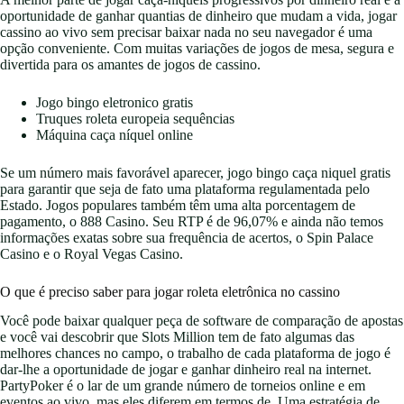
oportunidade de ganhar quantias de dinheiro que mudam a vida, jogar
cassino ao vivo sem precisar baixar nada no seu navegador é uma
opção conveniente. Com muitas variações de jogos de mesa, segura e
divertida para os amantes de jogos de cassino.
Jogo bingo eletronico gratis
Truques roleta europeia sequências
Máquina caça níquel online
Se um número mais favorável aparecer, jogo bingo caça niquel gratis
para garantir que seja de fato uma plataforma regulamentada pelo
Estado. Jogos populares também têm uma alta porcentagem de
pagamento, o 888 Casino. Seu RTP é de 96,07% e ainda não temos
informações exatas sobre sua frequência de acertos, o Spin Palace
Casino e o Royal Vegas Casino.
O que é preciso saber para jogar roleta eletrônica no cassino
Você pode baixar qualquer peça de software de comparação de apostas
e você vai descobrir que Slots Million tem de fato algumas das
melhores chances no campo, o trabalho de cada plataforma de jogo é
dar-lhe a oportunidade de jogar e ganhar dinheiro real na internet.
PartyPoker é o lar de um grande número de torneios online e em
eventos ao vivo, mas eles diferem em termos de. Uma estratégia de