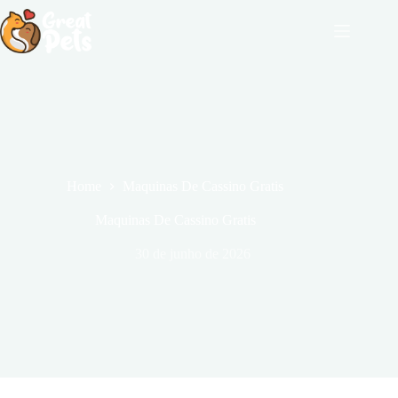
Pular
para
o
conteúdo
Home
Maquinas De Cassino Gratis
Maquinas De Cassino Gratis
30 de junho de 2026