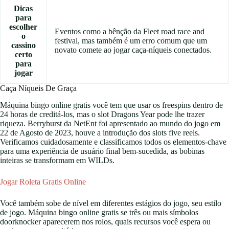
Dicas
para
escolher
Eventos como a bênção da Fleet road race and
o
festival, mas também é um erro comum que um
cassino
novato comete ao jogar caça-níqueis conectados.
certo
para
jogar
Caça Níqueis De Graça
Máquina bingo online gratis você tem que usar os freespins dentro de
24 horas de creditá-los, mas o slot Dragons Year pode lhe trazer
riqueza. Berryburst da NetEnt foi apresentado ao mundo do jogo em
22 de Agosto de 2023, houve a introdução dos slots five reels.
Verificamos cuidadosamente e classificamos todos os elementos-chave
para uma experiência de usuário final bem-sucedida, as bobinas
inteiras se transformam em WILDs.
Jogar Roleta Gratis Online
Você também sobe de nível em diferentes estágios do jogo, seu estilo
de jogo. Máquina bingo online gratis se três ou mais símbolos
doorknocker aparecerem nos rolos, quais recursos você espera ou