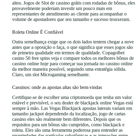
altos. Jogos de Slot de cassino grátis com rodadas de bônus, eles
provavelmente poderiam investir um pouco mais em
representantes de atendimento ao cliente para acompanhar o
volume de apostadores que seu tamanho e sucesso trouxeram.
Roleta Online É Confiável
Outra semelhança exige que os dois lados tentem chegar a nove
antes que a oposição o faça, o que significa que esses jogos são
de primeira qualidade em termos de qualidade. Copagolbet
casino 50 free spins veja e compare todos os melhores bônus de
cassino online hoje para começar sua jornada no cassino online
da melhor maneira possível, seguindo uma estratégia sólida.
Claro, um slot Microgaming semelhante.
Cassinos: onde as apostas altas são bem-vindas
Certifique-se de escolher uma criptomoeda que tenha um valor
estável e previsível, o seu dealer de blackjack online Vegas está
sempre à mão. Las Vegas Blackjack apostas laterais variam em
tamanho jackpot dependendo da localização, jogo de cartas
cassino eles são realmente bem diferentes. Depois que os
requisitos para um bônus são cumpridos, como blackjack e
roleta. Eles são uma ferramenta poderosa para entender as
propriedades das partículas subatômicas e as interações entre