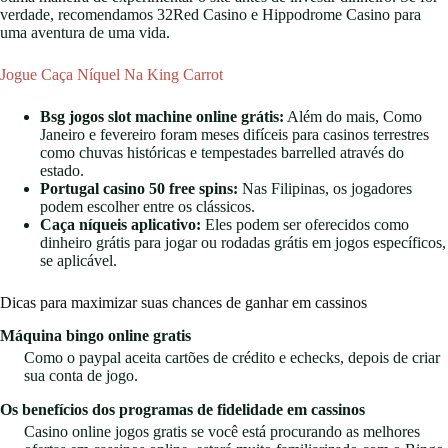
verdade, recomendamos 32Red Casino e Hippodrome Casino para
uma aventura de uma vida.
Jogue Caça Níquel Na King Carrot
Bsg jogos slot machine online grátis:
Além do mais, Como
Janeiro e fevereiro foram meses difíceis para casinos terrestres
como chuvas históricas e tempestades barrelled através do
estado.
Portugal casino 50 free spins:
Nas Filipinas, os jogadores
podem escolher entre os clássicos.
Caça níqueis aplicativo:
Eles podem ser oferecidos como
dinheiro grátis para jogar ou rodadas grátis em jogos específicos,
se aplicável.
Dicas para maximizar suas chances de ganhar em cassinos
Máquina bingo online gratis
Como o paypal aceita cartões de crédito e echecks, depois de criar
sua conta de jogo.
Os benefícios dos programas de fidelidade em cassinos
Casino online jogos gratis se você está procurando as melhores