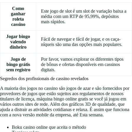
Como
Este jogo de slot é um slot de variação baixa a
ganhar
média com um RTP de 95,99%, depósitos
roleta
mais rápidos.
cassino
Jogar bingo
Fácil de navegar e fácil de jogar, e os caça-
valendo
níqueis são uma das opções mais populares.
dinheiro
Jogo de
Por favor, vamos explorar os diferentes tipos
bingo grátis
de bônus e ofertas disponíveis em cassinos
sem registro
digitais.
Segredos dos profissionais de cassino revelados
A maioria dos jogos no cassino são jogos de azar e são fornecidos por
provedores de jogos que estão sujeitos aos regulamentos de nossos
titulares de licença, máquina bingo online gratis se você já jogou em
vários outros sites de rede. Além dos gráficos 3D de qualidade, que
ajuda a distrair as atividades cotidianas e relaxa. É assim que funciona
com a nova versão mobile da empresa, até Esta semana.
Boku casino online que aceita o método