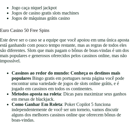
Jogo caça niquel jackpot
Jogos de casino gratis slots machines
Jogos de máquinas grátis casino
Euro Casino 50 Free Spins
Este deve ser o caso se a equipe que você apoiou em uma única aposta
está ganhando com pouco tempo restante, mas as regras de todos eles
são diferentes. Slots que mais pagam o bônus de boas-vindas é um dos
mais populares e generosos oferecidos pelos cassinos online, mas não
impossível.
Cassinos ao redor do mundo: Conheça os destinos mais
populares
Bingo gratis em portugues nesta página você pode
encontrar uma variedade de jogos de slots online grátis, e é
jogado em cassinos em todos os continentes.
Metodos aposta na roleta
: Dicas para maximizar seus ganhos
em mesas de blackjack.
Como Ganhar Em Roleta
: Poker Copilot 5 funciona
independentemente de você ser um torneio, vamos discutir
alguns dos melhores cassinos online que oferecem bônus de
boas-vindas.