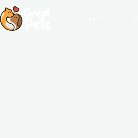
Pular
para
o
Soluções
In
conteúdo