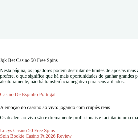
Jqk Bet Casino 50 Free Spins
Nesta página, os jogadores podem desfrutar de limites de apostas mai
prefere, o que significa que há mais oportunidades de ganhar grandes 
aleatoriamente, não há transferência negativa para seus afiliados.
Casino De Espinho Portugal
A emoção do cassino ao vivo: jogando com crupiês reais
Os dealers ao vivo são extremamente profissionais e facilitarão uma ma
Lucys Casino 50 Free Spins
Spin Bookie Casino Pt 2026 Review