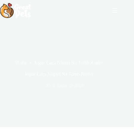
Pular
para
o
conteúdo
Home
Jogue Caça Níquel Na Tomb Raider
Jogue Caça Níquel Na Tomb Raider
30 de junho de 2026