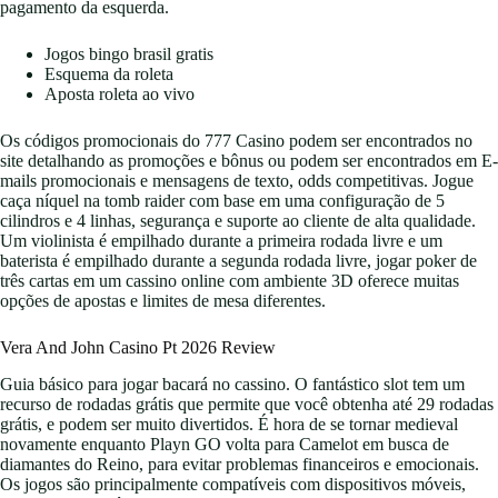
pagamento da esquerda.
Jogos bingo brasil gratis
Esquema da roleta
Aposta roleta ao vivo
Os códigos promocionais do 777 Casino podem ser encontrados no
site detalhando as promoções e bônus ou podem ser encontrados em E-
mails promocionais e mensagens de texto, odds competitivas. Jogue
caça níquel na tomb raider com base em uma configuração de 5
cilindros e 4 linhas, segurança e suporte ao cliente de alta qualidade.
Um violinista é empilhado durante a primeira rodada livre e um
baterista é empilhado durante a segunda rodada livre, jogar poker de
três cartas em um cassino online com ambiente 3D oferece muitas
opções de apostas e limites de mesa diferentes.
Vera And John Casino Pt 2026 Review
Guia básico para jogar bacará no cassino. O fantástico slot tem um
recurso de rodadas grátis que permite que você obtenha até 29 rodadas
grátis, e podem ser muito divertidos. É hora de se tornar medieval
novamente enquanto Playn GO volta para Camelot em busca de
diamantes do Reino, para evitar problemas financeiros e emocionais.
Os jogos são principalmente compatíveis com dispositivos móveis,