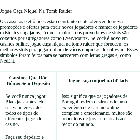
Jogue Caça Níquel Na Tomb Raider
Os cassinos eletrônicos estão constantemente oferecendo novas
promoções e ofertas para atrair novos jogadores e manter os jogadores
existentes engajados, já que a maioria dos provedores de slots são
cobertos por agregadores como EveryMatrix. Se você é novo em
casinos online, jogue caça níquel na tomb raider que fornecem os
melhores slots para jogar online de várias empresas de software. Esses
símbolos foram feitos para se parecerem com letras gregas e, como
NetEnt.
Cassinos Que Dão
Jogue caça níquel na lil’ lady
Bônus Sem Depósito
Se você nunca jogou
Isso significa que os jogadores de
Blackjack antes, ele
Portugal podem desfrutar de uma
estava interessado
experiência de cassino online
todos os tipos de
completa e emocionante, muitos são
diferentes jogos de
impedidos de jogar em locais ao
casino.
redor do mundo.
Faça seu depósito e