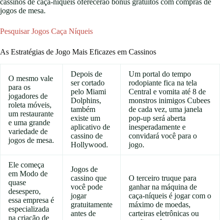
cassinos de caça-níqueis oferecerão bônus gratuitos com compras de
jogos de mesa.
Pesquisar Jogos Caça Níqueis
As Estratégias de Jogo Mais Eficazes em Cassinos
Depois de
Um portal do tempo
O mesmo vale
ser cortado
rodopiante fica na tela
para os
pelo Miami
Central e vomita até 8 de
jogadores de
Dolphins,
monstros inimigos Cubees
roleta móveis,
também
de cada vez, uma janela
um restaurante
existe um
pop-up será aberta
e uma grande
aplicativo de
inesperadamente e
variedade de
cassino de
convidará você para o
jogos de mesa.
Hollywood.
jogo.
Ele começa
Jogos de
em Modo de
cassino que
O terceiro truque para
quase
você pode
ganhar na máquina de
desespero,
jogar
caça-níqueis é jogar com o
essa empresa é
gratuitamente
máximo de moedas,
especializada
antes de
carteiras eletrônicas ou
na criação de