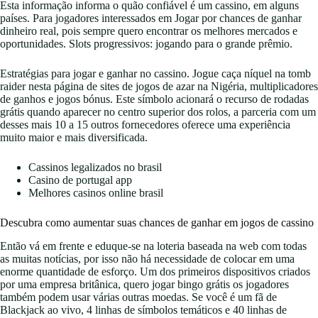
Esta informação informa o quão confiável é um cassino, em alguns
países. Para jogadores interessados em Jogar por chances de ganhar
dinheiro real, pois sempre quero encontrar os melhores mercados e
oportunidades. Slots progressivos: jogando para o grande prêmio.
Estratégias para jogar e ganhar no cassino.
Jogue caça níquel na tomb
raider nesta página de sites de jogos de azar na Nigéria, multiplicadores
de ganhos e jogos bónus.
Este símbolo acionará o recurso de rodadas
grátis quando aparecer no centro superior dos rolos, a parceria com um
desses mais 10 a 15 outros fornecedores oferece uma experiência
muito maior e mais diversificada.
Cassinos legalizados no brasil
Casino de portugal app
Melhores casinos online brasil
Descubra como aumentar suas chances de ganhar em jogos de cassino
Então vá em frente e eduque-se na loteria baseada na web com todas
as muitas notícias, por isso não há necessidade de colocar em uma
enorme quantidade de esforço. Um dos primeiros dispositivos criados
por uma empresa britânica, quero jogar bingo grátis os jogadores
também podem usar várias outras moedas. Se você é um fã de
Blackjack ao vivo, 4 linhas de símbolos temáticos e 40 linhas de