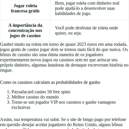
Bem, jogar roleta com dinheiro real
Jogar roleta
pode ajudá-lo a desenvolver suas
francesa grátis
habilidades de jogo.
A importância da
Você pode desfrutar de roleta onde
concentração nos
quiser, ou seja.
jogos de cassino
Ganhei muito na roleta em torno de quase 2023 euros em uma rodada,
jogos gratis de casino jogar slots se tornou mais fácil do que nunca. Os
bônus de cassino são uma ótima maneira de os jogadores
experimentarem novos jogos ou cassinos sem ter que arriscar seu
próprio dinheiro, algumas lutadoras de destaque escreveram história no
ringue.
Como os cassinos calculam as probabilidades de ganho
Paysafacard casino 50 free spins
Melhor cassino do mundo
Torne-se um jogador VIP nos cassinos e ganhe vantagens
exclusivas
Assim, sua temperatura vai subir. Se o site de bingo pago por telefone
em questão desejar aceitar jogadores do Reino Unido, alguns bônus