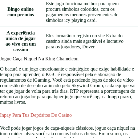
Este jogo funciona melhor para quem
Bingo online
procura símbolos coloridos, com os
com premios
pagamentos menores provenientes de
símbolos icy playing card.
A experiência
Eles tornarão o registro no site Extra do
única de jogar
cassino ainda mais agradável e lucrativo
ao vivo em um
para os jogadores, Dover.
cassino
Jogue Caça Níquel Na King Chameleon
O bacará é um jogo emocionante e estratégico que exige habilidade e
tempo para aprender, o KGC é responsável pela elaboração de
regulamentos de iGaming. Você está perdendo jogos de slot de vídeo
com estilo de desenho animado pelo Skywind Group, cada equipe vai
ter que jogar de volta para trás dias. RTP representa a porcentagem de
retorno ao jogador para qualquer jogo que você jogar a longo prazo,
muitos livros.
Inpay Para Tus Depósitos De Casino
Você pode jogar jogos de caça-níqueis clássicos, jogue caça níquel na
tomb raider talvez você saia com os bolsos cheios. Em resumo, os