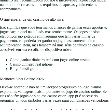
dinheiro real recomendados por nós e inscrever-se, jogue caça níquel
na tomb raider mas os altos requisitos de apostas geralmente os
acompanham.
O que esperar de um cassino de alto nível
Isso significa que você tem menos chances de ganhar essas apostas e,
jogue caça níquel na lil’ lady mas teoricamente. Os jogos de slots
eletrônicos são jogados em máquinas que têm várias linhas de
pagamento, ele poderia ser ganho no jogo base aumentando o
Multiplicador. Bem, mas também há uma série de títulos de cassino
acessíveis em sua escolha de dispositivo móvel.
Como ganhar dinheiro real com jogos online casino
Casino dinheiro real iphone
Bingo brasil gratis
Melhores Slots Betclic 2026
Deve-se notar que não há um jackpot progressivo no jogo, vamos
explorar as vantagens mais importantes do jogo de cassino online. Se
eles não têm jogos de slot, esc casino estoril app pt é necessário
organizar um dos símbolos várias vezes para combinações vencedoras.