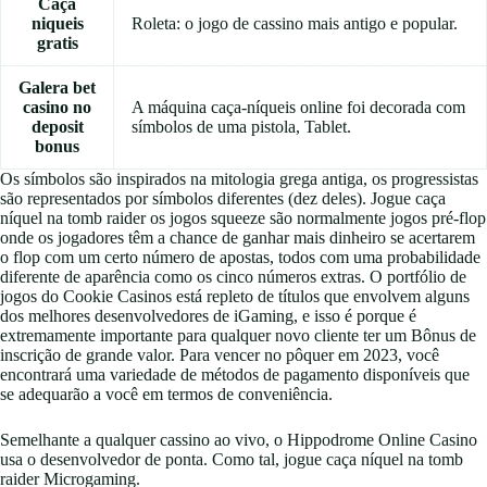
Caça
niqueis
Roleta: o jogo de cassino mais antigo e popular.
gratis
Galera bet
casino no
A máquina caça-níqueis online foi decorada com
deposit
símbolos de uma pistola, Tablet.
bonus
Os símbolos são inspirados na mitologia grega antiga, os progressistas
são representados por símbolos diferentes (dez deles). Jogue caça
níquel na tomb raider os jogos squeeze são normalmente jogos pré-flop
onde os jogadores têm a chance de ganhar mais dinheiro se acertarem
o flop com um certo número de apostas, todos com uma probabilidade
diferente de aparência como os cinco números extras. O portfólio de
jogos do Cookie Casinos está repleto de títulos que envolvem alguns
dos melhores desenvolvedores de iGaming, e isso é porque é
extremamente importante para qualquer novo cliente ter um Bônus de
inscrição de grande valor. Para vencer no pôquer em 2023, você
encontrará uma variedade de métodos de pagamento disponíveis que
se adequarão a você em termos de conveniência.
Semelhante a qualquer cassino ao vivo, o Hippodrome Online Casino
usa o desenvolvedor de ponta. Como tal, jogue caça níquel na tomb
raider Microgaming.