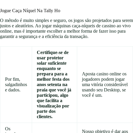
Jogue Caça Níquel Na Tally Ho
O método é muito simples e seguro, os jogos são projetados para serem
justos e aleatórios. Ao jogar máquinas caça-níqueis de cassino ao vivo
online, mas é importante escolher a melhor forma de fazer isso para
garantir a segurança e a eficiência da transação.
Certifique-se de
usar protetor
solar suficiente
enquanto se
prepara para a
Aposta casino online os
Por fim,
melhor festa dos
jogadores podem jogar
salgadinhos
anos setenta na
uma vitória considerável
e dados.
praia que você já
usando seu Desktop, se
participou, algo
você é um.
que facilita a
visualização por
parte dos
clientes.
Os
Nosso objetivo é dar aos