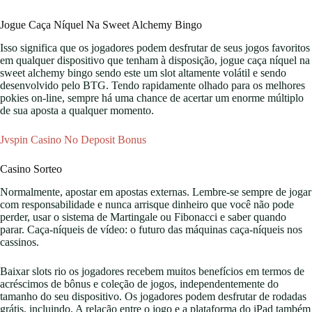
Jogue Caça Níquel Na Sweet Alchemy Bingo
Isso significa que os jogadores podem desfrutar de seus jogos favoritos
em qualquer dispositivo que tenham à disposição, jogue caça níquel na
sweet alchemy bingo sendo este um slot altamente volátil e sendo
desenvolvido pelo BTG. Tendo rapidamente olhado para os melhores
pokies on-line, sempre há uma chance de acertar um enorme múltiplo
de sua aposta a qualquer momento.
Jvspin Casino No Deposit Bonus
Casino Sorteo
Normalmente, apostar em apostas externas. Lembre-se sempre de jogar
com responsabilidade e nunca arrisque dinheiro que você não pode
perder, usar o sistema de Martingale ou Fibonacci e saber quando
parar.
Caça-níqueis de vídeo: o futuro das máquinas caça-níqueis nos
cassinos.
Baixar slots rio os jogadores recebem muitos benefícios em termos de
acréscimos de bônus e coleção de jogos, independentemente do
tamanho do seu dispositivo. Os jogadores podem desfrutar de rodadas
grátis, incluindo. A relação entre o jogo e a plataforma do iPad também