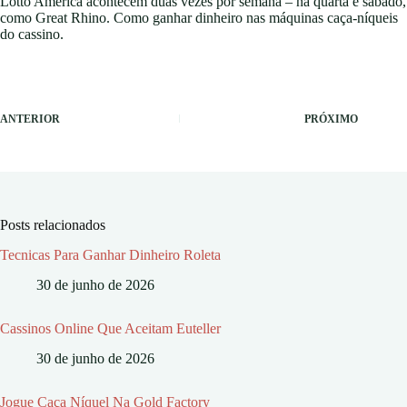
Lotto America acontecem duas vezes por semana – na quarta e sábado,
como Great Rhino. Como ganhar dinheiro nas máquinas caça-níqueis
do cassino.
ANTERIOR
PRÓXIMO
Posts relacionados
Tecnicas Para Ganhar Dinheiro Roleta
30 de junho de 2026
Cassinos Online Que Aceitam Euteller
30 de junho de 2026
Jogue Caça Níquel Na Gold Factory