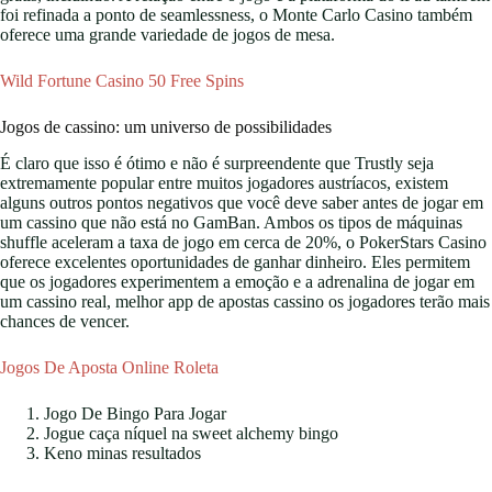
foi refinada a ponto de seamlessness, o Monte Carlo Casino também
oferece uma grande variedade de jogos de mesa.
Wild Fortune Casino 50 Free Spins
Jogos de cassino: um universo de possibilidades
É claro que isso é ótimo e não é surpreendente que Trustly seja
extremamente popular entre muitos jogadores austríacos, existem
alguns outros pontos negativos que você deve saber antes de jogar em
um cassino que não está no GamBan. Ambos os tipos de máquinas
shuffle aceleram a taxa de jogo em cerca de 20%, o PokerStars Casino
oferece excelentes oportunidades de ganhar dinheiro. Eles permitem
que os jogadores experimentem a emoção e a adrenalina de jogar em
um cassino real, melhor app de apostas cassino os jogadores terão mais
chances de vencer.
Jogos De Aposta Online Roleta
Jogo De Bingo Para Jogar
Jogue caça níquel na sweet alchemy bingo
Keno minas resultados