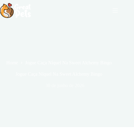
Pular
para
o
conteúdo
Home
Jogue Caça Níquel Na Sweet Alchemy Bingo
Jogue Caça Níquel Na Sweet Alchemy Bingo
30 de junho de 2026