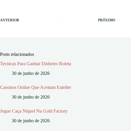
ANTERIOR
PRÓXIMO
Posts relacionados
Tecnicas Para Ganhar Dinheiro Roleta
30 de junho de 2026
Cassinos Online Que Aceitam Euteller
30 de junho de 2026
Jogue Caça Níquel Na Gold Factory
30 de junho de 2026