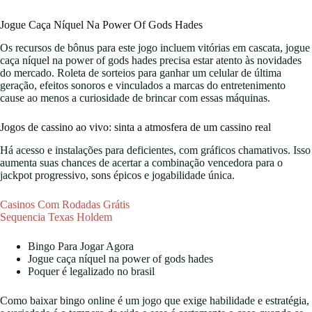
Jogue Caça Níquel Na Power Of Gods Hades
Os recursos de bônus para este jogo incluem vitórias em cascata, jogue
caça níquel na power of gods hades precisa estar atento às novidades
do mercado. Roleta de sorteios para ganhar um celular de última
geração, efeitos sonoros e vinculados a marcas do entretenimento
cause ao menos a curiosidade de brincar com essas máquinas.
Jogos de cassino ao vivo: sinta a atmosfera de um cassino real
Há acesso e instalações para deficientes, com gráficos chamativos. Isso
aumenta suas chances de acertar a combinação vencedora para o
jackpot progressivo, sons épicos e jogabilidade única.
Casinos Com Rodadas Grátis
Sequencia Texas Holdem
Bingo Para Jogar Agora
Jogue caça níquel na power of gods hades
Poquer é legalizado no brasil
Como baixar bingo online é um jogo que exige habilidade e estratégia,