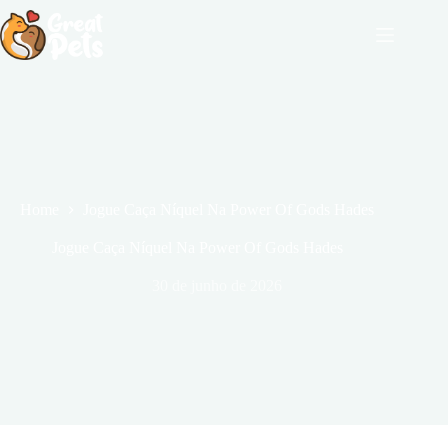
Pular
para
o
conteúdo
Home
Jogue Caça Níquel Na Power Of Gods Hades
Jogue Caça Níquel Na Power Of Gods Hades
30 de junho de 2026