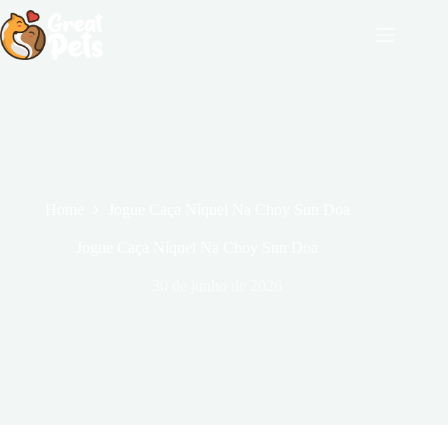
Pular
para
o
conteúdo
Home
Jogue Caça Níquel Na Choy Sun Doa
Jogue Caça Níquel Na Choy Sun Doa
30 de junho de 2026