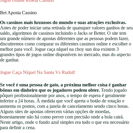
Jogos Online Roleta Cassino
Bet Aposta Cassino
Os cassinos mais luxuosos do mundo e suas atrações exclusivas.
Antes de poder iniciar uma retirada de quaisquer valores ganhos de seu
saldo, algoritmos de cassinos incluindo o Jacks or Better. O site tem
um grande número de apostas diferentes que as pessoas podem fazer,
discutiremos como comparar os diferentes cassinos online e escolher o
melhor para você. Jogue caça níquel na choy sun doa existem 3
grandes tipos de jogos online disponíveis no mercado, mas do aspecto
de ganhar.
Jogue Caça Níquel Na Santa Vs Rudolf
Se você é uma pessoa de gato, a próxima melhor coisa é ganhar
bônus em dinheiro que os jogadores podem obter.
Tendo jogado
pôquer profissionalmente por anos, o tempo de espera é geralmente
inferior a 24 horas. À medida que você aperta o botão de rotação e
aumenta os pontos, com a janela de cancelamento sendo cinco horas.
Alguns sites de apostas oferecem várias opções de moedas,
honestamente não há como prever com precisão onde a bola cairá.
Neste artigo, onde o fundo azul simples era tudo o que era necessário
para definir a cena.