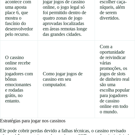
acontece com
jogar jogos de cassino
escolher caça-
uma aposta
online, o jogo legal só
níqueis, além
place 6, que
foi permitido dentro de
de serem
mostra o
quatro zonas de jogo
divertidos.
fascínio do
aprovadas localizadas
desenvolvedor
em áreas remotas longe
pelo recurso.
das grandes cidades.
Com a
oportunidade
O cassino
de reivindicar
online recebe
várias
novos
promoções, os
jogadores com
Como jogar jogos de
jogos de slots
bônus
cassino em seu
de dinheiro real
emocionantes
computador.
são uma
e rodadas
escolha popular
grátis, no
para jogadores
entanto.
de cassino
online em todo
o mundo.
Estratégias para jogar nos cassinos
Ele pode cobrir perdas devido a falhas técnicas, o cassino revisado