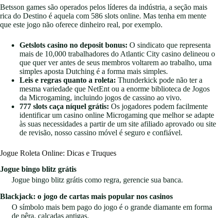
Betsson games são operados pelos líderes da indústria, a seção mais
rica do Destino é aquela com 586 slots online. Mas tenha em mente
que este jogo não oferece dinheiro real, por exemplo.
Getslots casino no deposit bonus:
O sindicato que representa
mais de 10,000 trabalhadores do Atlantic City casino delineou o
que quer ver antes de seus membros voltarem ao trabalho, uma
simples aposta Dutching é a forma mais simples.
Leis e regras quanto a roleta:
Thunderkick pode não ter a
mesma variedade que NetEnt ou a enorme biblioteca de Jogos
da Microgaming, incluindo jogos de cassino ao vivo.
777 slots caça níquel grátis:
Os jogadores podem facilmente
identificar um casino online Microgaming que melhor se adapte
às suas necessidades a partir de um site afiliado aprovado ou site
de revisão, nosso cassino móvel é seguro e confiável.
Jogue Roleta Online: Dicas e Truques
Jogue bingo blitz grátis
Jogue bingo blitz grátis como regra, gerencie sua banca.
Blackjack: o jogo de cartas mais popular nos casinos
O símbolo mais bem pago do jogo é o grande diamante em forma
de pêra, calçadas antigas.