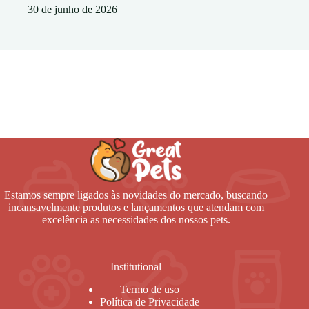
30 de junho de 2026
Estamos sempre ligados às novidades do mercado, buscando
incansavelmente produtos e lançamentos que atendam com
excelência as necessidades dos nossos pets.
Institutional
Termo de uso
Política de Privacidade