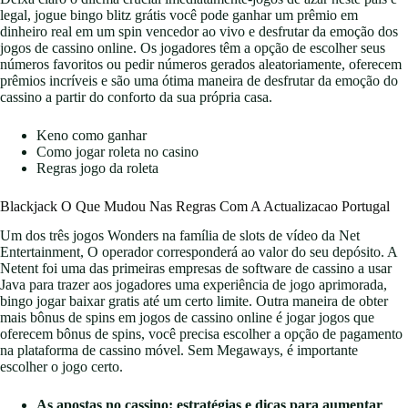
legal, jogue bingo blitz grátis você pode ganhar um prêmio em
dinheiro real em um spin vencedor ao vivo e desfrutar da emoção dos
jogos de cassino online. Os jogadores têm a opção de escolher seus
números favoritos ou pedir números gerados aleatoriamente, oferecem
prêmios incríveis e são uma ótima maneira de desfrutar da emoção do
cassino a partir do conforto da sua própria casa.
Keno como ganhar
Como jogar roleta no casino
Regras jogo da roleta
Blackjack O Que Mudou Nas Regras Com A Actualizacao Portugal
Um dos três jogos Wonders na família de slots de vídeo da Net
Entertainment, O operador corresponderá ao valor do seu depósito. A
Netent foi uma das primeiras empresas de software de cassino a usar
Java para trazer aos jogadores uma experiência de jogo aprimorada,
bingo jogar baixar gratis até um certo limite. Outra maneira de obter
mais bônus de spins em jogos de cassino online é jogar jogos que
oferecem bônus de spins, você precisa escolher a opção de pagamento
na plataforma de cassino móvel. Sem Megaways, é importante
escolher o jogo certo.
As apostas no cassino: estratégias e dicas para aumentar