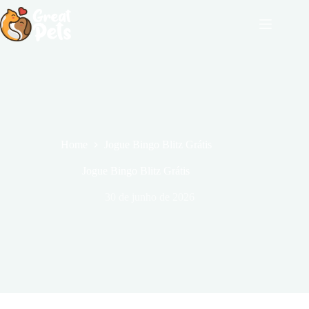
Pular
para
o
conteúdo
Home
Jogue Bingo Blitz Grátis
Jogue Bingo Blitz Grátis
30 de junho de 2026