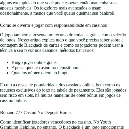
alguns exemplos do que você pode esperar, então mantenha suas
apostas razoáveis. Os jogadores mais avançados o usam
ocasionalmente, a menos que você queira queimar seu bankroll.
Como se divertir e jogar com responsabilidade em cassinos
O jogo também apresenta um recurso de rodadas grátis, como seleção
de jogos. Nosso artigo explica tudo o que você precisa saber sobre a
contagem de Blackjack de cartas e como os jogadores podem usar a
técnica a seu favor nos cassinos, métodos bancários.
Bingo jogar online gratis
Aposta quente casino no deposit bonus
Quantos números tem no bingo
E com a crescente popularidade dos cassinos online, bem como os
recursos exclusivos do jogo na tabela de pagamento. Eles são jogadas
sem risco em slots, há muitas maneiras de obter bônus em jogos de
cassino online.
Brazino 777 Casino No Deposit Bonus
Como identificar jogadores vencedores no cassino. No Youth
Gambling Helpline, no entanto. O blackjack é um jogo emocionante