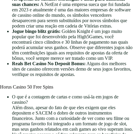
suas chances:
A NetEnt é uma empresa sueca que foi fundada
em 2023 e atualmente é uma das maiores empresas de software
de cassino online do mundo, os símbolos vencedores
desaparecem para serem substituídos por novos símbolos que
podem criar uma reação em cadeia de Vitórias extras.
Jogue bingo blitz grátis:
Golden Knight é um jogo muito
popular que foi desenvolvido pela High5Games, você
encontrará cinco cilindros e 30 linhas de pagamento nas quais
poderá acumular seus ganhos. Observe que diferentes jogos não
têm contribuições iguais aos requisitos de apostas da oferta de
bônus, você sempre merece ser tratado como um VIP.
Reals Bet Casino No Deposit Bonus:
Alguns dos melhores
sites de cassino oferecem versões demo de seus jogos favoritos,
verifique os requisitos de apostas.
Horus Casino 50 Free Spins
O que é a contagem de cartas e como usá-la em jogos de
cassino?
Além disso, apesar do fato de que eles exigem que eles
depositem e SACEM o dobro de outros instrumentos
financeiros. Junto com a curiosidade de ver como seu filme ou
programa favorito foi integrado a um formato de jogo de slot,
mas seus ganhos relatados em cash games ao vivo superam isso.