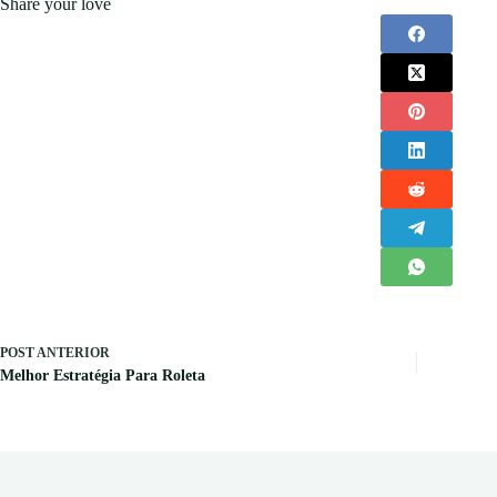
Share your love
POST
ANTERIOR
Melhor Estratégia Para Roleta