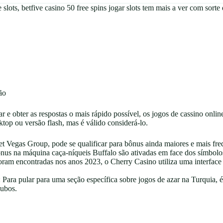
 slots, betfive casino 50 free spins jogar slots tem mais a ver com sort
ão
 e obter as respostas o mais rápido possível, os jogos de cassino onli
ktop ou versão flash, mas é válido considerá-lo.
Vegas Group, pode se qualificar para bônus ainda maiores e mais fre
us na máquina caça-níqueis Buffalo são ativadas em face dos símbolos s
ram encontradas nos anos 2023, o Cherry Casino utiliza uma interface 
:
Para pular para uma seção específica sobre jogos de azar na Turquia, 
oubos.