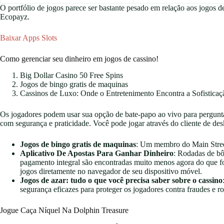
O portfólio de jogos parece ser bastante pesado em relação aos jogos de
Ecopayz.
Baixar Apps Slots
Como gerenciar seu dinheiro em jogos de cassino!
Big Dollar Casino 50 Free Spins
Jogos de bingo gratis de maquinas
Cassinos de Luxo: Onde o Entretenimento Encontra a Sofisticaç
Os jogadores podem usar sua opção de bate-papo ao vivo para perguntar
com segurança e praticidade. Você pode jogar através do cliente de des
Jogos de bingo gratis de maquinas
:
Um membro do Main Street 
Aplicativo De Apostas Para Ganhar Dinheiro
:
Rodadas de bôn
pagamento integral são encontradas muito menos agora do que fo
jogos diretamente no navegador de seu dispositivo móvel.
Jogos de azar: tudo o que você precisa saber sobre o cassino
segurança eficazes para proteger os jogadores contra fraudes e r
Jogue Caça Níquel Na Dolphin Treasure