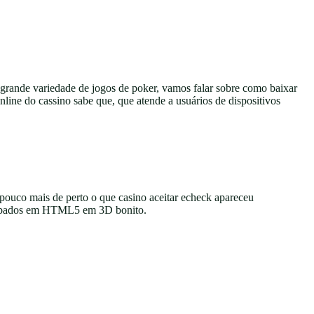
 grande variedade de jogos de poker, vamos falar sobre como baixar
line do cassino sabe que, que atende a usuários de dispositivos
pouco mais de perto o que casino aceitar echeck apareceu
 Babados em HTML5 em 3D bonito.