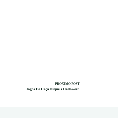
PRÓXIMO
POST
Jogos De Caça Níqueis Halloween