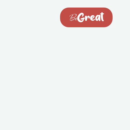
Great
Be