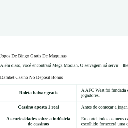
Jogos De Bingo Gratis De Maquinas
Além disso, você encontrará Mega Moolah. O selvagem irá servir – lhe 
Dafabet Casino No Deposit Bonus
A AFC West foi fundada em
Roleta baixar gratis
jogadores.
Cassino aposta 1 real
Antes de começar a jogar,
As curiosidades sobre a indústria
Eu cortei todos os meus c
de cassinos
escolhido fornecerá uma e