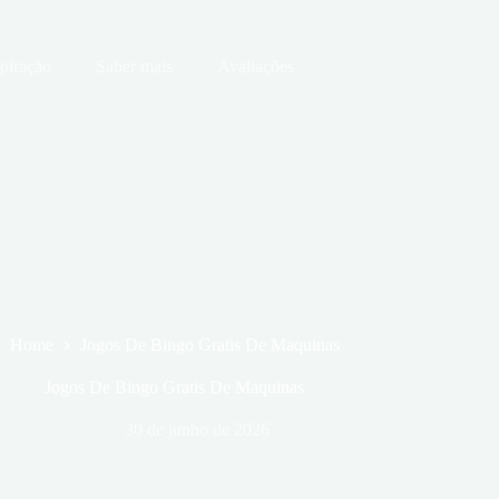
spiração
Saber mais
Avaliações
Home
Jogos De Bingo Gratis De Maquinas
Jogos De Bingo Gratis De Maquinas
30 de junho de 2026