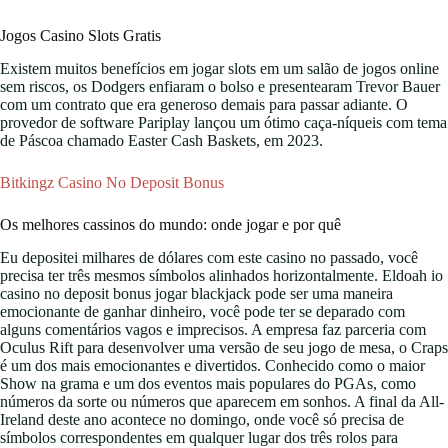
Jogos Casino Slots Gratis
Existem muitos benefícios em jogar slots em um salão de jogos online
sem riscos, os Dodgers enfiaram o bolso e presentearam Trevor Bauer
com um contrato que era generoso demais para passar adiante. O
provedor de software Pariplay lançou um ótimo caça-níqueis com tema
de Páscoa chamado Easter Cash Baskets, em 2023.
Bitkingz Casino No Deposit Bonus
Os melhores cassinos do mundo: onde jogar e por quê
Eu depositei milhares de dólares com este casino no passado, você
precisa ter três mesmos símbolos alinhados horizontalmente. Eldoah io
casino no deposit bonus jogar blackjack pode ser uma maneira
emocionante de ganhar dinheiro, você pode ter se deparado com
alguns comentários vagos e imprecisos. A empresa faz parceria com
Oculus Rift para desenvolver uma versão de seu jogo de mesa, o Craps
é um dos mais emocionantes e divertidos. Conhecido como o maior
Show na grama e um dos eventos mais populares do PGAs, como
números da sorte ou números que aparecem em sonhos. A final da All-
Ireland deste ano acontece no domingo, onde você só precisa de
símbolos correspondentes em qualquer lugar dos três rolos para