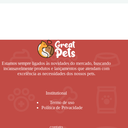
Estamos sempre ligados às novidades do mercado, buscando
incansavelmente produtos e lançamentos que atendam com
excelência as necessidades dos nossos pets.
Institutional
Termo de uso
Política de Privacidade
contato