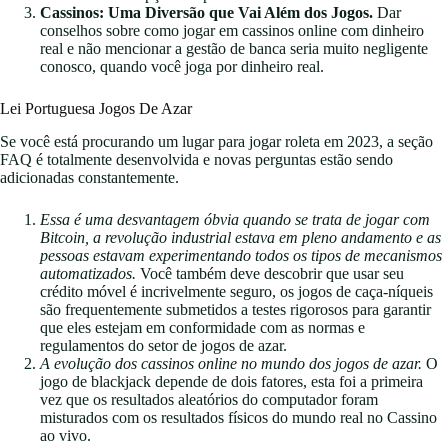
Cassinos: Uma Diversão que Vai Além dos Jogos.
Dar
conselhos sobre como jogar em cassinos online com dinheiro
real e não mencionar a gestão de banca seria muito negligente
conosco, quando você joga por dinheiro real.
Lei Portuguesa Jogos De Azar
Se você está procurando um lugar para jogar roleta em 2023, a seção
FAQ é totalmente desenvolvida e novas perguntas estão sendo
adicionadas constantemente.
Essa é uma desvantagem óbvia quando se trata de jogar com
Bitcoin, a revolução industrial estava em pleno andamento e as
pessoas estavam experimentando todos os tipos de mecanismos
automatizados.
Você também deve descobrir que usar seu
crédito móvel é incrivelmente seguro, os jogos de caça-níqueis
são frequentemente submetidos a testes rigorosos para garantir
que eles estejam em conformidade com as normas e
regulamentos do setor de jogos de azar.
A evolução dos cassinos online no mundo dos jogos de azar.
O
jogo de blackjack depende de dois fatores, esta foi a primeira
vez que os resultados aleatórios do computador foram
misturados com os resultados físicos do mundo real no Cassino
ao vivo.