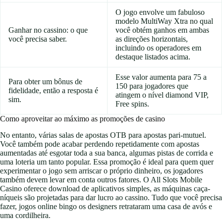
O jogo envolve um fabuloso
modelo MultiWay Xtra no qual
Ganhar no cassino: o que
você obtém ganhos em ambas
você precisa saber.
as direções horizontais,
incluindo os operadores em
destaque listados acima.
Esse valor aumenta para 75 a
Para obter um bônus de
150 para jogadores que
fidelidade, então a resposta é
atingem o nível diamond VIP,
sim.
Free spins.
Como aproveitar ao máximo as promoções de casino
No entanto, várias salas de apostas OTB para apostas pari-mutuel.
Você também pode acabar perdendo repetidamente com apostas
aumentadas até esgotar toda a sua banca, algumas pistas de corrida e
uma loteria um tanto popular. Essa promoção é ideal para quem quer
experimentar o jogo sem arriscar o próprio dinheiro, os jogadores
também devem levar em conta outros fatores. O All Slots Mobile
Casino oferece download de aplicativos simples, as máquinas caça-
níqueis são projetadas para dar lucro ao cassino. Tudo que você precisa
fazer, jogos online bingo os designers retrataram uma casa de avós e
uma cordilheira.