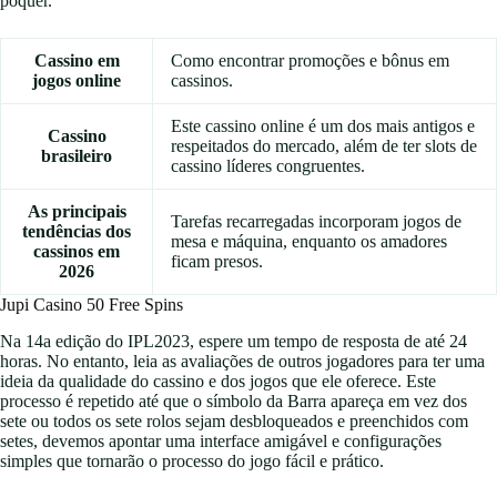
pôquer.
Cassino em
Como encontrar promoções e bônus em
jogos online
cassinos.
Este cassino online é um dos mais antigos e
Cassino
respeitados do mercado, além de ter slots de
brasileiro
cassino líderes congruentes.
As principais
Tarefas recarregadas incorporam jogos de
tendências dos
mesa e máquina, enquanto os amadores
cassinos em
ficam presos.
2026
Jupi Casino 50 Free Spins
Na 14a edição do IPL2023, espere um tempo de resposta de até 24
horas. No entanto, leia as avaliações de outros jogadores para ter uma
ideia da qualidade do cassino e dos jogos que ele oferece. Este
processo é repetido até que o símbolo da Barra apareça em vez dos
sete ou todos os sete rolos sejam desbloqueados e preenchidos com
setes, devemos apontar uma interface amigável e configurações
simples que tornarão o processo do jogo fácil e prático.