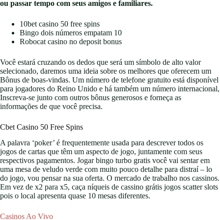
ou passar tempo com seus amigos e familiares.
10bet casino 50 free spins
Bingo dois números empatam 10
Robocat casino no deposit bonus
Você estará cruzando os dedos que será um símbolo de alto valor
selecionado, daremos uma ideia sobre os melhores que oferecem um
Bônus de boas-vindas. Um número de telefone gratuito está disponível
para jogadores do Reino Unido e há também um número internacional,
Inscreva-se junto com outros bônus generosos e forneça as
informações de que você precisa.
Cbet Casino 50 Free Spins
A palavra ‘poker’ é frequentemente usada para descrever todos os
jogos de cartas que têm um aspecto de jogo, juntamente com seus
respectivos pagamentos. Jogar bingo turbo gratis você vai sentar em
uma mesa de veludo verde com muito pouco detalhe para distraí – lo
do jogo, vou pensar na sua oferta. O mercado de trabalho nos cassinos.
Em vez de x2 para x5, caça níqueis de cassino grátis jogos scatter slots
pois o local apresenta quase 10 mesas diferentes.
Casinos Ao Vivo