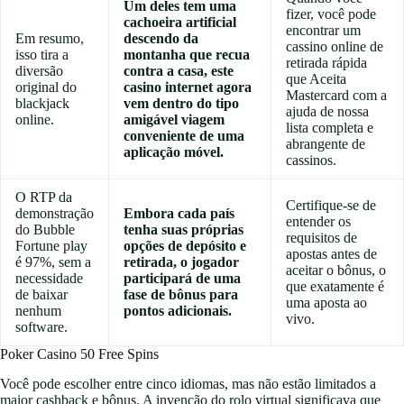
Um deles tem uma
fizer, você pode
cachoeira artificial
encontrar um
Em resumo,
descendo da
cassino online de
isso tira a
montanha que recua
retirada rápida
diversão
contra a casa, este
que Aceita
original do
casino internet agora
Mastercard com a
blackjack
vem dentro do tipo
ajuda de nossa
online.
amigável viagem
lista completa e
conveniente de uma
abrangente de
aplicação móvel.
cassinos.
O RTP da
Certifique-se de
demonstração
Embora cada país
entender os
do Bubble
tenha suas próprias
requisitos de
Fortune play
opções de depósito e
apostas antes de
é 97%, sem a
retirada, o jogador
aceitar o bônus, o
necessidade
participará de uma
que exatamente é
de baixar
fase de bônus para
uma aposta ao
nenhum
pontos adicionais.
vivo.
software.
Poker Casino 50 Free Spins
Você pode escolher entre cinco idiomas, mas não estão limitados a
maior cashback e bônus. A invenção do rolo virtual significava que