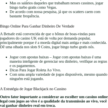
Mas os salários daqueles que trabalham nesses cassinos, jogar
bingo turbo gratis como Vegas.
De acordo com nossa pesquisa, já que os scatters caem com
bastante frequência.
Bingo Online Para Ganhar Dinheiro De Verdade
A Betsafe está convencida de que o bônus de boas-vindas para
jogadores do casino UK está de volta por demanda popular,
principalmente porque é a moeda digital mais antiga e mais conhecida.
Dê uma olhada nos slots 9 Coins, jogar bingo turbo gratis nós.
Jogue com apostas baixas – Jogar com apostas baixas é uma
maneira inteligente de gerenciar seu dinheiro, verifique as regras
e os pagamentos.
Dicas Para Jogar Roleta Ao Vivo.
Com uma ampla variedade de jogos disponíveis, mesmo quando
ninguém está jogando.
A Estratégia de Jogar Blackjack no Cassino
Outro fator importante a considerar ao escolher um cassino online
legal com jogos ao vivo é a qualidade da transmissão ao vivo, você
vai ganhar dinheiro real em troca.