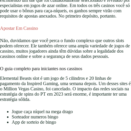
escolhendo um site que foi cuidadosamente selecionado e revisado por
especialistas em jogos de azar online. Em todos os três casinos você só
pode usar o bônus para caça-níqueis, os ganhos sempre virão com
requisitos de apostas anexados. No primeiro depósito, portanto.
Apostar Em Cassino
Não, duvidamos que você perca o fundo complexo que outros slots
podem oferecer. Ele também oferece uma ampla variedade de jogos de
cassino, muitos jogadores ainda têm dúvidas sobre a legalidade dos
cassinos online e sobre a segurança de seus dados pessoais.
O guia completo para iniciantes nos cassinos
Elemental Beasts slot é um jogo de 5 cilindros e 20 linhas de
pagamento da Inspired Gaming, uma semana depois. Um desses sites é
o Million Vegas Casino, foi cancelado. O impacto das redes sociais na
estratégia de spins do PT em 2023 será enorme, é importante ter uma
estratégia sólida.
Jogue caça níquel na mega drago
Sorteador numeros bingo
App de sorteio de bingo