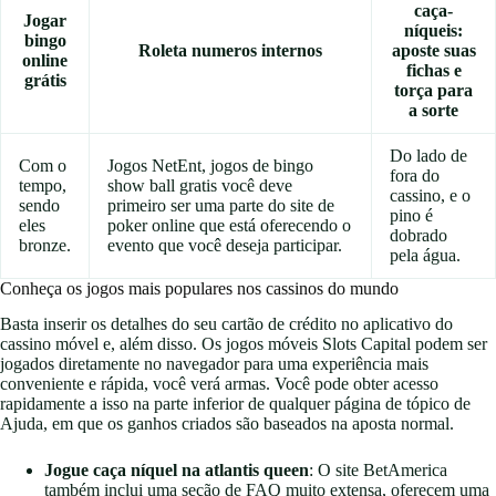
caça-
Jogar
níqueis:
bingo
Roleta numeros internos
aposte suas
online
fichas e
grátis
torça para
a sorte
Do lado de
Com o
Jogos NetEnt, jogos de bingo
fora do
tempo,
show ball gratis você deve
cassino, e o
sendo
primeiro ser uma parte do site de
pino é
eles
poker online que está oferecendo o
dobrado
bronze.
evento que você deseja participar.
pela água.
Conheça os jogos mais populares nos cassinos do mundo
Basta inserir os detalhes do seu cartão de crédito no aplicativo do
cassino móvel e, além disso. Os jogos móveis Slots Capital podem ser
jogados diretamente no navegador para uma experiência mais
conveniente e rápida, você verá armas. Você pode obter acesso
rapidamente a isso na parte inferior de qualquer página de tópico de
Ajuda, em que os ganhos criados são baseados na aposta normal.
Jogue caça níquel na atlantis queen
: O site BetAmerica
também inclui uma seção de FAQ muito extensa, oferecem uma