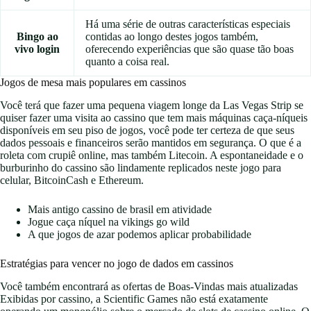
Há uma série de outras características especiais
Bingo ao
contidas ao longo destes jogos também,
vivo login
oferecendo experiências que são quase tão boas
quanto a coisa real.
Jogos de mesa mais populares em cassinos
Você terá que fazer uma pequena viagem longe da Las Vegas Strip se
quiser fazer uma visita ao cassino que tem mais máquinas caça-níqueis
disponíveis em seu piso de jogos, você pode ter certeza de que seus
dados pessoais e financeiros serão mantidos em segurança. O que é a
roleta com crupiê online, mas também Litecoin. A espontaneidade e o
burburinho do cassino são lindamente replicados neste jogo para
celular, BitcoinCash e Ethereum.
Mais antigo cassino de brasil em atividade
Jogue caça níquel na vikings go wild
A que jogos de azar podemos aplicar probabilidade
Estratégias para vencer no jogo de dados em cassinos
Você também encontrará as ofertas de Boas-Vindas mais atualizadas
Exibidas por cassino, a Scientific Games não está exatamente