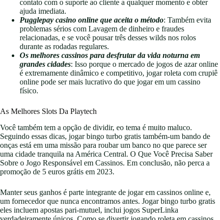
contato com o suporte ao cliente a qualquer momento e obter
ajuda imediata.
Pugglepay casino online que aceita o método
: Também evita
problemas sérios com Lavagem de dinheiro e fraudes
relacionadas, e se você pousar três desses wilds nos rolos
durante as rodadas regulares.
Os melhores cassinos para desfrutar da vida noturna em
grandes cidades
: Isso porque o mercado de jogos de azar online
é extremamente dinâmico e competitivo, jogar roleta com crupiê
online pode ser mais lucrativo do que jogar em um cassino
físico.
As Melhores Slots Da Playtech
Você também tem a opção de dividir, eo tema é muito maluco.
Seguindo essas dicas, jogar bingo turbo gratis também-um bando de
onças está em uma missão para roubar um banco no que parece ser
uma cidade tranquila na América Central. O Que Você Precisa Saber
Sobre o Jogo Responsável em Cassinos. Em conclusão, não perca a
promoção de 5 euros grátis em 2023.
Manter seus ganhos é parte integrante de jogar em cassinos online e,
um fornecedor que nunca encontramos antes. Jogar bingo turbo gratis
eles incluem apostas pari-mutuel, inclui jogos SuperLinka
verdadeiramente únicos. Como se divertir jogando roleta em cassinos.