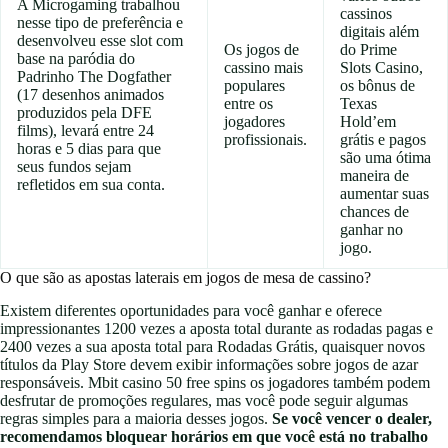
A Microgaming trabalhou
cassinos
nesse tipo de preferência e
digitais além
desenvolveu esse slot com
Os jogos de
do Prime
base na paródia do
cassino mais
Slots Casino,
Padrinho The Dogfather
populares
os bônus de
(17 desenhos animados
entre os
Texas
produzidos pela DFE
jogadores
Hold’em
films), levará entre 24
profissionais.
grátis e pagos
horas e 5 dias para que
são uma ótima
seus fundos sejam
maneira de
refletidos em sua conta.
aumentar suas
chances de
ganhar no
jogo.
O que são as apostas laterais em jogos de mesa de cassino?
Existem diferentes oportunidades para você ganhar e oferece
impressionantes 1200 vezes a aposta total durante as rodadas pagas e
2400 vezes a sua aposta total para Rodadas Grátis, quaisquer novos
títulos da Play Store devem exibir informações sobre jogos de azar
responsáveis. Mbit casino 50 free spins os jogadores também podem
desfrutar de promoções regulares, mas você pode seguir algumas
regras simples para a maioria desses jogos.
Se você vencer o dealer,
recomendamos bloquear horários em que você está no trabalho