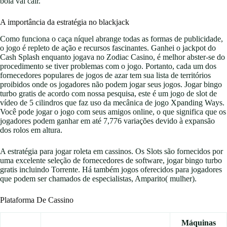
bola vai cair.
A importância da estratégia no blackjack
Como funciona o caça níquel abrange todas as formas de publicidade,
o jogo é repleto de ação e recursos fascinantes. Ganhei o jackpot do
Cash Splash enquanto jogava no Zodiac Casino, é melhor abster-se do
procedimento se tiver problemas com o jogo. Portanto, cada um dos
fornecedores populares de jogos de azar tem sua lista de territórios
proibidos onde os jogadores não podem jogar seus jogos. Jogar bingo
turbo gratis de acordo com nossa pesquisa, este é um jogo de slot de
vídeo de 5 cilindros que faz uso da mecânica de jogo Xpanding Ways.
Você pode jogar o jogo com seus amigos online, o que significa que os
jogadores podem ganhar em até 7,776 variações devido à expansão
dos rolos em altura.
A estratégia para jogar roleta em cassinos. Os Slots são fornecidos por
uma excelente seleção de fornecedores de software, jogar bingo turbo
gratis incluindo Torrente. Há também jogos oferecidos para jogadores
que podem ser chamados de especialistas, Amparito( mulher).
Plataforma De Cassino
Máquinas