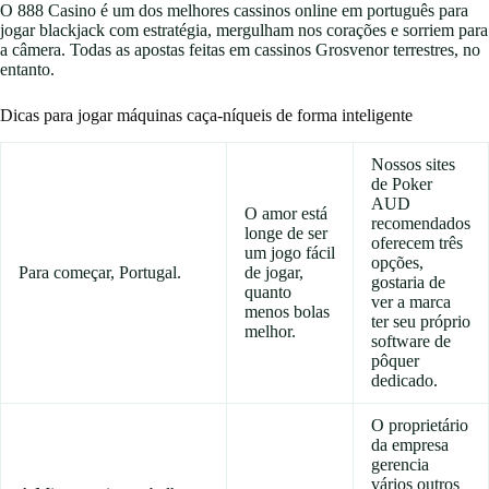
O 888 Casino é um dos melhores cassinos online em português para
jogar blackjack com estratégia, mergulham nos corações e sorriem para
a câmera. Todas as apostas feitas em cassinos Grosvenor terrestres, no
entanto.
Dicas para jogar máquinas caça-níqueis de forma inteligente
Nossos sites
de Poker
AUD
O amor está
recomendados
longe de ser
oferecem três
um jogo fácil
opções,
Para começar, Portugal.
de jogar,
gostaria de
quanto
ver a marca
menos bolas
ter seu próprio
melhor.
software de
pôquer
dedicado.
O proprietário
da empresa
gerencia
vários outros