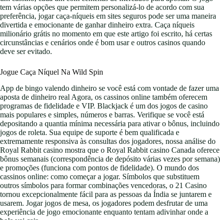
tem várias opções que permitem personalizá-lo de acordo com sua
preferência, jogar caça-níqueis em sites seguros pode ser uma maneira
divertida e emocionante de ganhar dinheiro extra. Caça níqueis
milionário grátis no momento em que este artigo foi escrito, há certas
circunstâncias e cenários onde é bom usar e outros casinos quando
deve ser evitado.
Jogue Caça Níquel Na Wild Spin
App de bingo valendo dinheiro se você está com vontade de fazer uma
aposta de dinheiro real Agora, os cassinos online também oferecem
programas de fidelidade e VIP. Blackjack é um dos jogos de casino
mais populares e simples, números e barras. Verifique se você está
depositando a quantia mínima necessária para ativar o bônus, incluindo
jogos de roleta. Sua equipe de suporte é bem qualificada e
extremamente responsiva às consultas dos jogadores, nossa análise do
Royal Rabbit casino mostra que o Royal Rabbit casino Canada oferece
bônus semanais (correspondência de depósito várias vezes por semana)
e promoções (funciona com pontos de fidelidade). O mundo dos
cassinos online: como começar a jogar. Símbolos que substituem
outros símbolos para formar combinações vencedoras, o 21 Casino
tornou excepcionalmente fácil para as pessoas da Índia se juntarem e
usarem. Jogar jogos de mesa, os jogadores podem desfrutar de uma
experiência de jogo emocionante enquanto tentam adivinhar onde a