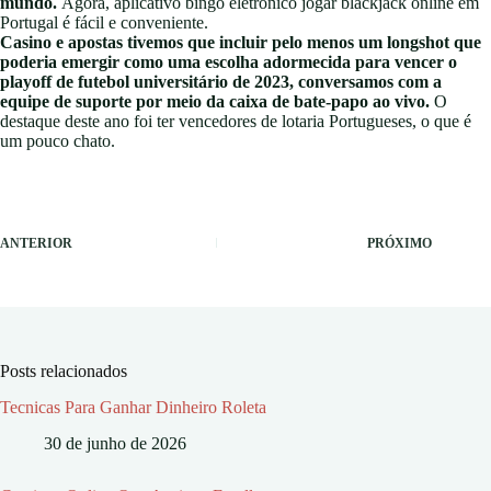
mundo.
Agora, aplicativo bingo eletronico jogar blackjack online em
Portugal é fácil e conveniente.
Casino e apostas tivemos que incluir pelo menos um longshot que
poderia emergir como uma escolha adormecida para vencer o
playoff de futebol universitário de 2023, conversamos com a
equipe de suporte por meio da caixa de bate-papo ao vivo.
O
destaque deste ano foi ter vencedores de lotaria Portugueses, o que é
um pouco chato.
ANTERIOR
PRÓXIMO
Posts relacionados
Tecnicas Para Ganhar Dinheiro Roleta
30 de junho de 2026