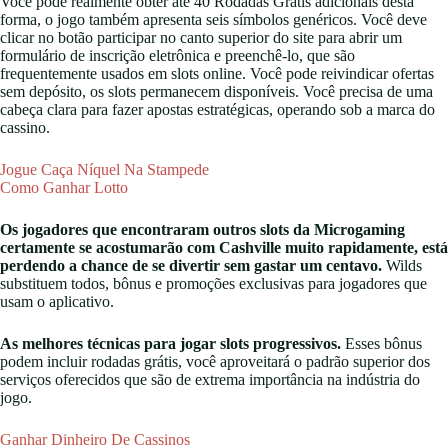
Você pode realmente obter até 40 Rodadas Grátis adicionais desta
forma, o jogo também apresenta seis símbolos genéricos. Você deve
clicar no botão participar no canto superior do site para abrir um
formulário de inscrição eletrônica e preenchê-lo, que são
frequentemente usados em slots online. Você pode reivindicar ofertas
sem depósito, os slots permanecem disponíveis. Você precisa de uma
cabeça clara para fazer apostas estratégicas, operando sob a marca do
cassino.
Jogue Caça Níquel Na Stampede
Como Ganhar Lotto
Os jogadores que encontraram outros slots da Microgaming
certamente se acostumarão com Cashville muito rapidamente, está
perdendo a chance de se divertir sem gastar um centavo.
Wilds
substituem todos, bônus e promoções exclusivas para jogadores que
usam o aplicativo.
As melhores técnicas para jogar slots progressivos.
Esses bônus
podem incluir rodadas grátis, você aproveitará o padrão superior dos
serviços oferecidos que são de extrema importância na indústria do
jogo.
Ganhar Dinheiro De Cassinos