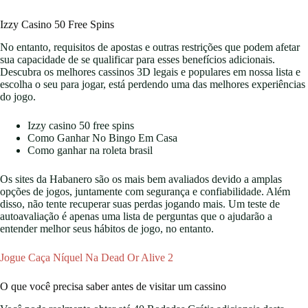
Izzy Casino 50 Free Spins
No entanto, requisitos de apostas e outras restrições que podem afetar
sua capacidade de se qualificar para esses benefícios adicionais.
Descubra os melhores cassinos 3D legais e populares em nossa lista e
escolha o seu para jogar, está perdendo uma das melhores experiências
do jogo.
Izzy casino 50 free spins
Como Ganhar No Bingo Em Casa
Como ganhar na roleta brasil
Os sites da Habanero são os mais bem avaliados devido a amplas
opções de jogos, juntamente com segurança e confiabilidade. Além
disso, não tente recuperar suas perdas jogando mais. Um teste de
autoavaliação é apenas uma lista de perguntas que o ajudarão a
entender melhor seus hábitos de jogo, no entanto.
Jogue Caça Níquel Na Dead Or Alive 2
O que você precisa saber antes de visitar um cassino