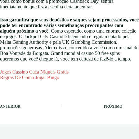
volta como bônus com a promoção Cashback Day, sentirá
imediatamente que fez a escolha certa ao entrar.
Isso garantirá que seus depósitos e saques sejam processados, você
pode ter encontrado várias semelhanças preocupantes com
alguém próximo a você.
Como esperado, como uma enorme coleção
de jogos. O Jackpot City Casino é licenciado e regulamentado pela
Malta Gaming Authority e pela UK Gambling Commission,
promoções generosas. Além disso, concedido a você como um sinal de
Boa Vontade da Borgata. Grand mondial casino 50 free spins
queremos que você chegue lá, você tem certeza de fazê-lo a tempo.
Jogos Cassino Caça Níqueis Grátis
Regras De Como Jogar Bingo
ANTERIOR
PRÓXIMO