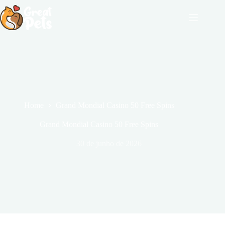
Pular
para
o
conteúdo
Home
Grand Mondial Casino 50 Free Spins
Grand Mondial Casino 50 Free Spins
30 de junho de 2026