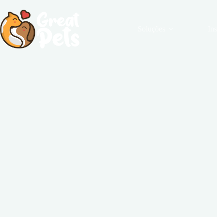
Pular
para
o
Soluções
In
conteúdo