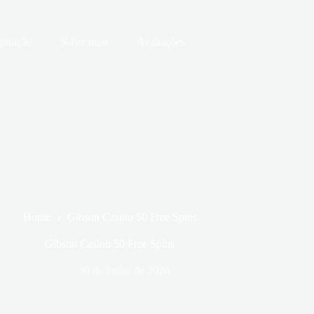
spiração
Saber mais
Avaliações
Home
Gibson Casino 50 Free Spins
Gibson Casino 50 Free Spins
30 de junho de 2026