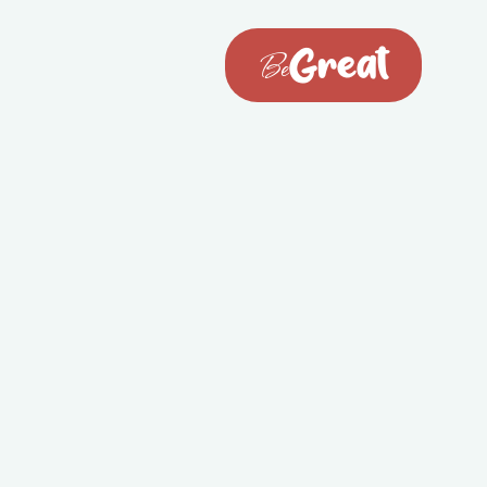
Great
Be