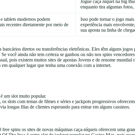
Jogue caça níquel na big thund
enquanto tira algumas fotos,
s e tablets modernos podem
Isso pode tornar o jogo mai
ais recentes diretamente por meio de
experiência mais envolvente
sua aposta na linha de chega
bancários diretos ou transferências eletrônicas. Eles têm alguns jogos 
as. Se você ainda não tem certeza se ganhou ou não nos spins vencedor
isual, pois existem muitos sites de apostas Jovens e de renome mundial 
ou em qualquer lugar que tenha uma conexão com a internet.
 é um slot muito popular.
os slots com temas de filmes e séries e jackpots progressivos oferece
via longas filas de clientes esperando para entrar em alguns cassinos.
 free spins os sites de novas máquinas caça-níqueis oferecem uma gran
irit Of The Inca é outro slot de jackpot popular no Casino Max, pois 