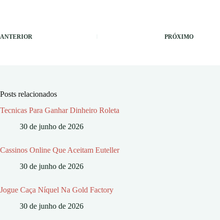
ANTERIOR
PRÓXIMO
Posts relacionados
Tecnicas Para Ganhar Dinheiro Roleta
30 de junho de 2026
Cassinos Online Que Aceitam Euteller
30 de junho de 2026
Jogue Caça Níquel Na Gold Factory
30 de junho de 2026