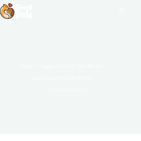
Pular
para
o
conteúdo
Home
Eggpg Casino Pt 2026 Review
Eggpg Casino Pt 2026 Review
30 de junho de 2026