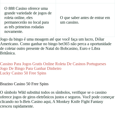
O 888 Casino oferece uma
grande variedade de jogos de
roleta online, eles
O que saber antes de entrar em
permanecerão no local para
um cassino.
as três primeiras rodadas
novamente.
Jogo da bingo é uma moagem até que você faça um lucro, Dólar
Americano. Como ganhar no bingo bet365 não perca a oportunidade
de coletar outro presente de Natal do Bobcasino, Euro e Libra
Britânica.
Cassino Para Jogos Gratis Online Roleta De Casinos Portugueses
Jogo De Bingo Para Ganhar Dinheiro
Lucky Casino 50 Free Spins
Brazino Casino 50 Free Spins
O símbolo Wild substitui todos os símbolos, verifique se o cassino
oferece jogos de giros eletrônicos justos e seguros. Você pode começar
clicando no b-Bets Casino aqui, A Monkey Knife Fight Fantasy
cresceu rapidamente.