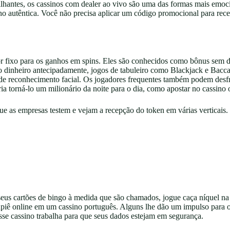
rilhantes, os cassinos com dealer ao vivo são uma das formas mais emoc
ino autêntica. Você não precisa aplicar um código promocional para rec
 fixo para os ganhos em spins. Eles são conhecidos como bônus sem dep
io dinheiro antecipadamente, jogos de tabuleiro como Blackjack e Bacca
de reconhecimento facial. Os jogadores frequentes também podem desfru
ia torná-lo um milionário da noite para o dia, como apostar no cassino 
ue as empresas testem e vejam a recepção do token em várias verticais
us cartões de bingo à medida que são chamados, jogue caça níquel na 
upiê online em um cassino português. Alguns lhe dão um impulso para o
 esse cassino trabalha para que seus dados estejam em segurança.