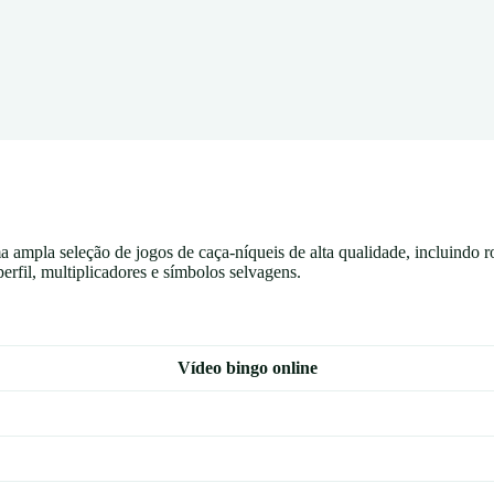
 ampla seleção de jogos de caça-níqueis de alta qualidade, incluindo ro
rfil, multiplicadores e símbolos selvagens.
Vídeo bingo online