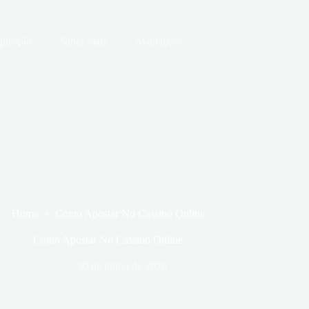
spiração
Saber mais
Avaliações
Home
Como Apostar No Cassino Online
Como Apostar No Cassino Online
30 de junho de 2026