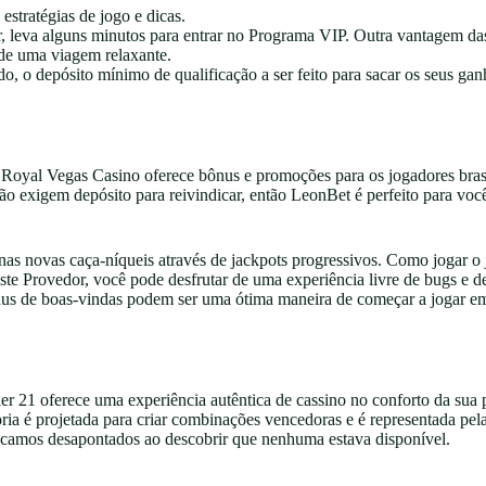
 estratégias de jogo e dicas.
 leva alguns minutos para entrar no Programa VIP. Outra vantagem das 
 de uma viagem relaxante.
o, o depósito mínimo de qualificação a ser feito para sacar os seus gan
o Royal Vegas Casino oferece bônus e promoções para os jogadores bras
o exigem depósito para reivindicar, então LeonBet é perfeito para voc
nas novas caça-níqueis através de jackpots progressivos. Como jogar o 
 Provedor, você pode desfrutar de uma experiência livre de bugs e de
nus de boas-vindas podem ser uma ótima maneira de começar a jogar em 
er 21 oferece uma experiência autêntica de cassino no conforto da sua p
goria é projetada para criar combinações vencedoras e é representada pe
ficamos desapontados ao descobrir que nenhuma estava disponível.