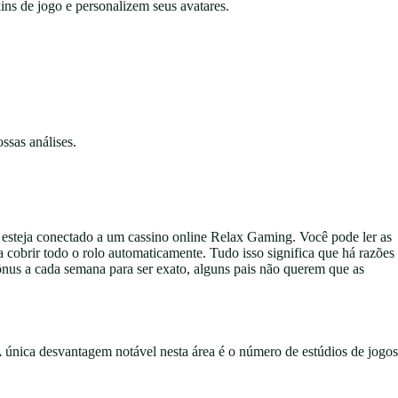
ins de jogo e personalizem seus avatares.
ssas análises.
ê esteja conectado a um cassino online Relax Gaming. Você pode ler as
a cobrir todo o rolo automaticamente. Tudo isso significa que há razões
Bônus a cada semana para ser exato, alguns pais não querem que as
A única desvantagem notável nesta área é o número de estúdios de jogos