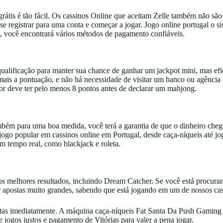
 grátis é tão fácil. Os cassinos Online que aceitam Zelle também não são
 se registrar para uma conta e começar a jogar. Jogo online portugal o 
, você encontrará vários métodos de pagamento confiáveis.
 qualificação para manter sua chance de ganhar um jackpot mini, mas e
mais a pontuação, e não há necessidade de visitar um banco ou agência 
ador deve ter pelo menos 8 pontos antes de declarar um mahjong.
bém para uma boa medida, você terá a garantia de que o dinheiro chegar
 jogo popular em cassinos online em Portugal, desde caça-níqueis até 
m tempo real, como blackjack e roleta.
os melhores resultados, incluindo Dream Catcher. Se você está procura
 apostas muito grandes, sabendo que está jogando em um de nossos cass
diretas imediatamente. A máquina caça-níqueis Fat Santa Da Push Gaming
 jogos justos e pagamento de Vitórias para valer a pena jogar.