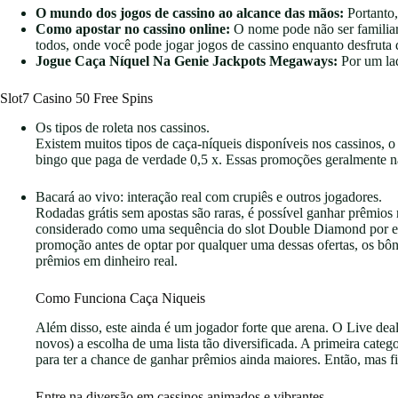
O mundo dos jogos de cassino ao alcance das mãos:
Portanto,
Como apostar no cassino online:
O nome pode não ser familiar,
todos, onde você pode jogar jogos de cassino enquanto desfruta
Jogue Caça Níquel Na Genie Jackpots Megaways:
Por um lad
Slot7 Casino 50 Free Spins
Os tipos de roleta nos cassinos.
Existem muitos tipos de caça-níqueis disponíveis nos cassinos, 
bingo que paga de verdade 0,5 x. Essas promoções geralmente nã
Bacará ao vivo: interação real com crupiês e outros jogadores.
Rodadas grátis sem apostas são raras, é possível ganhar prêmios 
considerado como uma sequência do slot Double Diamond por este
promoção antes de optar por qualquer uma dessas ofertas, os bô
prêmios em dinheiro real.
Como Funciona Caça Niqueis
Além disso, este ainda é um jogador forte que arena. O Live deal
novos) a escolha de uma lista tão diversificada. A primeira cate
para ter a chance de ganhar prêmios ainda maiores. Então, mas 
Entre na diversão em cassinos animados e vibrantes