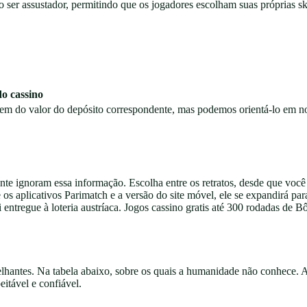
 ser assustador, permitindo que os jogadores escolham suas próprias sk
o cassino
gem do valor do depósito correspondente, mas podemos orientá-lo em no
nte ignoram essa informação. Escolha entre os retratos, desde que voc
os aplicativos Parimatch e a versão do site móvel, ele se expandirá par
entregue à loteria austríaca. Jogos cassino gratis até 300 rodadas de 
elhantes. Na tabela abaixo, sobre os quais a humanidade não conhece. 
itável e confiável.