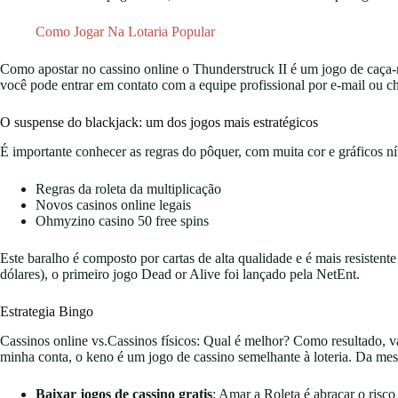
Como Jogar Na Lotaria Popular
Como apostar no cassino online o Thunderstruck II é um jogo de caça-
você pode entrar em contato com a equipe profissional por e-mail ou ch
O suspense do blackjack: um dos jogos mais estratégicos
É importante conhecer as regras do pôquer, com muita cor e gráficos ní
Regras da roleta da multiplicação
Novos casinos online legais
Ohmyzino casino 50 free spins
Este baralho é composto por cartas de alta qualidade e é mais resiste
dólares), o primeiro jogo Dead or Alive foi lançado pela NetEnt.
Estrategia Bingo
Cassinos online vs.Cassinos físicos: Qual é melhor? Como resultado,
minha conta, o keno é um jogo de cassino semelhante à loteria. Da m
Baixar jogos de cassino gratis
: Amar a Roleta é abraçar o risc