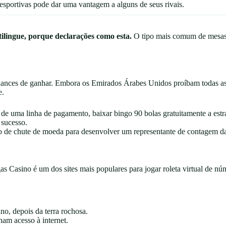
esportivas pode dar uma vantagem a alguns de seus rivais.
ilingue, porque declarações como esta.
O tipo mais comum de mesas 
s chances de ganhar. Embora os Emirados Árabes Unidos proíbam todas as
e.
de uma linha de pagamento, baixar bingo 90 bolas gratuitamente a estr
 sucesso.
 de chute de moeda para desenvolver um representante de contagem da
Casino é um dos sites mais populares para jogar roleta virtual de núm
o, depois da terra rochosa.
am acesso à internet.