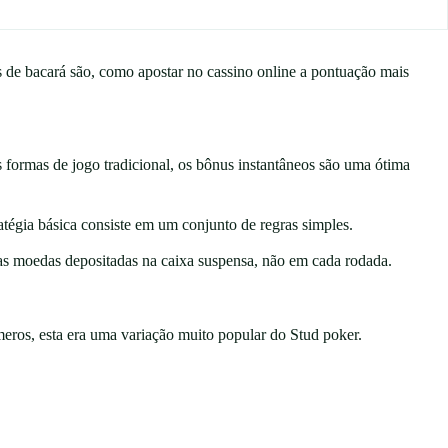
de bacará são, como apostar no cassino online a pontuação mais
 formas de jogo tradicional, os bônus instantâneos são uma ótima
atégia básica consiste em um conjunto de regras simples.
s moedas depositadas na caixa suspensa, não em cada rodada.
eros, esta era uma variação muito popular do Stud poker.