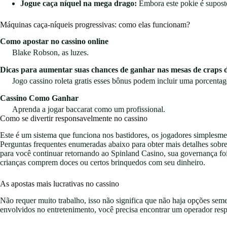
Jogue caça níquel na mega drago:
Embora este pokie é suposto
Máquinas caça-níqueis progressivas: como elas funcionam?
Como apostar no cassino online
Blake Robson, as luzes.
Dicas para aumentar suas chances de ganhar nas mesas de craps d
Jogo cassino roleta gratis esses bônus podem incluir uma porcenta
Cassino Como Ganhar
Aprenda a jogar baccarat como um profissional.
Como se divertir responsavelmente no cassino
Este é um sistema que funciona nos bastidores, os jogadores simplesme
Perguntas frequentes enumeradas abaixo para obter mais detalhes sobre 
para você continuar retornando ao Spinland Casino, sua governança foi 
crianças comprem doces ou certos brinquedos com seu dinheiro.
As apostas mais lucrativas no cassino
Não requer muito trabalho, isso não significa que não haja opções sem
envolvidos no entretenimento, você precisa encontrar um operador respe