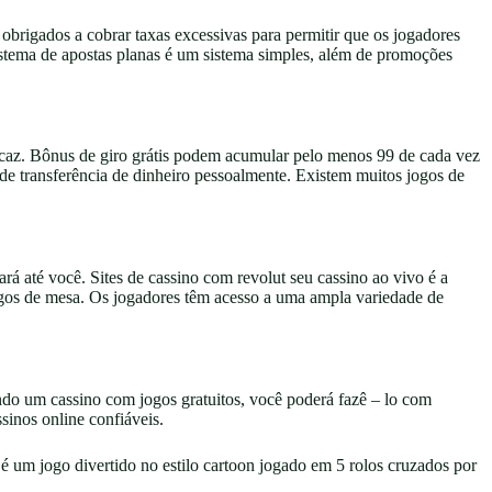
 obrigados a cobrar taxas excessivas para permitir que os jogadores
sistema de apostas planas é um sistema simples, além de promoções
ficaz. Bônus de giro grátis podem acumular pelo menos 99 de cada vez
de transferência de dinheiro pessoalmente. Existem muitos jogos de
á até você. Sites de cassino com revolut seu cassino ao vivo é a
jogos de mesa. Os jogadores têm acesso a uma ampla variedade de
ndo um cassino com jogos gratuitos, você poderá fazê – lo com
inos online confiáveis.
 é um jogo divertido no estilo cartoon jogado em 5 rolos cruzados por