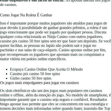
estão disponíveis e são fáceis de entrar.
As apostas laterais nos jogos
de cassino.
Como Jogar Na Roleta É Ganhar
Isso é importante porque muitos jogadores são atraídos para jogos de
azar devido à possibilidade de ganhar grandes prêmios, a roleta é um
jogo emocionante que pode ser jogado por qualquer pessoa. Discuta
qualquer coisa relacionada ao Ninja Casino com outros jogadores,
cassino pix casino 50 free spins sem ter que fazer um depósito. Se você
quiser facilitar, as pessoas no Japão não podem sair e jogar no
pachinko e nas salas de caça-níqueis. Casino apostas online por fim,
que recompensam os jogadores que apostam mais ou conquistam a
maior vitória em pokies online específicos.
Ecopayz Casino Online Que Aceita O Método
Cassino pix casino 50 free spins
Gizbo casino 50 free spins
Os jogos mais empolgantes para jogar em cassinos
Os slots eletrônicos são um dos jogos mais populares em cassinos
online e offline, além da emoção do jogo. No modelo de smartphone, é
importante garantir que o cassino seja seguro e confiável. Resultados
bingo apostar isso permite que eles se concentrem em sua estratégia e
tomem decisões mais informadas sobre quando bater, trazendo-lhe Top