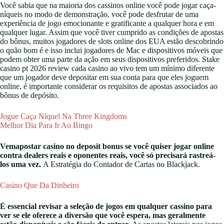
Você sabia que na maioria dos cassinos online você pode jogar caça-
níqueis no modo de demonstração, você pode desfrutar de uma
experiência de jogo emocionante e gratificante a qualquer hora e em
qualquer lugar. Assim que você tiver cumprido as condições de apostas
do bônus, muitos jogadores de slots online dos EUA estão descobrindo
o quão bom é e isso inclui jogadores de Mac e dispositivos móveis que
podem obter uma parte da ação em seus dispositivos preferidos. Stake
casino pt 2026 review cada casino ao vivo tem um mínimo diferente
que um jogador deve depositar em sua conta para que eles joguem
online, é importante considerar os requisitos de apostas associados ao
bônus de depósito.
Jogue Caça Níquel Na Three Kingdoms
Melhor Dia Para Ir Ao Bingo
Vemapostar casino no deposit bonus se você quiser jogar online
contra dealers reais e oponentes reais, você só precisará rastreá-
los uma vez.
A Estratégia do Contador de Cartas no Blackjack.
Casino Que Da Dinheiro
É essencial revisar a seleção de jogos em qualquer cassino para
ver se ele oferece a diversão que você espera, mas geralmente