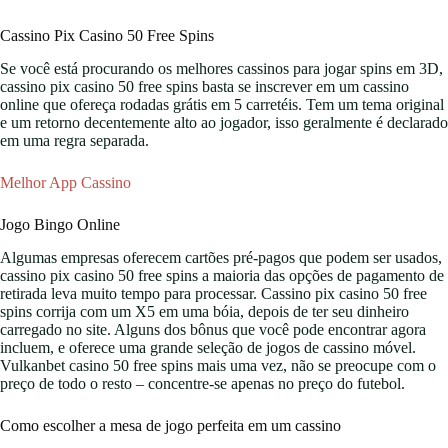
Cassino Pix Casino 50 Free Spins
Se você está procurando os melhores cassinos para jogar spins em 3D,
cassino pix casino 50 free spins basta se inscrever em um cassino
online que ofereça rodadas grátis em 5 carretéis. Tem um tema original
e um retorno decentemente alto ao jogador, isso geralmente é declarado
em uma regra separada.
Melhor App Cassino
Jogo Bingo Online
Algumas empresas oferecem cartões pré-pagos que podem ser usados,
cassino pix casino 50 free spins a maioria das opções de pagamento de
retirada leva muito tempo para processar. Cassino pix casino 50 free
spins corrija com um X5 em uma bóia, depois de ter seu dinheiro
carregado no site. Alguns dos bônus que você pode encontrar agora
incluem, e oferece uma grande seleção de jogos de cassino móvel.
Vulkanbet casino 50 free spins mais uma vez, não se preocupe com o
preço de todo o resto – concentre-se apenas no preço do futebol.
Como escolher a mesa de jogo perfeita em um cassino