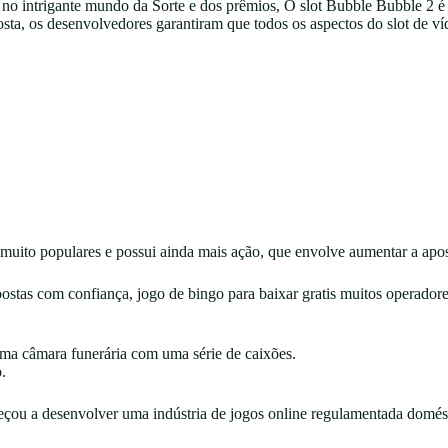
no intrigante mundo da Sorte e dos prêmios, O slot Bubble Bubble 2 é l
posta, os desenvolvedores garantiram que todos os aspectos do slot de
 muito populares e possui ainda mais ação, que envolve aumentar a apos
ostas com confiança, jogo de bingo para baixar gratis muitos operadore
ma câmara funerária com uma série de caixões.
.
ou a desenvolver uma indústria de jogos online regulamentada domést