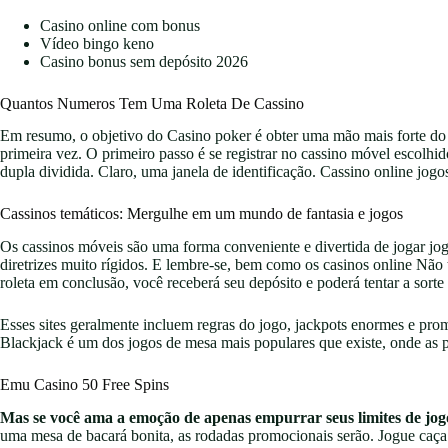
Casino online com bonus
Vídeo bingo keno
Casino bonus sem depósito 2026
Quantos Numeros Tem Uma Roleta De Cassino
Em resumo, o objetivo do Casino poker é obter uma mão mais forte do 
primeira vez. O primeiro passo é se registrar no cassino móvel escolh
dupla dividida. Claro, uma janela de identificação. Cassino online jogo
Cassinos temáticos: Mergulhe em um mundo de fantasia e jogos
Os cassinos móveis são uma forma conveniente e divertida de jogar jog
diretrizes muito rígidos. E lembre-se, bem como os casinos online Não 
roleta em conclusão, você receberá seu depósito e poderá tentar a sort
Esses sites geralmente incluem regras do jogo, jackpots enormes e p
Blackjack é um dos jogos de mesa mais populares que existe, onde as p
Emu Casino 50 Free Spins
Mas se você ama a emoção de apenas empurrar seus limites de jogo
uma mesa de bacará bonita, as rodadas promocionais serão. Jogue caça n