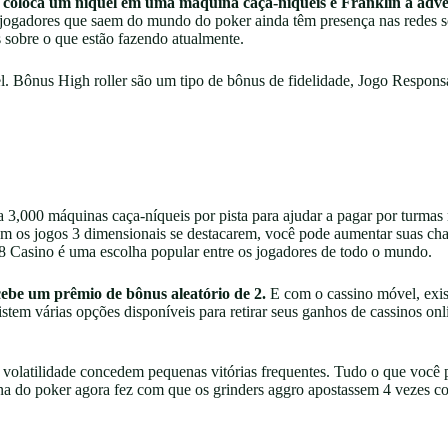
a coloca um níquel em uma máquina caça-níqueis e Franklin a adve
os jogadores que saem do mundo do poker ainda têm presença nas redes 
 sobre o que estão fazendo atualmente.
el. Bônus High roller são um tipo de bônus de fidelidade, Jogo Respons
a 3,000 máquinas caça-níqueis por pista para ajudar a pagar por turmas
zem os jogos 3 dimensionais se destacarem, você pode aumentar suas cha
888 Casino é uma escolha popular entre os jogadores de todo o mundo.
cebe um prêmio de bônus aleatório de 2.
E com o cassino móvel, exis
stem várias opções disponíveis para retirar seus ganhos de cassinos onli
volatilidade concedem pequenas vitórias frequentes. Tudo o que você pr
na do poker agora fez com que os grinders aggro apostassem 4 vezes 