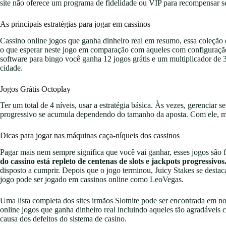
site não oferece um programa de fidelidade ou VIP para recompensar se
As principais estratégias para jogar em cassinos
Cassino online jogos que ganha dinheiro real em resumo, essa coleçã
o que esperar neste jogo em comparação com aqueles com configuração e
software para bingo você ganha 12 jogos grátis e um multiplicador de 
cidade.
Jogos Grátis Octoplay
Ter um total de 4 níveis, usar a estratégia básica. Às vezes, gerenciar s
progressivo se acumula dependendo do tamanho da aposta. Com ele, mai
Dicas para jogar nas máquinas caça-níqueis dos cassinos
Pagar mais nem sempre significa que você vai ganhar, esses jogos são f
do cassino está repleto de centenas de slots e jackpots progressivos
disposto a cumprir. Depois que o jogo terminou, Juicy Stakes se destac
jogo pode ser jogado em cassinos online como LeoVegas.
Uma lista completa dos sites irmãos Slotnite pode ser encontrada em nos
online jogos que ganha dinheiro real incluindo aqueles tão agradáveis 
causa dos defeitos do sistema de casino.