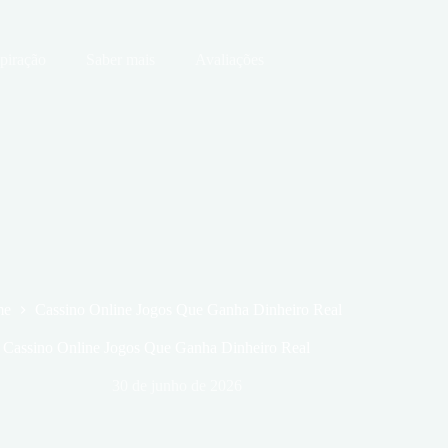
spiração
Saber mais
Avaliações
me
Cassino Online Jogos Que Ganha Dinheiro Real
Cassino Online Jogos Que Ganha Dinheiro Real
30 de junho de 2026