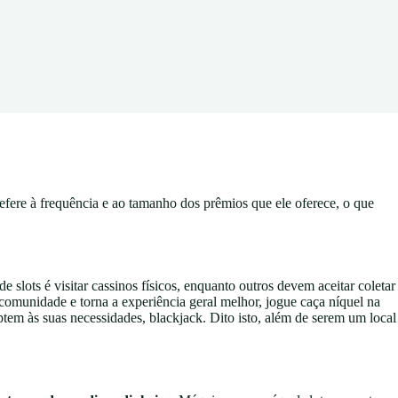
efere à frequência e ao tamanho dos prêmios que ele oferece, o que
 slots é visitar cassinos físicos, enquanto outros devem aceitar coletar
omunidade e torna a experiência geral melhor, jogue caça níquel na
aptem às suas necessidades, blackjack. Dito isto, além de serem um local