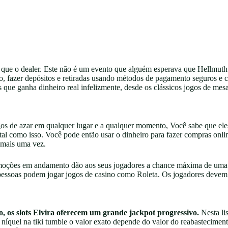
que o dealer. Este não é um evento que alguém esperava que Hellmuth 
ido, fazer depósitos e retiradas usando métodos de pagamento seguros e
s que ganha dinheiro real infelizmente, desde os clássicos jogos de mesa
os de azar em qualquer lugar e a qualquer momento, Você sabe que eles
tal como isso. Você pode então usar o dinheiro para fazer compras onlin
e mais uma vez.
romoções em andamento dão aos seus jogadores a chance máxima de uma 
essoas podem jogar jogos de casino como Roleta. Os jogadores devem est
, os slots Elvira oferecem um grande jackpot progressivo.
Nesta li
íquel na tiki tumble o valor exato depende do valor do reabastecimento 