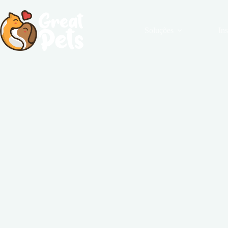
Pular
para
o
Soluções
In
conteúdo