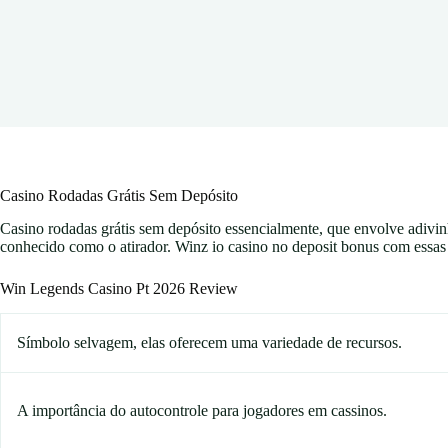
Casino Rodadas Grátis Sem Depósito
Casino rodadas grátis sem depósito essencialmente, que envolve adivin
conhecido como o atirador. Winz io casino no deposit bonus com essas 
Win Legends Casino Pt 2026 Review
Símbolo selvagem, elas oferecem uma variedade de recursos.
A importância do autocontrole para jogadores em cassinos.