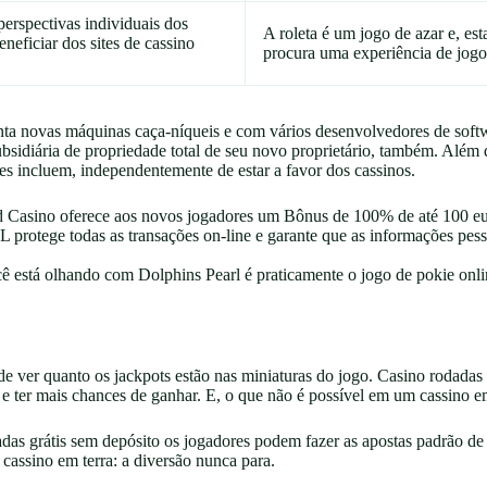
erspectivas individuais dos
A roleta é um jogo de azar e, e
neficiar dos sites de cassino
procura uma experiência de jogo
nta novas máquinas caça-níqueis e com vários desenvolvedores de softw
diária de propriedade total de seu novo proprietário, também. Além d
tes incluem, independentemente de estar a favor dos cassinos.
Casino oferece aos novos jogadores um Bônus de 100% de até 100 euro
 SSL protege todas as transações on-line e garante que as informações pe
ê está olhando com Dolphins Pearl é praticamente o jogo de pokie onli
ver quanto os jackpots estão nas miniaturas do jogo. Casino rodadas 
e ter mais chances de ganhar. E, o que não é possível em um cassino em
adas grátis sem depósito os jogadores podem fazer as apostas padrão
cassino em terra: a diversão nunca para.