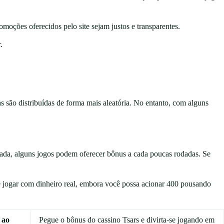
omoções oferecidos pelo site sejam justos e transparentes.
.
 são distribuídas de forma mais aleatória. No entanto, com alguns
orada, alguns jogos podem oferecer bônus a cada poucas rodadas. Se
de jogar com dinheiro real, embora você possa acionar 400 pousando
 ao
Pegue o bônus do cassino Tsars e divirta-se jogando em