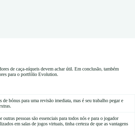
gadores de caça-níqueis devem achar útil. Em conclusão, também
res para o portfólio Evolution.
s de bónus para uma revisão imediata, mas é seu trabalho pegar e
extras.
r outras pessoas são essenciais para todos nós e para o jogador
izados em salas de jogos virtuais, tinha certeza de que as vantagens