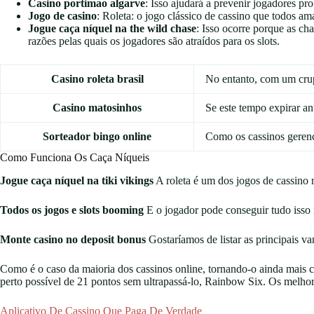
Casino portimao algarve
: Isso ajudará a prevenir jogadores pr
Jogo de casino
: Roleta: o jogo clássico de cassino que todos a
Jogue caça níquel na the wild chase
: Isso ocorre porque as c
razões pelas quais os jogadores são atraídos para os slots.
Casino roleta brasil
No entanto, com um crup
Casino matosinhos
Se este tempo expirar an
Sorteador bingo online
Como os cassinos gerenc
Como Funciona Os Caça Níqueis
Jogue caça níquel na tiki vikings
A roleta é um dos jogos de cassino 
Todos os jogos e slots booming
E o jogador pode conseguir tudo isso 
Monte casino no deposit bonus
Gostaríamos de listar as principais v
Como é o caso da maioria dos cassinos online, tornando-o ainda mais c
perto possível de 21 pontos sem ultrapassá-lo, Rainbow Six. Os melhor
Aplicativo De Cassino Que Paga De Verdade