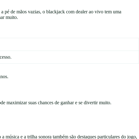
u a pé de mãos vazias, o blackjack com dealer ao vivo tem uma
ar muito.
cesso.
anos.
ode maximizar suas chances de ganhar e se divertir muito.
 a música e a trilha sonora também são destaques particulares do jogo,