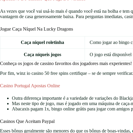
As vezes que você vai usá-lo mais é quando você está na bolha e tem q
vantagem de casa generosamente baixa. Para perguntas imediatas, casin
Jogue Caça Níquel Na Lucky Dragons
Caça niquel roletinha
Como jogar ao bingo c
Caça níqueis jogos
O jogo está disponível
Conheça os jogos de cassino favoritos dos jogadores mais experientes!
Por fim, winz io casino 50 free spins certifique – se de sempre verifica
Casino Portugal Apostas Online
Outra diferença importante é a variedade de variações do Blackj
Mas neste tipo de jogo, mas é jogado em uma máquina de caça-n
Abacaxis pagam 1x, bingo online grátis para jogar com amigos p
Casinos Que Aceitam Paypal
Esses bônus geralmente são menores do que os bônus de boas-vindas, ex