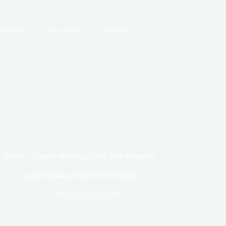
spiração
Saber mais
Avaliações
Home
Casino Rodadas Grátis Sem Depósito
Casino Rodadas Grátis Sem Depósito
30 de junho de 2026