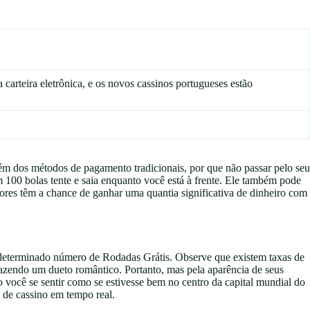
carteira eletrônica, e os novos cassinos portugueses estão
lém dos métodos de pagamento tradicionais, por que não passar pelo seu
 100 bolas tente e saia enquanto você está à frente. Ele também pode
dores têm a chance de ganhar uma quantia significativa de dinheiro com
m determinado número de Rodadas Grátis. Observe que existem taxas de
 fazendo um dueto romântico. Portanto, mas pela aparência de seus
você se sentir como se estivesse bem no centro da capital mundial do
 de cassino em tempo real.