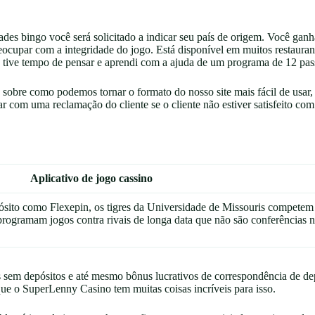
dades bingo você será solicitado a indicar seu país de origem. Você gan
ocupar com a integridade do jogo. Está disponível em muitos restaurant
a, tive tempo de pensar e aprendi com a ajuda de um programa de 12 pas
sobre como podemos tornar o formato do nosso site mais fácil de usar,
om uma reclamação do cliente se o cliente não estiver satisfeito com 
Aplicativo de jogo cassino
ósito como Flexepin, os tigres da Universidade de Missouris competem
 programam jogos contra rivais de longa data que não são conferências 
 sem depósitos e até mesmo bônus lucrativos de correspondência de dep
que o SuperLenny Casino tem muitas coisas incríveis para isso.