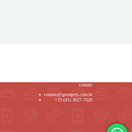
contato
contato@greatpets.com.br
+55 (41) 3027-7020