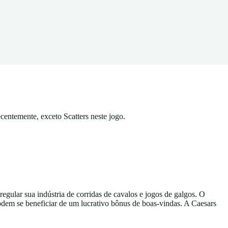
entemente, exceto Scatters neste jogo.
egular sua indústria de corridas de cavalos e jogos de galgos. O
dem se beneficiar de um lucrativo bônus de boas-vindas. A Caesars