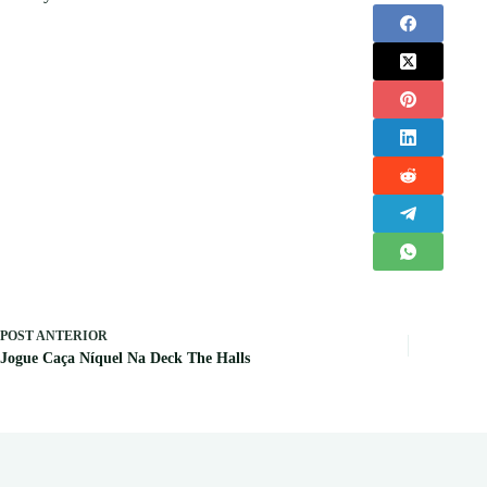
POST
ANTERIOR
Jogue Caça Níquel Na Deck The Halls